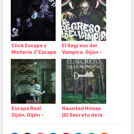
Asturias
Asturias
Click Escape y
El Regreso del
Misterio // Escape
Vampiro, Gijón –
Room Gijón, Gijón
Asturias
– Asturias
Escape Real
Haunted House
Gijón, Gijón –
(El Secreto de la
Asturias
Montaña y
Expediente