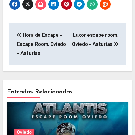
Delta) Escape
Rooms, Gijón –
Asturias
Navegación
Hora de Escape –
Luxor escape room,
de
Escape Room, Oviedo
Oviedo – Asturias
entradas
– Asturias
Entradas Relacionadas
Oviedo