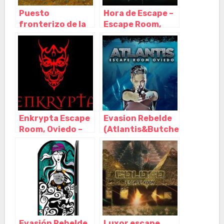
Puesto
Hora de Escape –
fronterizo de la
Escape Room,
guerra civil
Oviedo – Asturias
española, Oviedo
– Asturias
Enkrypta Escape
Evasion Rebelde
Room, Oviedo –
(Atlantis&Butcher)
Asturias
Escape Room,
Oviedo – Asturias
Evasión Rebelde
Luxor escape