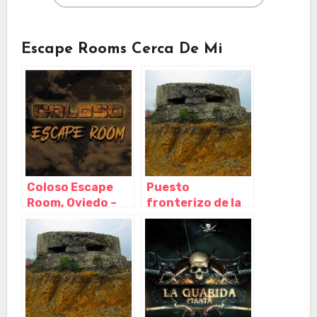
Escape Rooms Cerca De Mi
Coloso Escape
Puesto
Room, Oviedo –
fronterizo de la
Asturias
guerra civil
española, Oviedo
– Asturias