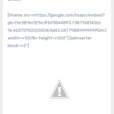
[iframe src=»https://google.com/maps/embed?
pb=!1m18!1m12!1m3!1d11844893.738715814!2d-
16.46375110000004!3d43.54779889999999!2m3!1f0
width=»100%» height=»500″] [adinserter
block=»2″]