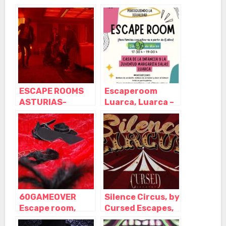
Las Celdas, Avilés
Las Celdas, Avilés
– Asturias
– Asturias
ESCAPE ROOMS
Escaperoom
ASTURIAS-
Luarca, Luarca –
Escape room
Asturias
Gijon, Gijón –
Asturias
60GAMEOVER
Silence Circus, by
Escape room,
Cursed Escapes,
Langreo –
Piedras Blancas –