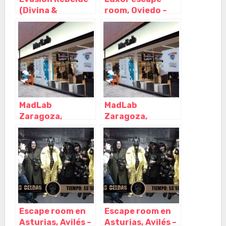
(Divina &
room, Oviedo –
Embajador)
Asturias
Escape Room,
Oviedo – Asturias
MadLab
MadLab
Zaragoza,
Zaragoza,
Zaragoza –
Zaragoza –
Zaragoza
Zaragoza
Escape room en
Escape room en
Asturias, Avilés –
Asturias, Avilés –