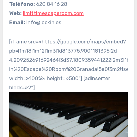
Teléfono:
620 84 16 28
Web:
limittimescaperoom.com
Email:
info@lockin.es
[iframe src=»https://google.com/maps/embed?
pb=!1m18!1m12!1m3!1d813775.9001181395!2d-
4.209252691692464!3d37.1809359441222!2m3!1f0!2
in%20Escape%20Room%20Granada!5e0!3m2!1ses!2s
width=»100%» height=»500″] [adinserter
block=»2″]