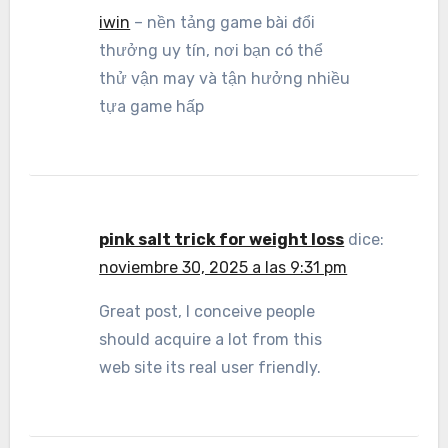
iwin
– nền tảng game bài đổi
thưởng uy tín, nơi bạn có thể
thử vận may và tận hưởng nhiều
tựa game hấp
pink salt trick for weight loss
dice:
noviembre 30, 2025 a las 9:31 pm
Great post, I conceive people
should acquire a lot from this
web site its real user friendly.