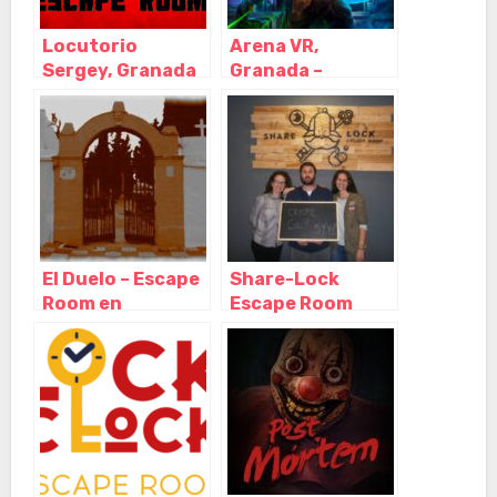
Locutorio
Arena VR,
Sergey, Granada
Granada –
– Granada
Granada
El Duelo – Escape
Share-Lock
Room en
Escape Room
Granada, La
Almería, Almería –
Zubia – Granada
Andalucía