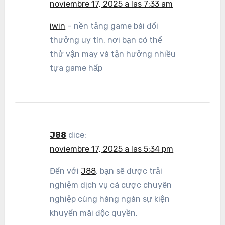
noviembre 17, 2025 a las 7:33 am
iwin
– nền tảng game bài đổi
thưởng uy tín, nơi bạn có thể
thử vận may và tận hưởng nhiều
tựa game hấp
J88
dice:
noviembre 17, 2025 a las 5:34 pm
Đến với
J88
, bạn sẽ được trải
nghiệm dịch vụ cá cược chuyên
nghiệp cùng hàng ngàn sự kiện
khuyến mãi độc quyền.