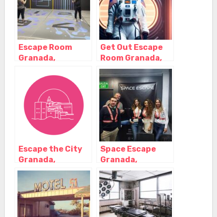
Escape Room
Get Out Escape
Granada,
Room Granada,
Realidad Virtual
Granada –
MetaGame,
Granada
Granada –
Granada
Escape the City
Space Escape
Granada,
Granada,
Granada –
Granada –
Granada
Granada