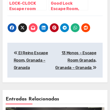
LOCK-CLOCK
Good Lock
Escape room
Escape Room,
Barcelona,
Madrid – Madrid
Barcelona –
Cataluña
Navegación
El Reino Escape
13 Monos – Escape
de
Room, Granada –
Room Granada,
entradas
Granada
Granada – Granada
Entradas Relacionadas