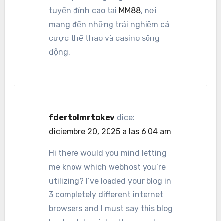
tuyến đỉnh cao tại
MM88
, nơi
mang đến những trải nghiệm cá
cược thể thao và casino sống
động.
fdertolmrtokev
dice:
diciembre 20, 2025 a las 6:04 am
Hi there would you mind letting
me know which webhost you’re
utilizing? I’ve loaded your blog in
3 completely different internet
browsers and I must say this blog