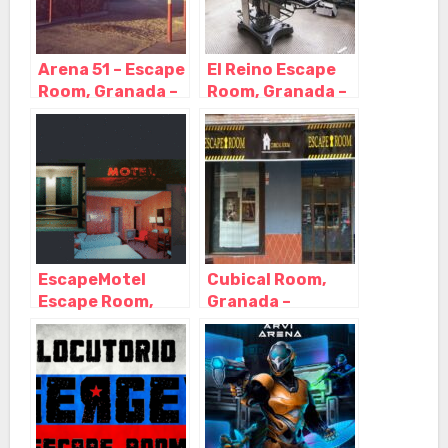
Arena 51 – Escape
El Reino Escape
Room, Granada –
Room, Granada –
Granada
Granada
EscapeMotel
Cubical Room,
Escape Room,
Granada –
Granada –
Granada
Granada