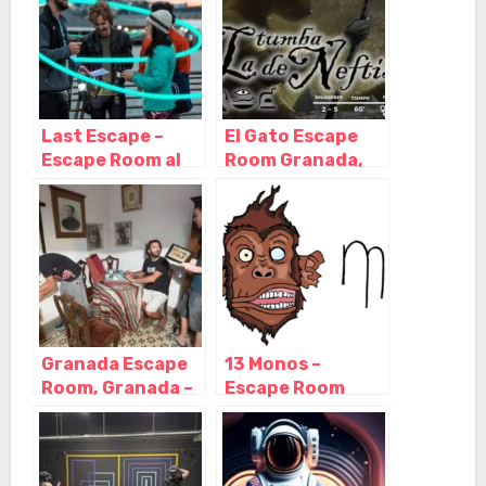
Granada –
Granada
Last Escape –
El Gato Escape
Escape Room al
Room Granada,
Aire Libre en
Granada –
Granada,
Granada
Granada –
Granada
Granada Escape
13 Monos –
Room, Granada –
Escape Room
Granada
Granada,
Granada –
Granada