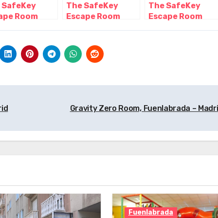
 SafeKey
The SafeKey
The SafeKey
ape Room
Escape Room
Escape Room
rid, Madrid –
Madrid, Madrid –
Madrid, Madrid –
rid
Madrid
Madrid
id
Gravity Zero Room, Fuenlabrada – Madr
Fuenlabrada