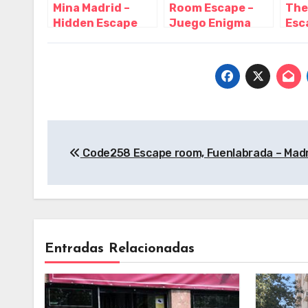
Mina Madrid –
Room Escape –
The
Hidden Escape
Juego Enigma
Esc
Room, Madrid –
Madrid, Madrid –
Mad
Madrid
Madrid
Mad
Navegación
Code258 Escape room, Fuenlabrada – Madr
de
entradas
Entradas Relacionadas