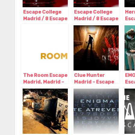
Escape College
Escape College
Her
Madrid / 8 Escape
Madrid / 8 Escape
Esc
Room en pleno
Room en pleno
Esc
centro, Madrid –
centro, Madrid –
Mad
Madrid
Madrid
Mad
The Room Escape
Clue Hunter
EMO
Madrid, Madrid –
Madrid – Escape
Esc
Madrid
Room, Madrid –
par
Madrid
Mad
Mad