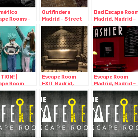
mético
Outfinders
Bad Escape Roo
ape Rooms –
Madrid – Street
Madrid, Madrid –
ape Room en
Escape y Escape
Madrid
rid, Madrid –
room a domicilio,
rid
Madrid – Madrid
TION! |
Escape Room
Escape Room
ape Room
EXIT Madrid,
Madrid, Madrid –
a Niños
Madrid – Madrid
Madrid
rid, Madrid –
rid