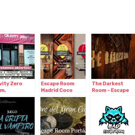
vity Zero
Escape Room
The Darkest
m,
Madrid Coco
Room – Escape
nlabrada –
Room, Madrid –
Room Madrid,
rid
Madrid
Madrid – Madrid