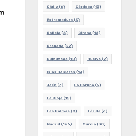
Cádiz
(6)
Córdoba
(13)
om
Extremadura
(3)
Galicia
(8)
Girona
(16)
Granada
(22)
Guipuzcoa
(10)
Huelva
(2)
Islas Baleares
(14)
Jaén
(3)
La Coruña
(5)
La Rioja
(15)
Las Palmas
(9)
Lérida
(6)
Madrid
(166)
Murcia
(30)