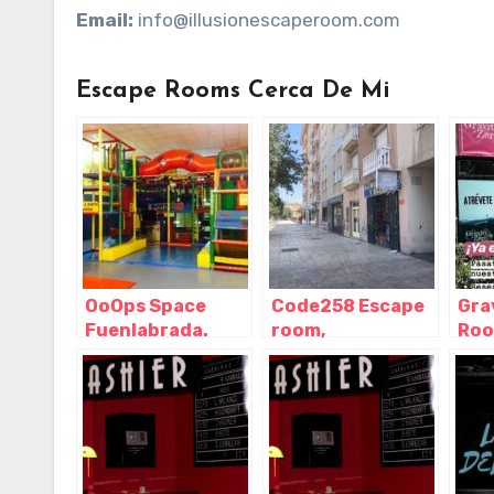
Email:
info@illusionescaperoom.com
Escape Rooms Cerca De Mi
OoOps Space
Code258 Escape
Gra
Fuenlabrada.
room,
Roo
Parque de bolas.
Fuenlabrada –
Fue
Escape room.
Madrid
Mad
Cumpleaños
originales,
Fuenlabrada –
Madrid