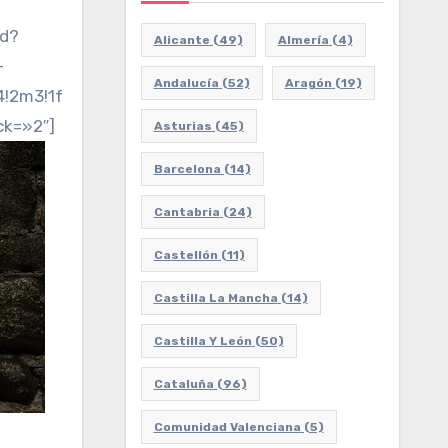
ed?
Alicante
(49)
Almería
(4)
-
Andalucía
(52)
Aragón
(19)
m3!1f0!2f0!3f0!3m2!1i1024!2i768!4f13.1!3m3!1m2!1s
ck=»2″]
Asturias
(45)
Barcelona
(14)
Cantabria
(24)
Castellón
(11)
Castilla La Mancha
(14)
Castilla Y León
(50)
Cataluña
(96)
Comunidad Valenciana
(5)