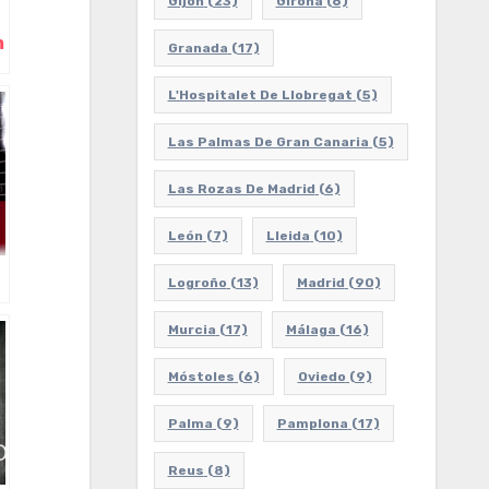
Gijón
(23)
Girona
(6)
m
Granada
(17)
L'Hospitalet De Llobregat
(5)
Las Palmas De Gran Canaria
(5)
Las Rozas De Madrid
(6)
León
(7)
Lleida
(10)
Logroño
(13)
Madrid
(90)
Murcia
(17)
Málaga
(16)
Móstoles
(6)
Oviedo
(9)
Palma
(9)
Pamplona
(17)
Reus
(8)