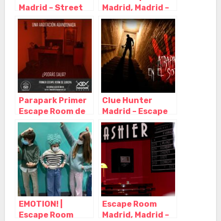
Madrid – Street
Madrid, Madrid –
Escape y Escape
Madrid
room a domicilio,
Madrid – Madrid
Parapark Primer
Clue Hunter
Escape Room de
Madrid – Escape
Madrid, Madrid –
Room, Madrid –
Madrid
Madrid
EMOTION! |
Escape Room
Escape Room
Madrid, Madrid –