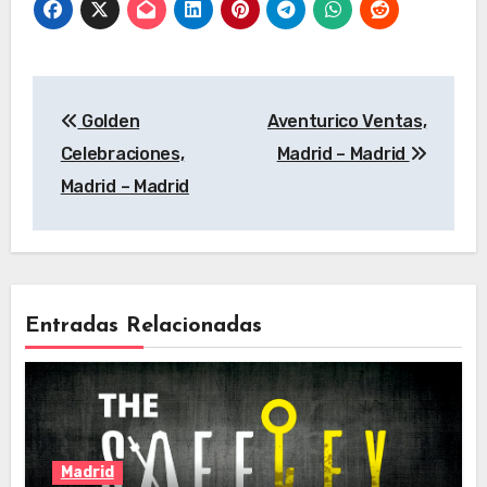
Navegación
Golden
Aventurico Ventas,
de
Celebraciones,
Madrid – Madrid
entradas
Madrid – Madrid
Entradas Relacionadas
Madrid