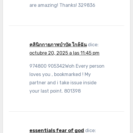
are amazing! Thanks! 329836
คลินิกกายภาพบำบัด ใกล้ฉัน
dice:
octubre 20, 2025 a las 11:45 pm
974800 905342Woh Every person
loves you , bookmarked ! My
partner and i take issue inside
your last point. 801398
essentials fear of god
dice: