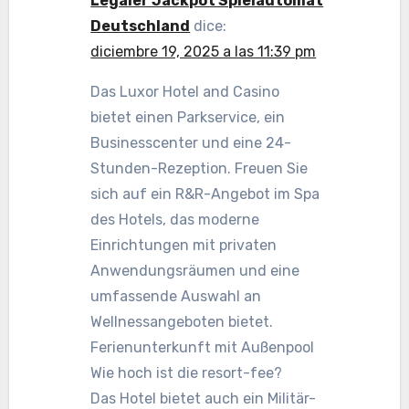
Legaler Jackpot Spielautomat
Deutschland
dice:
diciembre 19, 2025 a las 11:39 pm
Das Luxor Hotel and Casino
bietet einen Parkservice, ein
Businesscenter und eine 24-
Stunden-Rezeption. Freuen Sie
sich auf ein R&R-Angebot im Spa
des Hotels, das moderne
Einrichtungen mit privaten
Anwendungsräumen und eine
umfassende Auswahl an
Wellnessangeboten bietet.
Ferienunterkunft mit Außenpool
Wie hoch ist die resort-fee?
Das Hotel bietet auch ein Militär-