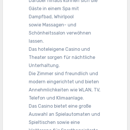
Darüber hinaus können sich die
Gäste in einem Spa mit
Dampfbad, Whirlpool
sowie Massagen- und
Schönheitssalon verwöhnen
lassen.
Das hoteleigene Casino und
Theater sorgen für nächtliche
Unterhaltung.
Die Zimmer sind freundlich und
modern eingerichtet und bieten
Annehmlichkeiten wie WLAN, TV,
Telefon und Klimaanlage.
Das Casino bietet eine große
Auswahl an Spielautomaten und
Spieltischen sowie eine