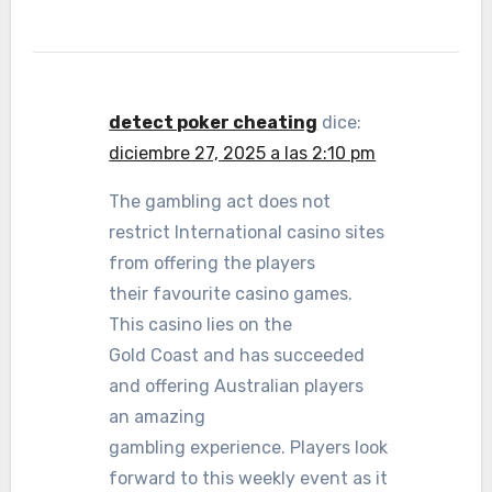
detect poker cheating
dice:
diciembre 27, 2025 a las 2:10 pm
The gambling act does not
restrict International casino sites
from offering the players
their favourite casino games.
This casino lies on the
Gold Coast and has succeeded
and offering Australian players
an amazing
gambling experience. Players look
forward to this weekly event as it