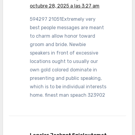
octubre 28, 2025 a las 3:27 am
594297 21051Extremely very
best people messages are meant
to charm allow honor toward
groom and bride. Newbie
speakers in front of excessive
locations ought to usually our
own gold colored dominate in
presenting and public speaking,
which is to be individual interests
home. finest man speach 323902