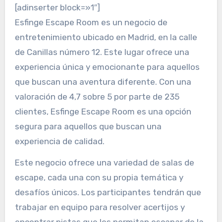
[adinserter block=»1″]
Esfinge Escape Room es un negocio de
entretenimiento ubicado en Madrid, en la calle
de Canillas número 12. Este lugar ofrece una
experiencia única y emocionante para aquellos
que buscan una aventura diferente. Con una
valoración de 4,7 sobre 5 por parte de 235
clientes, Esfinge Escape Room es una opción
segura para aquellos que buscan una
experiencia de calidad.
Este negocio ofrece una variedad de salas de
escape, cada una con su propia temática y
desafíos únicos. Los participantes tendrán que
trabajar en equipo para resolver acertijos y
encontrar pistas que les permitan escapar de la