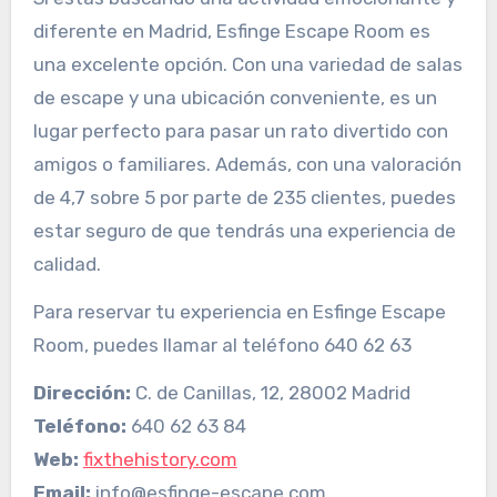
diferente en Madrid, Esfinge Escape Room es
una excelente opción. Con una variedad de salas
de escape y una ubicación conveniente, es un
lugar perfecto para pasar un rato divertido con
amigos o familiares. Además, con una valoración
de 4,7 sobre 5 por parte de 235 clientes, puedes
estar seguro de que tendrás una experiencia de
calidad.
Para reservar tu experiencia en Esfinge Escape
Room, puedes llamar al teléfono 640 62 63
Dirección:
C. de Canillas, 12, 28002 Madrid
Teléfono:
640 62 63 84
Web:
fixthehistory.com
Email:
info@esfinge-escape.com