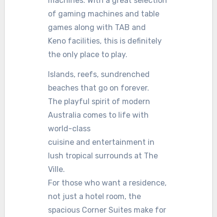
machines. With a great selection
of gaming machines and table
games along with TAB and
Keno facilities, this is definitely
the only place to play.
Islands, reefs, sundrenched
beaches that go on forever.
The playful spirit of modern
Australia comes to life with
world-class
cuisine and entertainment in
lush tropical surrounds at The
Ville.
For those who want a residence,
not just a hotel room, the
spacious Corner Suites make for