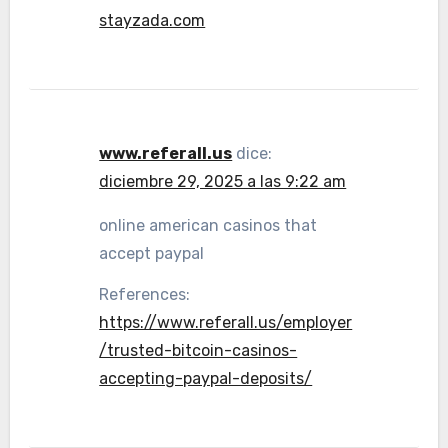
stayzada.com
www.referall.us
dice:
diciembre 29, 2025 a las 9:22 am
online american casinos that
accept paypal
References:
https://www.referall.us/employer
/trusted-bitcoin-casinos-
accepting-paypal-deposits/