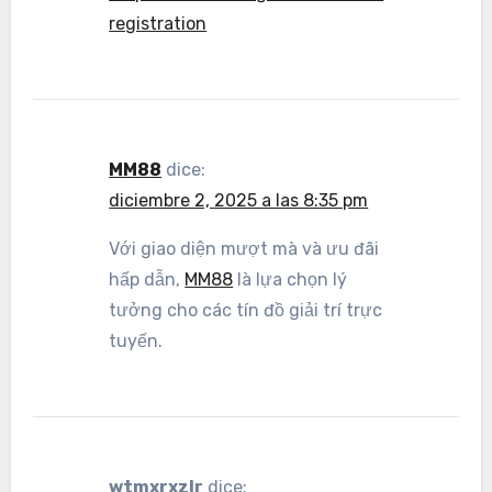
registration
MM88
dice:
diciembre 2, 2025 a las 8:35 pm
Với giao diện mượt mà và ưu đãi
hấp dẫn,
MM88
là lựa chọn lý
tưởng cho các tín đồ giải trí trực
tuyến.
wtmxrxzlr
dice: