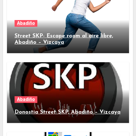
Abadiño
Street SKP- Escape room al aire libre,
Abadiño – Vizcaya
Abadiño
Donostia Street SKP, Abadiño – Vizcaya