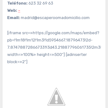
Teléfono:
623 32 69 63
Web:
–
Email:
madrid@escaperoomadomicilio.com
[iframe src=»https://google.com/maps/embed?
pb=!1m18!1m12!1m3!1d5954667.18796473!2d-
7.874788728667331!3d43.21887796061735!2m3!1f0!
width=»100%» height=»500″] [adinserter
block=»2″]