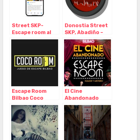
Street SKP-
Donostia Street
Escape room al
SKP, Abadiño –
aire libre,
Vizcaya
Abadiño –
Vizcaya
Escape Room
El Cine
Bilbao Coco
Abandonado
Room, Bilbao –
Escape Room
Vizcaya
Bilbao – Humor,
Bilbao – Vizcaya