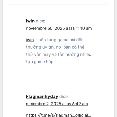
iwin
dice:
noviembre 30, 2025 a las 11:10 am
iwin
– nền tảng game bài đổi
thưởng uy tín, nơi bạn có thể
thử vận may và tận hưởng nhiều
tựa game hấp
Flagmanhyday
dice:
diciembre 2, 2025 a las 6:49 am
https://t.me/s/flagman_official_