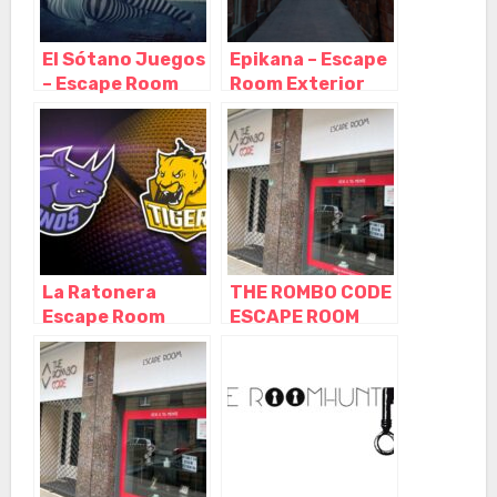
El Sótano Juegos
Epikana – Escape
– Escape Room
Room Exterior
Bilbao, Bilbao –
Bilbao, Bilbao –
Vizcaya
Vizcaya
La Ratonera
THE ROMBO CODE
Escape Room
ESCAPE ROOM
Bilbao, Bilbao –
BILBAO, Bilbao –
Vizcaya
Vizcaya