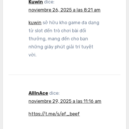
Kuwin
dice:
noviembre 26, 2025 a las 8:21 am
kuwin
sở hữu kho game đa dạng
từ slot đến trò chơi bài đổi
thưởng, mang đến cho bạn
những giây phút giải trí tuyệt
vời.
AllInAce
dice:
noviembre 29, 2025 a las 11:16 am
https://t.me/s/ef_beef