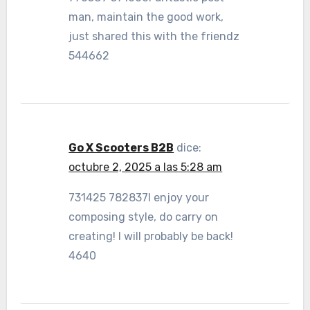
man, maintain the good work,
just shared this with the friendz
544662
Go X Scooters B2B
dice:
octubre 2, 2025 a las 5:28 am
731425 782837I enjoy your
composing style, do carry on
creating! I will probably be back!
4640