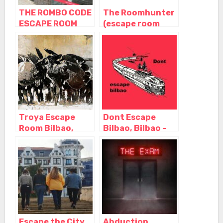
THE ROMBO CODE
The Roomhunter
ESCAPE ROOM
(escape room
BILBAO, Bilbao –
Bilbao), Bilbao –
Vizcaya
Vizcaya
Troya Escape
Dont Escape
Room Bilbao,
Bilbao, Bilbao –
Bilbao – Vizcaya
Vizcaya
Escape the City
Abduction