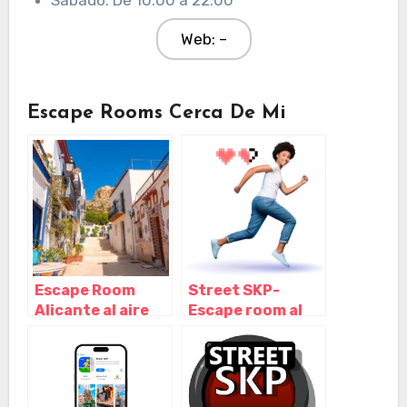
Web: –
Escape Rooms Cerca De Mi
Escape Room
Street SKP-
Alicante al aire
Escape room al
libre – Street SKP
aire libre,
– Juegos de
Abadiño –
escape, Abadiño
Vizcaya
– Vizcaya