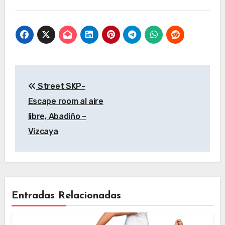
Vizcaya
Vizcaya
Navegación
Street SKP-
de
Escape room al aire
entradas
libre, Abadiño –
Vizcaya
Entradas Relacionadas