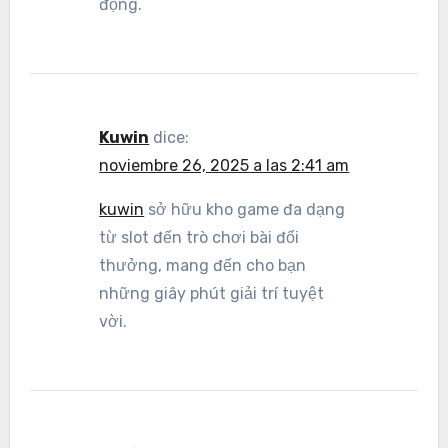
động.
Kuwin
dice:
noviembre 26, 2025 a las 2:41 am
kuwin
sở hữu kho game đa dạng
từ slot đến trò chơi bài đổi
thưởng, mang đến cho bạn
những giây phút giải trí tuyệt
vời.