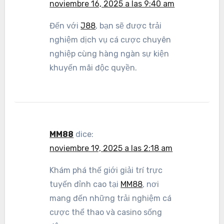
noviembre 16, 2025 a las 9:40 am
Đến với
J88
, bạn sẽ được trải
nghiệm dịch vụ cá cược chuyên
nghiệp cùng hàng ngàn sự kiện
khuyến mãi độc quyền.
MM88
dice:
noviembre 19, 2025 a las 2:18 am
Khám phá thế giới giải trí trực
tuyến đỉnh cao tại
MM88
, nơi
mang đến những trải nghiệm cá
cược thể thao và casino sống