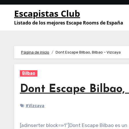
Saltar
Escapistas Club
al
contenido
Listado de los mejores Escape Rooms de España
Página de inicio
Dont Escape Bilbao, Bilbao – Vizcaya
Bilbao
Dont Escape Bilbao, 
#Vizcaya
[adinserter block=»1″]Dont Escape Bilbao es un