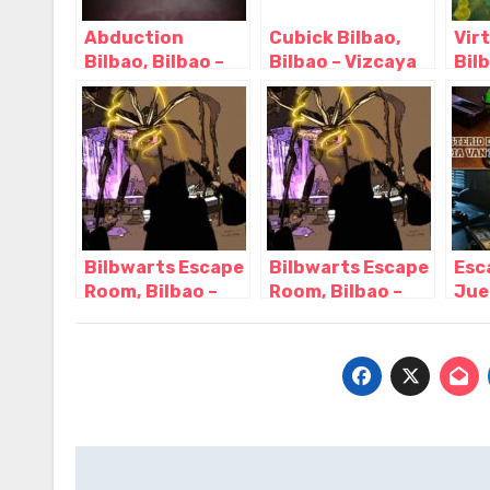
Abduction
Cubick Bilbao,
Virt
Bilbao, Bilbao –
Bilbao – Vizcaya
Bil
Vizcaya
Bilbwarts Escape
Bilbwarts Escape
Esc
Room, Bilbao –
Room, Bilbao –
Jue
Vizcaya
Vizcaya
LAN
Viz
Navegación