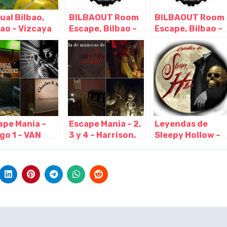
ual Bilbao,
BILBAOUT Room
BILBAOUT Room
bao – Vizcaya
Escape, Bilbao –
Escape, Bilbao –
Vizcaya
Vizcaya
ape Mania –
Escape Mania – 2,
Leyendas de
go 1 – VAN
3 y 4 – Harrison,
Sleepy Hollow –
DEN, Bilbao –
Lilith y Aliens.,
escape room,
caya
Bilbao – Vizcaya
Bilbao – Vizcaya