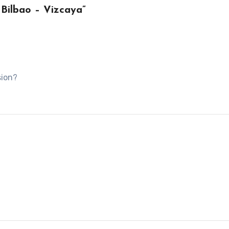
 Bilbao – Vizcaya”
sion?