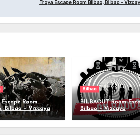
Troya Escape Room Bilbao, Bilbao – Vizca
o
Bilbao
 Escape Room
BILBAOUT Room Esca
o, Bilbao – Vizcaya
Bilbao – Vizcaya