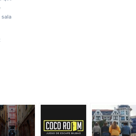
e
 sala
t