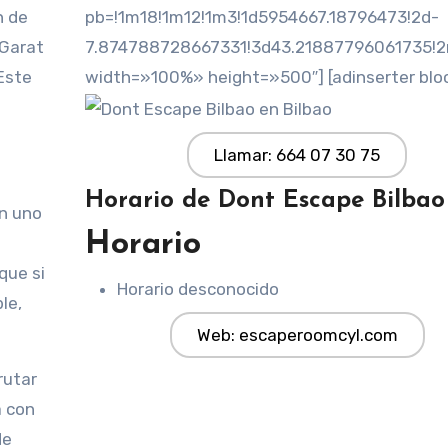
n de
pb=!1m18!1m12!1m3!1d5954667.18796473!2d-
 Garat
7.874788728667331!3d43.21887796061735!2m
 Este
width=»100%» height=»500″] [adinserter blo
Llamar: 664 07 30 75
Horario de Dont Escape Bilbao
en uno
Horario
que si
Horario desconocido
le,
Web: escaperoomcyl.com
rutar
a con
de