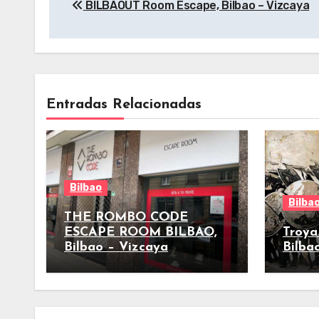
BILBAOUT Room Escape, Bilbao – Vizcaya
de
entradas
Entradas Relacionadas
Bilbao
Bilba
THE ROMBO CODE
ESCAPE ROOM BILBAO,
Troya
Bilbao – Vizcaya
Bilba