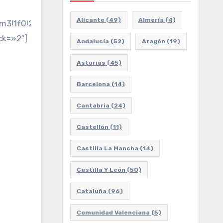
Alicante
(49)
Almería
(4)
3!1f0!2f0!3f0!3m2!1i1024!2i768!4f13.1!3m3!1m2!1s0
ck=»2″]
Andalucía
(52)
Aragón
(19)
Asturias
(45)
Barcelona
(14)
Cantabria
(24)
Castellón
(11)
Castilla La Mancha
(14)
Castilla Y León
(50)
Cataluña
(96)
Comunidad Valenciana
(5)