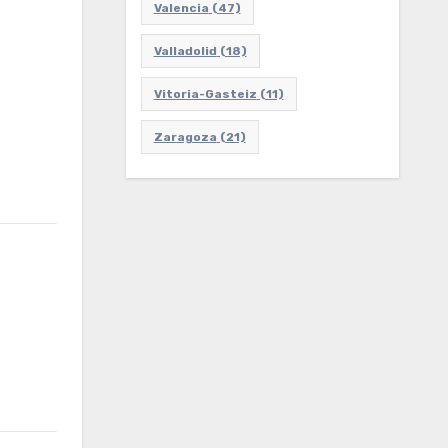
Valencia
(47)
Valladolid
(18)
Vitoria-Gasteiz
(11)
Zaragoza
(21)