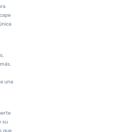
ara
scape
única
s,
emás,
de una
nerte
e su
s que