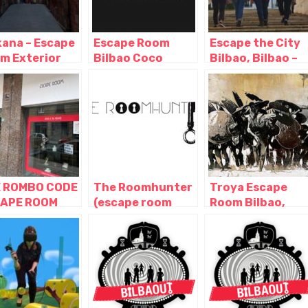
kana – Escape
Escape Room
Escape the City
m Exterior
Bilbao Coco
Bilbao, Bilbao –
ao, Bilbao –
Room, Bilbao –
Vizcaya
caya
Vizcaya
 ROMBO CODE
The Roomhunter
Troya Escape
APE ROOM
(escape room
Room Bilbao,
BAO, Bilbao –
Bilbao), Bilbao –
Bilbao – Vizcaya
caya
Vizcaya