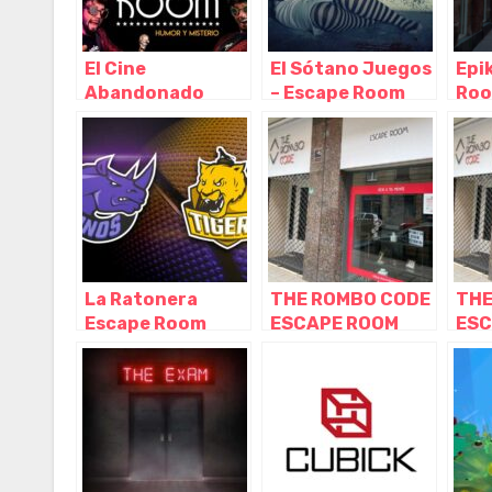
El Cine
El Sótano Juegos
Epi
Abandonado
– Escape Room
Roo
Escape Room
Bilbao, Bilbao –
Bilb
Bilbao – Humor,
Vizcaya
Viz
Bilbao – Vizcaya
La Ratonera
THE ROMBO CODE
THE
Escape Room
ESCAPE ROOM
ESC
Bilbao, Bilbao –
BILBAO, Bilbao –
BIL
Vizcaya
Vizcaya
Viz