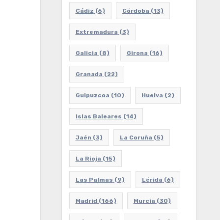
Cádiz
(6)
Córdoba
(13)
Extremadura
(3)
Galicia
(8)
Girona
(16)
Granada
(22)
Guipuzcoa
(10)
Huelva
(2)
Islas Baleares
(14)
Jaén
(3)
La Coruña
(5)
La Rioja
(15)
Las Palmas
(9)
Lérida
(6)
Madrid
(166)
Murcia
(30)