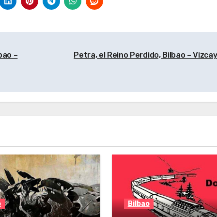
bao –
Petra, el Reino Perdido, Bilbao – Vizca
o
Bilbao