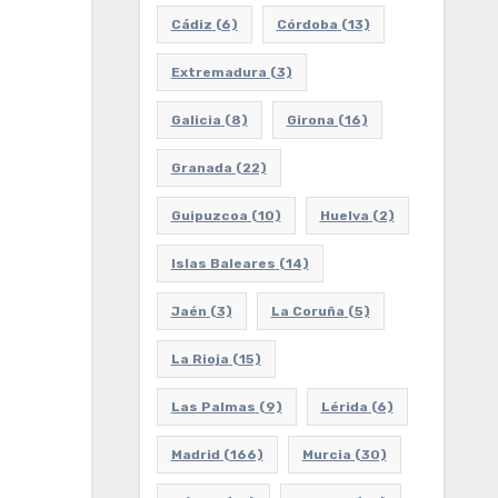
Cádiz
(6)
Córdoba
(13)
Extremadura
(3)
Galicia
(8)
Girona
(16)
Granada
(22)
Guipuzcoa
(10)
Huelva
(2)
Islas Baleares
(14)
Jaén
(3)
La Coruña
(5)
La Rioja
(15)
Las Palmas
(9)
Lérida
(6)
Madrid
(166)
Murcia
(30)