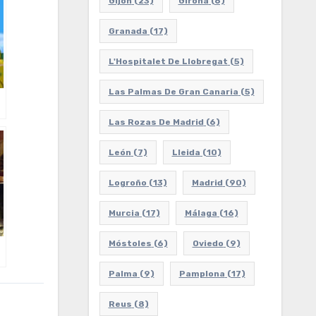
Gijón
(23)
Girona
(6)
Granada
(17)
L'Hospitalet De Llobregat
(5)
Las Palmas De Gran Canaria
(5)
Las Rozas De Madrid
(6)
León
(7)
Lleida
(10)
Logroño
(13)
Madrid
(90)
Murcia
(17)
Málaga
(16)
Móstoles
(6)
Oviedo
(9)
Palma
(9)
Pamplona
(17)
Reus
(8)