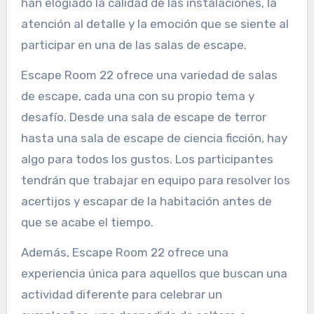
han elogiado la calidad de las instalaciones, la
atención al detalle y la emoción que se siente al
participar en una de las salas de escape.
Escape Room 22 ofrece una variedad de salas
de escape, cada una con su propio tema y
desafío. Desde una sala de escape de terror
hasta una sala de escape de ciencia ficción, hay
algo para todos los gustos. Los participantes
tendrán que trabajar en equipo para resolver los
acertijos y escapar de la habitación antes de
que se acabe el tiempo.
Además, Escape Room 22 ofrece una
experiencia única para aquellos que buscan una
actividad diferente para celebrar un