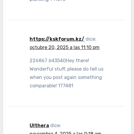
https://kskforum.kz/
dice:
octubre 20, 2025 a las 11:10 pm
226867 643540Hey there!
Wonderful stuff, please do tell us
when you post again something
comparable! 177481
Ulthera
dice:
noviembre 4, 2025 a las 9:18 am