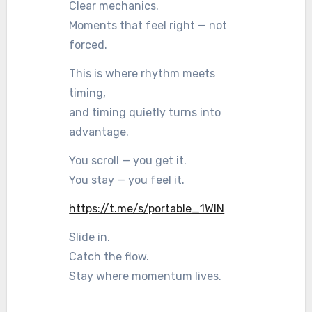
Clear mechanics.
Moments that feel right — not
forced.
This is where rhythm meets
timing,
and timing quietly turns into
advantage.
You scroll — you get it.
You stay — you feel it.
https://t.me/s/portable_1WIN
Slide in.
Catch the flow.
Stay where momentum lives.