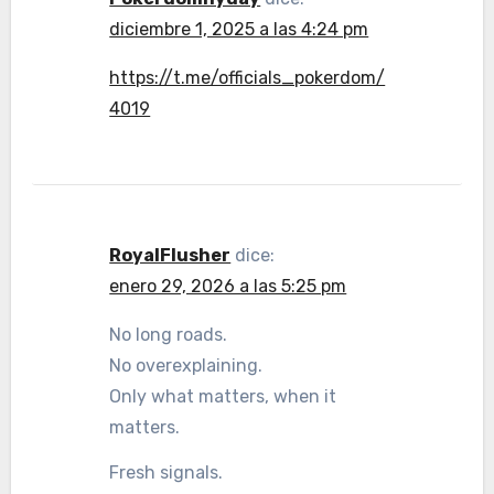
diciembre 1, 2025 a las 4:24 pm
https://t.me/officials_pokerdom/
4019
RoyalFlusher
dice:
enero 29, 2026 a las 5:25 pm
No long roads.
No overexplaining.
Only what matters, when it
matters.
Fresh signals.