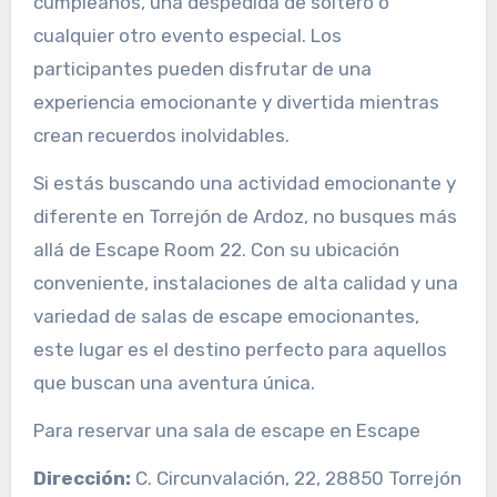
cumpleaños, una despedida de soltero o
cualquier otro evento especial. Los
participantes pueden disfrutar de una
experiencia emocionante y divertida mientras
crean recuerdos inolvidables.
Si estás buscando una actividad emocionante y
diferente en Torrejón de Ardoz, no busques más
allá de Escape Room 22. Con su ubicación
conveniente, instalaciones de alta calidad y una
variedad de salas de escape emocionantes,
este lugar es el destino perfecto para aquellos
que buscan una aventura única.
Para reservar una sala de escape en Escape
Dirección:
C. Circunvalación, 22, 28850 Torrejón