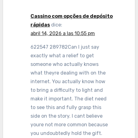
Cassino com opções de depósito
rápidas
dice:
abril 14, 2026 a las 10:55 pm
622547 289782Can I just say
exactly what a relief to get
someone who actually knows
what theyre dealing with on the
internet. You actually know how
to bring a difficulty to light and
make it important. The diet need
to see this and fully grasp this
side on the story. I cant believe
youre not more common because
you undoubtedly hold the gift.