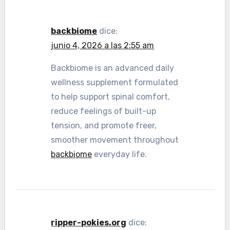
backbiome
dice:
junio 4, 2026 a las 2:55 am
Backbiome is an advanced daily
wellness supplement formulated
to help support spinal comfort,
reduce feelings of built-up
tension, and promote freer,
smoother movement throughout
backbiome
everyday life.
ripper-pokies.org
dice: