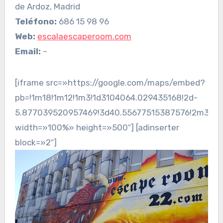
de Ardoz, Madrid
Teléfono:
686 15 98 96
Web:
escalaescaperoom.com
Email:
–
[iframe src=»https://google.com/maps/embed?
pb=!1m18!1m12!1m3!1d3104064.029435168!2d-
5.877039520957469!3d40.55677515387576!2m3!1f0
width=»100%» height=»500″] [adinserter
block=»2″]