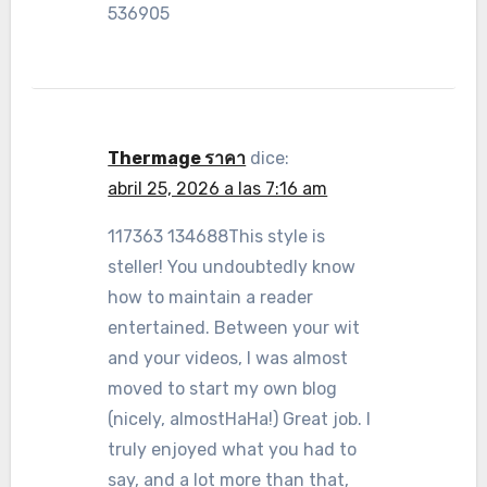
536905
Thermage ราคา
dice:
abril 25, 2026 a las 7:16 am
117363 134688This style is
steller! You undoubtedly know
how to maintain a reader
entertained. Between your wit
and your videos, I was almost
moved to start my own blog
(nicely, almostHaHa!) Great job. I
truly enjoyed what you had to
say, and a lot more than that,