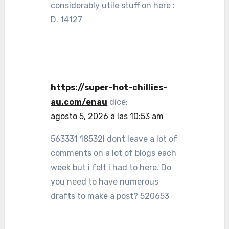
considerably utile stuff on here :
D. 14127
https://super-hot-chillies-
au.com/enau
dice:
agosto 5, 2026 a las 10:53 am
563331 18532I dont leave a lot of
comments on a lot of blogs each
week but i felt i had to here. Do
you need to have numerous
drafts to make a post? 520653