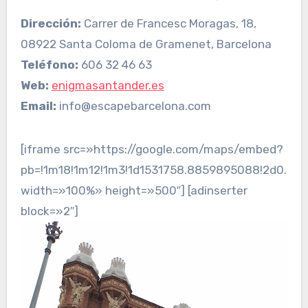
Dirección:
Carrer de Francesc Moragas, 18,
08922 Santa Coloma de Gramenet, Barcelona
Teléfono:
606 32 46 63
Web:
enigmasantander.es
Email:
info@escapebarcelona.com
[iframe src=»https://google.com/maps/embed?
pb=!1m18!1m12!1m3!1d1531758.8859895088!2d0.87
width=»100%» height=»500″] [adinserter
block=»2″]