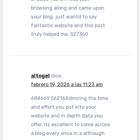
browsing along and came upon
your blog. just wantd to say
fantastic website and this post
truly helped me. 527360
altogel
dice:
febrero 19, 2026 a las 11:23 am
684669 56216Admiring the time
and effort you put into your
website and in depth data you
offer. Its excellent to come across
a blog every once in a although