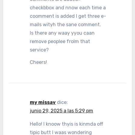
checkbbox and nnow each time a
coomment is added I get three e-
mails wityh the sane comment.
Is there any waay yyou caan
remove peoplee frolm that
service?
Cheers!
my missav
dice:
junio 29, 2025 a las 5:29 pm
Hello! I knoow thyis is kinmda off
tipic butt I waas wondering