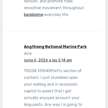
tension, and promote freer,
smoother movement throughout
backbiome
everyday life.
Angthong National Marine Park
dice:
junio 6, 2026 a las 2:14 am
115238 310045Pretty section of
content. I just stumbled upon
your weblog and in accession
capital to assert that I get
actually enjoyed account your
blog posts. Any way I is going to