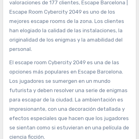
valoraciones de 177 clientes, Escape Barcelona |
Escape Room Cybercity 2049 es uno de los
mejores escape rooms de la zona. Los clientes
han elogiado la calidad de las instalaciones, la
originalidad de los enigmas y la amabilidad del
personal.
El escape room Cybercity 2049 es una de las
opciones más populares en Escape Barcelona.
Los jugadores se sumergen en un mundo
futurista y deben resolver una serie de enigmas
para escapar de la ciudad. La ambientación es
impresionante, con una decoración detallada y
efectos especiales que hacen que los jugadores
se sientan como si estuvieran en una película de
ciencia ficción.