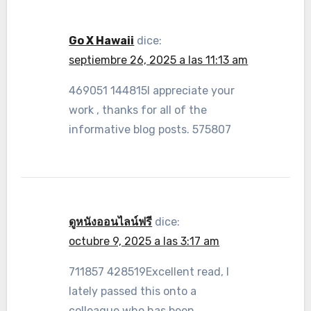
Go X Hawaii
dice:
septiembre 26, 2025 a las 11:13 am
469051 144815I appreciate your
work , thanks for all of the
informative blog posts. 575807
ดูหนังออนไลน์ฟรี
dice:
octubre 9, 2025 a las 3:17 am
711857 428519Excellent read, I
lately passed this onto a
colleague who has been