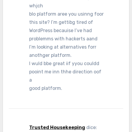
whjch
blo platform aree you usinng foor
this site? I’m gettibg tired of
WordPress becauise I’ve had
problemms with hackerts aand
I’m looking at alternatives forr
anothger platform.
I wuld bbe great iif yyou couldd
pooint me inn thhe direction oof
a
good platform.
Trusted Housekeeping
dice: