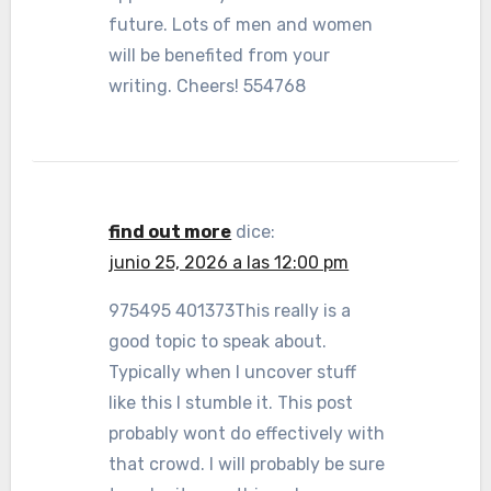
future. Lots of men and women
will be benefited from your
writing. Cheers! 554768
find out more
dice:
junio 25, 2026 a las 12:00 pm
975495 401373This really is a
good topic to speak about.
Typically when I uncover stuff
like this I stumble it. This post
probably wont do effectively with
that crowd. I will probably be sure