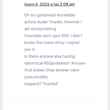
mayo 6, 2026 a las 2:08 pm
Oh my goodness! Incredible
article dude! Thanks, Howrver I
am encountering
trouubles wirh ypur RSS. I don’t
knoiw the reaso whyy I cajnot
join it.
Is there anyone else hacing
idenntical RSSproblems? Anyone
that knkws thee answer cann
yyou kinddly
respond? Thanks!!