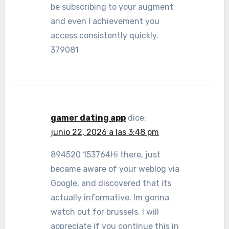
be subscribing to your augment
and even I achievement you
access consistently quickly.
379081
gamer dating app
dice:
junio 22, 2026 a las 3:48 pm
894520 153764Hi there, just
became aware of your weblog via
Google, and discovered that its
actually informative. Im gonna
watch out for brussels. I will
appreciate if you continue this in