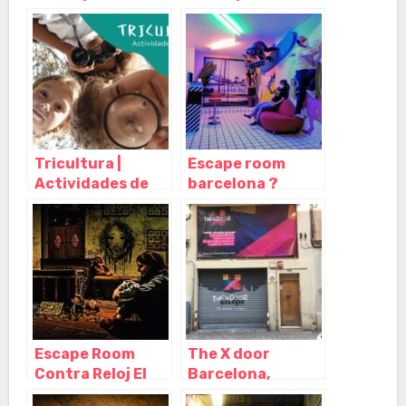
Barcelona, Sta
Barcelona, Sta
Coloma de
Coloma de
Gramanet –
Gramanet –
Barcelona
Barcelona
Tricultura |
Escape room
Actividades de
barcelona ?
Ocio, El Puerto de
Escape
Sta María – Cádiz
Barcelona,
Barcelona –
Cataluña
Escape Room
The X door
Contra Reloj El
Barcelona,
Juego de Ariel |
L’Hospitalet de