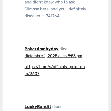
and didnt know who to ask.
Glimpse here, and youll definitely
discover it. 741764
Pokerdomhyday
dice:
diciembre 1, 2025 a las 8:53 pm
https://t.me/s/officials_pokerdo
m/3607
LuckyBandit
dice: