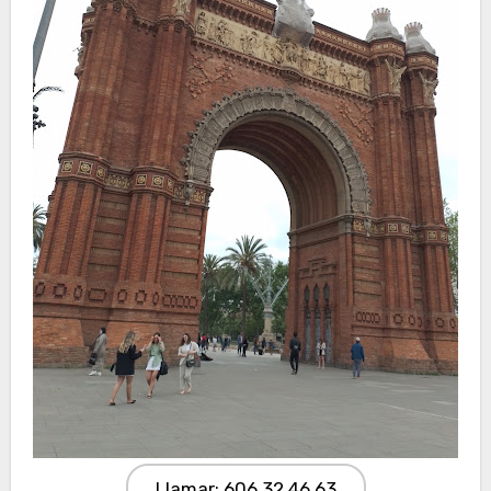
Llamar: 606 32 46 63