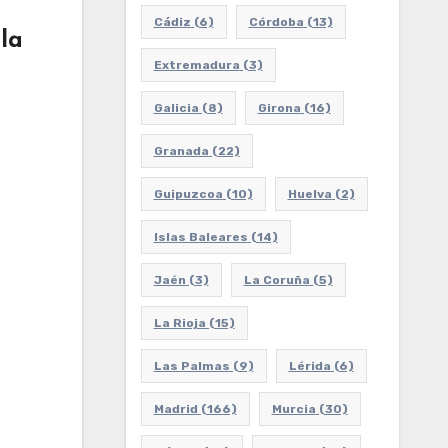
Cádiz
(6)
Córdoba
(13)
la
Extremadura
(3)
Galicia
(8)
Girona
(16)
Granada
(22)
Guipuzcoa
(10)
Huelva
(2)
Islas Baleares
(14)
Jaén
(3)
La Coruña
(5)
La Rioja
(15)
Las Palmas
(9)
Lérida
(6)
Madrid
(166)
Murcia
(30)