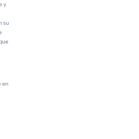
e y
n su
e
 que
e en