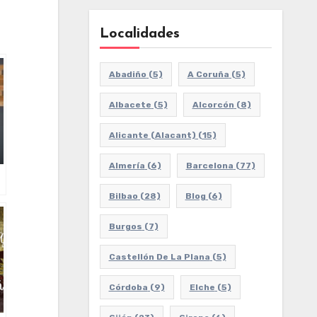
Localidades
Abadiño
(5)
A Coruña
(5)
Albacete
(5)
Alcorcón
(8)
Alicante (Alacant)
(15)
Almería
(6)
Barcelona
(77)
Bilbao
(28)
Blog
(6)
–
Burgos
(7)
Castellón De La Plana
(5)
Córdoba
(9)
Elche
(5)