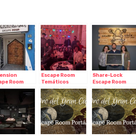
ension
Escape Room
Share-Lock
ape Room
Temáticos
Escape Room
ería, Almería –
Almería, Almería –
Almería, Almería 
alucía
Andalucía
Andalucía