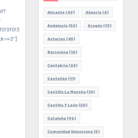
ed?
Alicante
(49)
Almería
(4)
-
Andalucía
(52)
Aragón
(19)
2f0!3f0!3m2!1i1024!2i768!4f13.1!3m3!1m2!1s0xd126d
ck=»2″]
Asturias
(45)
Barcelona
(14)
Cantabria
(24)
Castellón
(11)
Castilla La Mancha
(14)
Castilla Y León
(50)
Cataluña
(96)
Comunidad Valenciana
(5)