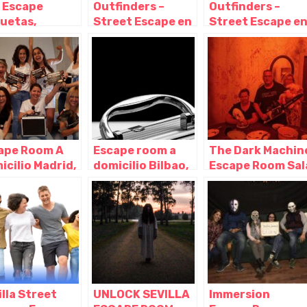
 Escape
Outfinders –
Outfinders –
uetas,
Street Escape en
Street Escape e
uetas de Mar
la Sierra de
la Sierra de
lmería
Madrid y Escape
Madrid y Escape
Room a domicilio,
Room a domicilio
Manzanares el
Manzanares el
Real – Madrid
Real – Madrid
ape Room A
Escape room a
The Dark Machin
icilio Madrid,
domicilio Bilbao,
Escape Room Sal
rid – Madrid
Abadiño –
Escalofrio,
Vizcaya
Almería –
Andalucía
illa Street
UNLOCK SEVILLA
Immersion