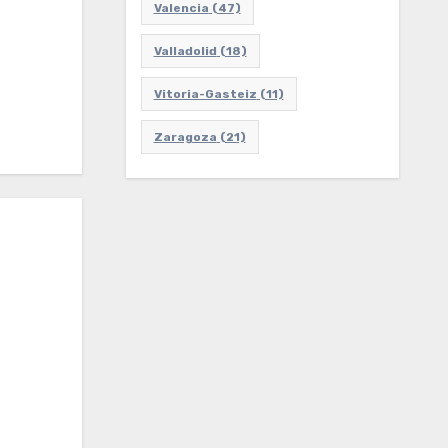
Valencia
(47)
Valladolid
(18)
Vitoria-Gasteiz
(11)
Zaragoza
(21)