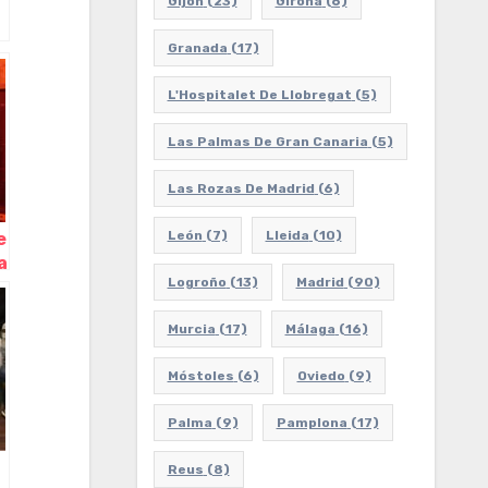
Gijón
(23)
Girona
(6)
n
Granada
(17)
L'Hospitalet De Llobregat
(5)
,
Las Palmas De Gran Canaria
(5)
Las Rozas De Madrid
(6)
León
(7)
Lleida
(10)
e
a
Logroño
(13)
Madrid
(90)
Murcia
(17)
Málaga
(16)
Móstoles
(6)
Oviedo
(9)
Palma
(9)
Pamplona
(17)
Reus
(8)