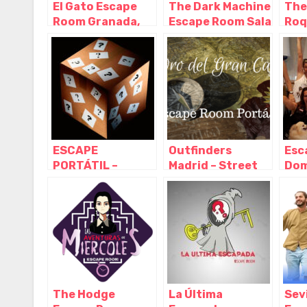
El Gato Escape
The Dark Machine
The
Room Granada,
Escape Room Sala
Roq
Granada –
Killer Circus,
Roq
Granada
Viator – Almeria
– A
ESCAPE
Outfinders
Esc
PORTÁTIL –
Madrid – Street
Dom
Escape Room en
Escape y Escape
Mad
caja (Riddle box)
room a domicilio,
y juegos a
Madrid – Madrid
domicilio,
Móstoles – Madrid
The Hodge
La Última
Sev