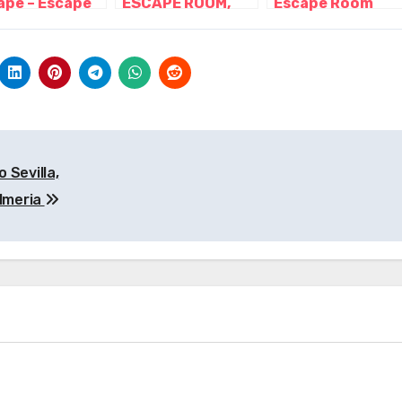
ape – Escape
ESCAPE ROOM,
Escape Room
 al aire libre
Sevilla –
Sevilla, Sevilla –
ymkana,
Andalucía
Andalucía
lla –
alucía
 Sevilla,
lmeria