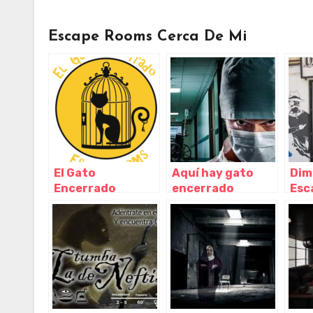
Escape Rooms Cerca De Mi
El Gato
Aquí hay gato
Dim
Encerrado
encerrado
Esc
Escape Rooms a
Escape Room
Alm
Domicilio Sevilla,
Córdoba,
And
Aguadulce –
Córdoba –
Almeria
Córdoba