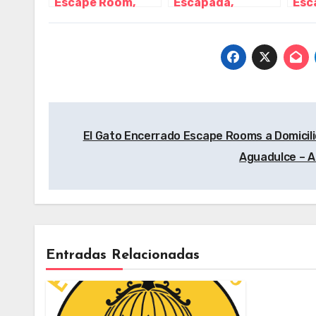
Escape Room,
Escapada,
Esc
Almería –
Almería –
Room
Andalucía
Andalucía
– G
Sevi
And
Navegación
El Gato Encerrado Escape Rooms a Domicilio
de
Aguadulce – A
entradas
Entradas Relacionadas