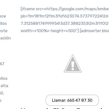
[iframe src=»https://google.com/maps/emb
rece
pb=!1m18!1m12!1m3!1d1623074.573797224!2d
llos
7.312588174999954!3d37.3882353!2m3!1f0!
este
width=»100%» height=»500″] [adinserter blo
tación
247
llos
 alta
30,
s
Llamar: 665 47 87 30