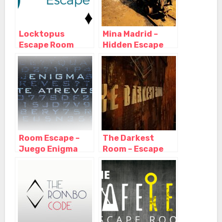
Locktopus
Mina Madrid –
Escape Room
Hidden Escape
Madrid, Madrid –
Room, Madrid –
Madrid
Madrid
Room Escape –
The Darkest
Juego Enigma
Room – Escape
Madrid, Madrid –
Room Madrid,
Madrid
Madrid – Madrid