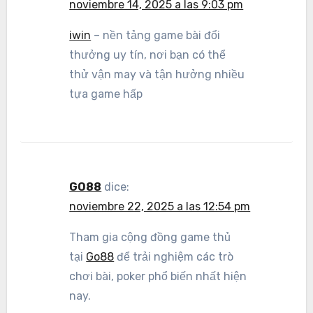
noviembre 14, 2025 a las 9:03 pm
iwin
– nền tảng game bài đổi
thưởng uy tín, nơi bạn có thể
thử vận may và tận hưởng nhiều
tựa game hấp
GO88
dice:
noviembre 22, 2025 a las 12:54 pm
Tham gia cộng đồng game thủ
tại
Go88
để trải nghiệm các trò
chơi bài, poker phổ biến nhất hiện
nay.