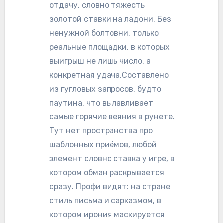
отдачу, словно тяжесть
золотой ставки на ладони. Без
ненужной болтовни, только
реальные площадки, в которых
выигрыш не лишь число, а
конкретная удача.Составлено
из гугловых запросов, будто
паутина, что вылавливает
самые горячие веяния в рунете.
Тут нет пространства про
шаблонных приёмов, любой
элемент словно ставка у игре, в
котором обман раскрывается
сразу. Профи видят: на стране
стиль письма и сарказмом, в
котором ирония маскируется