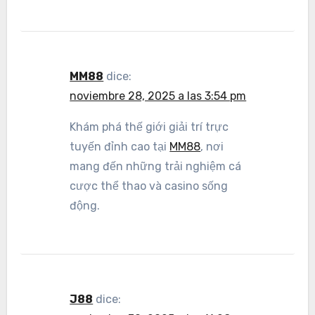
MM88
dice:
noviembre 28, 2025 a las 3:54 pm
Khám phá thế giới giải trí trực
tuyến đỉnh cao tại
MM88
, nơi
mang đến những trải nghiệm cá
cược thể thao và casino sống
động.
J88
dice: