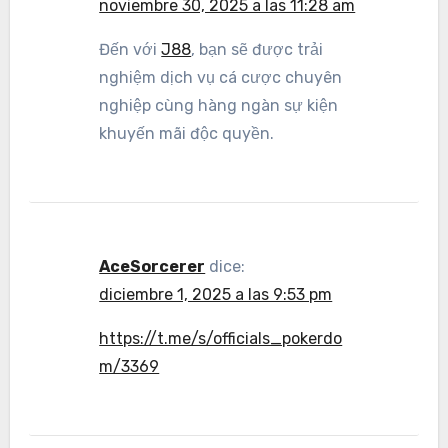
noviembre 30, 2025 a las 11:28 am
Đến với
J88
, bạn sẽ được trải
nghiệm dịch vụ cá cược chuyên
nghiệp cùng hàng ngàn sự kiện
khuyến mãi độc quyền.
AceSorcerer
dice:
diciembre 1, 2025 a las 9:53 pm
https://t.me/s/officials_pokerdo
m/3369