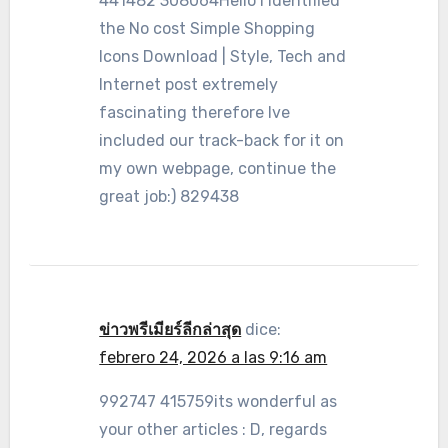
441482 308064Hello I identified
the No cost Simple Shopping
Icons Download | Style, Tech and
Internet post extremely
fascinating therefore Ive
included our track-back for it on
my own webpage, continue the
great job:) 829438
ข่าวพรีเมียร์ลีกล่าสุด
dice:
febrero 24, 2026 a las 9:16 am
992747 415759its wonderful as
your other articles : D, regards