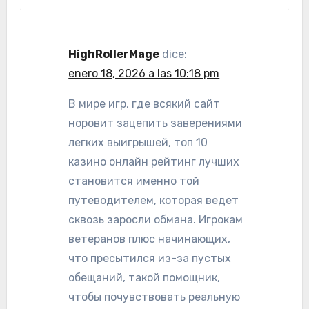
HighRollerMage
dice:
enero 18, 2026 a las 10:18 pm
В мире игр, где всякий сайт
норовит зацепить заверениями
легких выигрышей, топ 10
казино онлайн рейтинг лучших
становится именно той
путеводителем, которая ведет
сквозь заросли обмана. Игрокам
ветеранов плюс начинающих,
что пресытился из-за пустых
обещаний, такой помощник,
чтобы почувствовать реальную