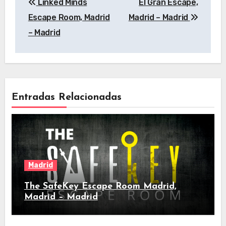
Linked Minds
El Gran Escape,
de
Escape Room, Madrid
Madrid – Madrid
entradas
– Madrid
Entradas Relacionadas
Madrid
The SafeKey Escape Room Madrid,
Madrid – Madrid