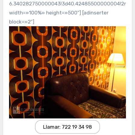
6.340282750000043!3d40.42485500000004!2m3!1f0
width=»100%» height=»500″] [adinserter
block=»2″]
Llamar: 722 19 34 98