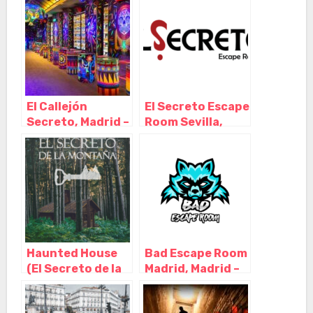
El Callejón
El Secreto Escape
Secreto, Madrid –
Room Sevilla,
Madrid
Sevilla –
Andalucía
Haunted House
Bad Escape Room
(El Secreto de la
Madrid, Madrid –
Montaña y
Madrid
Expediente