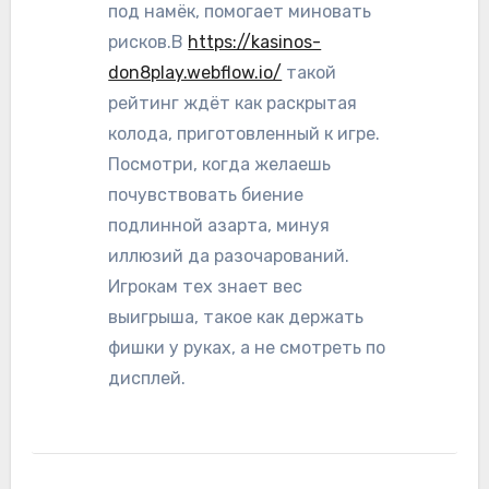
под намёк, помогает миновать
рисков.В
https://kasinos-
don8play.webflow.io/
такой
рейтинг ждёт как раскрытая
колода, приготовленный к игре.
Посмотри, когда желаешь
почувствовать биение
подлинной азарта, минуя
иллюзий да разочарований.
Игрокам тех знает вес
выигрыша, такое как держать
фишки у руках, а не смотреть по
дисплей.