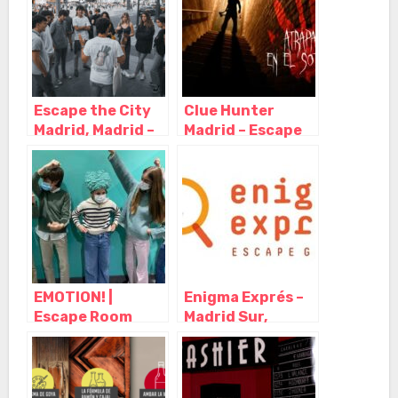
Delta) Escape
Rooms, Gijón –
Asturias
Escape the City
Clue Hunter
Madrid, Madrid –
Madrid – Escape
Madrid
Room, Madrid –
Madrid
EMOTION! |
Enigma Exprés –
Escape Room
Madrid Sur,
para Niños
Madrid – Madrid
Madrid, Madrid –
Madrid