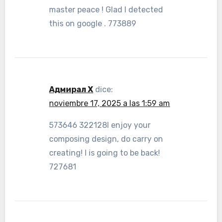
master peace ! Glad I detected
this on google . 773889
Адмирал X
dice:
noviembre 17, 2025 a las 1:59 am
573646 322128I enjoy your
composing design, do carry on
creating! I is going to be back!
727681