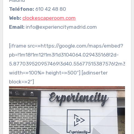
Teléfono:
610 42 48 80
Web:
clockescaperoom.com
Email:
info@experiencitymadrid.com
[iframe src=»https://google.com/maps/embed?
pb=!1m18!1m12!1m3!1d3104064.029435168!2d-
5.877039520957469!3d40.55677515387576!2m3!1f0
width=»100%» height=»500″] [adinserter
block=»2″]