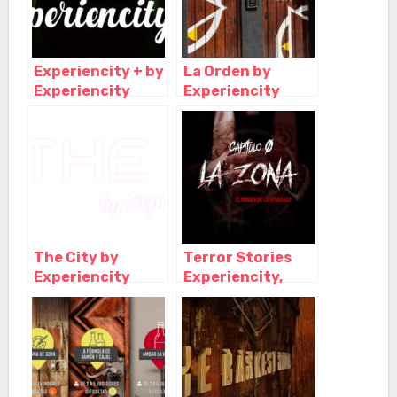
Experiencity + by
La Orden by
Experiencity
Experiencity
Escape Room,
Escape Room,
Tres Cantos –
Madrid – Madrid
Madrid
The City by
Terror Stories
Experiencity
Experiencity,
Escape Room,
Madrid – Madrid
Madrid – Madrid