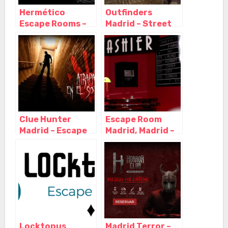
Hermético
Outfinders
Escape Rooms –
Madrid – Street
Escape Room en
Escape y Escape
Madrid, Madrid –
room a domicilio,
Madrid
Madrid – Madrid
Clue Hunter
Escape Room
Madrid – Escape
Madrid, Madrid –
Room, Madrid –
Madrid
Madrid
Locktopus
Madrid Terror –