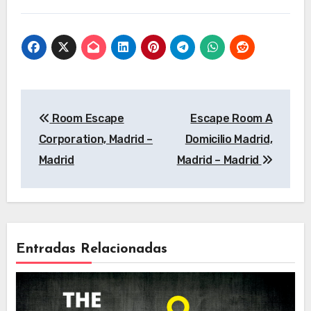
Madrid, Madrid –
Madrid, Madrid –
Madrid
Madrid
Navegación
Room Escape
Escape Room A
de
Corporation, Madrid –
Domicilio Madrid,
entradas
Madrid
Madrid – Madrid
Entradas Relacionadas