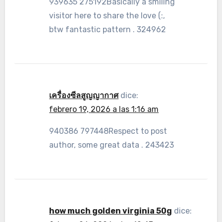
939635 275192Basically a smiling
visitor here to share the love (:,
btw fantastic pattern . 324962
เครื่องซีลสูญญากาศ
dice:
febrero 19, 2026 a las 1:16 am
940386 797448Respect to post
author, some great data . 243423
how much golden virginia 50g
dice: