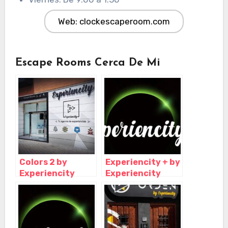
Web: clockescaperoom.com
Escape Rooms Cerca De Mi
Colors 2 by
Experiencity + by
Experiencity
Experiencity
Escape Room,
Escape Room,
Madrid – Madrid
Tres Cantos –
Madrid