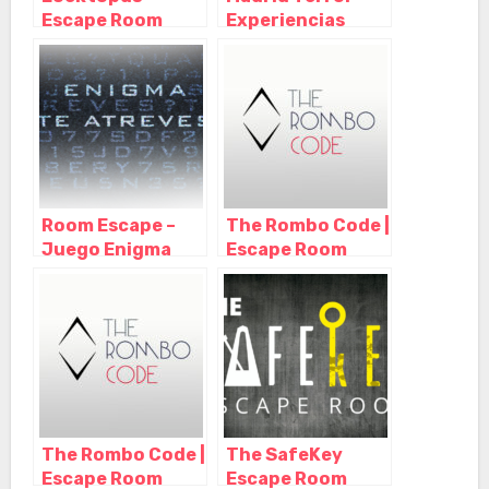
Escape Room
Experiencias
Madrid, Madrid –
Inmersivas –
Madrid
Escape Room –
Paranormal
Experience –
Horror Club,
Madrid – Madrid
Room Escape –
The Rombo Code |
Juego Enigma
Escape Room
Madrid, Madrid –
Madrid, Madrid –
Madrid
Madrid
The Rombo Code |
The SafeKey
Escape Room
Escape Room