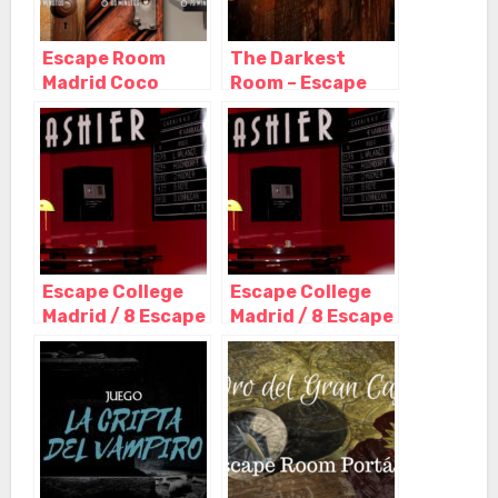
Escape Room
The Darkest
Madrid Coco
Room – Escape
Room, Madrid –
Room Madrid,
Madrid
Madrid – Madrid
Escape College
Escape College
Madrid / 8 Escape
Madrid / 8 Escape
Room en pleno
Room en pleno
centro, Madrid –
centro, Madrid –
Madrid
Madrid