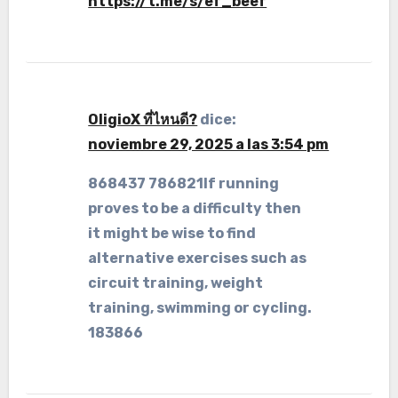
https://t.me/s/ef_beef
OligioX ที่ไหนดี?
dice:
noviembre 29, 2025 a las 3:54 pm
868437 786821If running
proves to be a difficulty then
it might be wise to find
alternative exercises such as
circuit training, weight
training, swimming or cycling.
183866