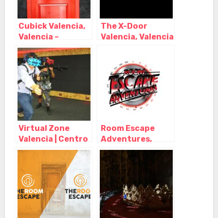
Cubick Valencia,
The X-Door
Valencia –
Valencia, Valencia
Valencia
– Valencia
Virtual Zone
Room Escape
Valencia | Centro
Adventures,
Realidad Virtual,
Valencia –
Valencia –
Valencia
Valencia