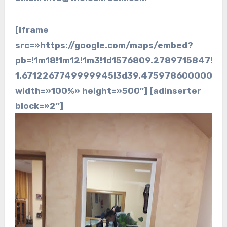
[iframe
src=»https://google.com/maps/embed?
pb=!1m18!1m12!1m3!1d1576809.2789715847!2d
1.6712267749999945!3d39.475978600000005!
width=»100%» height=»500″] [adinserter
block=»2″]