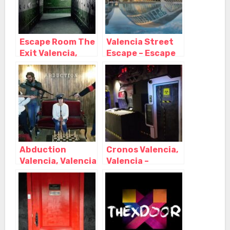
Escape Room The
Valencia Street
Exit Valencia,
Escape – Escape
Valencia –
Room al aire libre
Valencia
– Gymkana,
Valencia –
Valencia
Abduction
Cronos Valencia,
Valencia, Valencia
Valencia –
– Valencia
Valencia