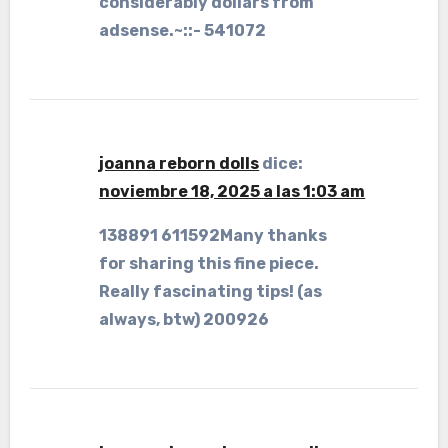
considerably dollars from
adsense.~::- 541072
joanna reborn dolls
dice:
noviembre 18, 2025 a las 1:03 am
138891 611592Many thanks
for sharing this fine piece.
Really fascinating tips! (as
always, btw) 200926