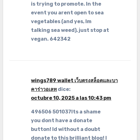
is trying to promote. In the
event you arent open to sea
vegetables (and yes, Im
talking sea weed), just stop at
vegan. 642342
wings789 wallet เว็บตรงสล็อตและบา
คาร่าวอเลท
dice:
octubre 10, 2025 a las 10:43 pm
496506 501037Its a shame
you dont have a donate
button! Id without a doubt
donate to this brilliant blog! I