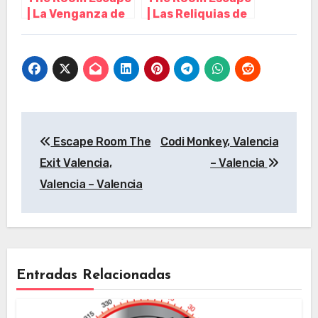
| La Venganza de
| Las Reliquias de
Kerrick, Valencia
la Muerte,
– Valencia
Valencia –
Valencia
Navegación
Escape Room The
Codi Monkey, Valencia
de
Exit Valencia,
– Valencia
entradas
Valencia – Valencia
Entradas Relacionadas