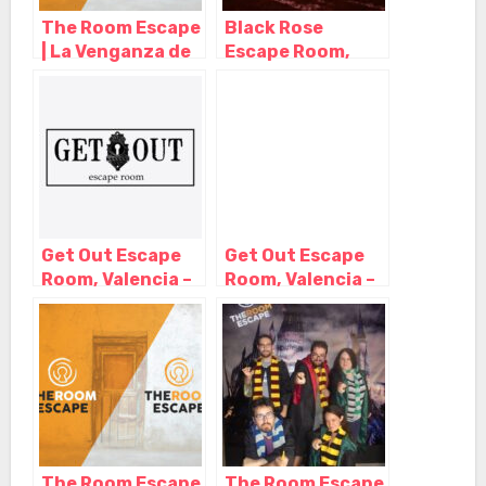
The Room Escape
Black Rose
| La Venganza de
Escape Room,
Kerrick, Valencia
Valencia –
– Valencia
Valencia
Get Out Escape
Get Out Escape
Room, Valencia –
Room, Valencia –
Valencia
Valencia
The Room Escape
The Room Escape