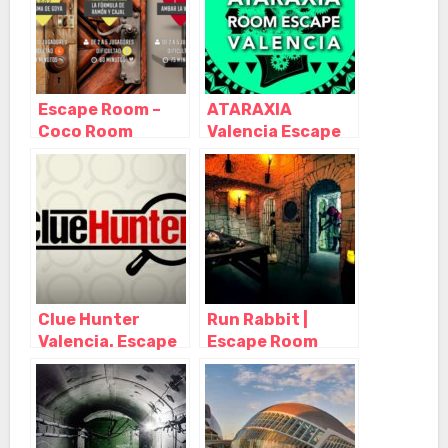
Escape Room –
ATARAXIA
Coco Room
Valencia Escape
Valencia, Valencia
Room, Valencia –
– Valencia
Valencia
Clue Hunter
Run Rabbit |
Valencia. Escape
Escape Room
room, Valencia –
Valencia, Valencia
Valencia
– Valencia