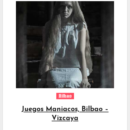
Bilbao
Juegos Maniacos, Bilbao –
Vizcaya