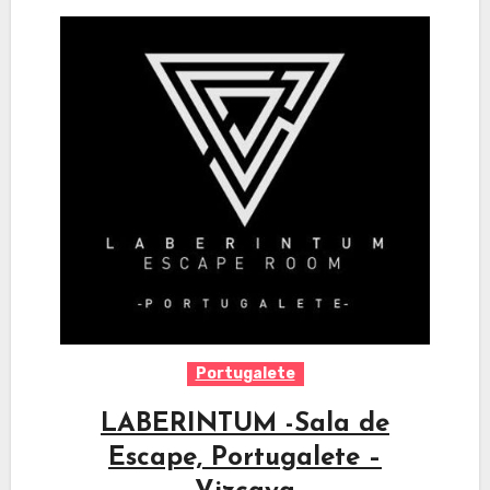
Portugalete
LABERINTUM -Sala de
Escape, Portugalete –