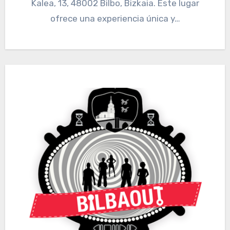
Kalea, 13, 48002 Bilbo, Bizkaia. Este lugar
ofrece una experiencia única y…