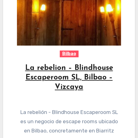
Bilbao
La rebelion – Blindhouse
Escaperoom SL, Bilbao –
Vizcaya
La rebelión - Blindhouse Escaperoom SL
es un negocio de escape rooms ubicado
en Bilbao, concretamente en Biarritz