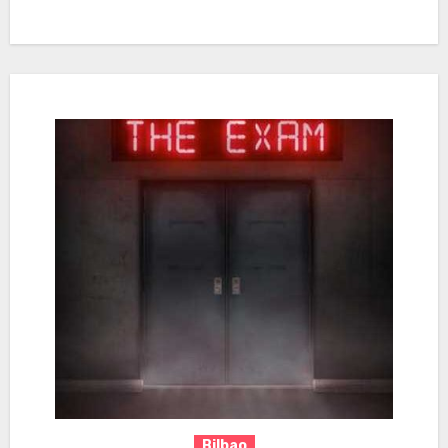
Bilbao