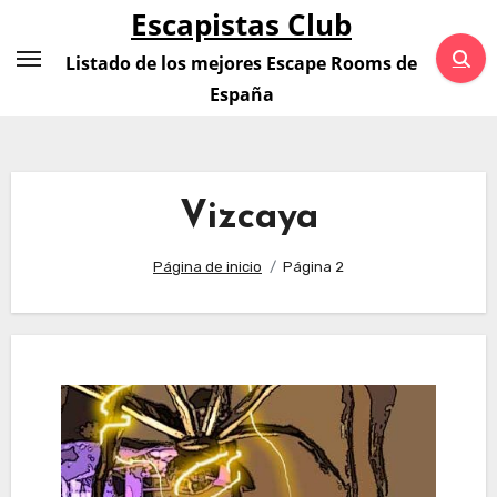
Saltar
Escapistas Club
al
Listado de los mejores Escape Rooms de
contenido
España
Vizcaya
Página de inicio
Página 2