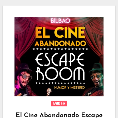
Bilbao
El Cine Abandonado Escape