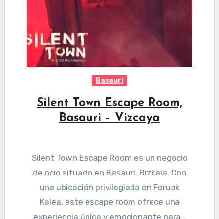
Basauri
Silent Town Escape Room,
Basauri – Vizcaya
Silent Town Escape Room es un negocio
de ocio situado en Basauri, Bizkaia. Con
una ubicación privilegiada en Foruak
Kalea, este escape room ofrece una
experiencia única y emocionante para…