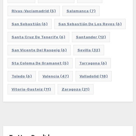
Rivas-Vaciamadrid
(5)
Salamanca
(7)
San Sebastián
(6)
San Sebastián De Los Reyes
(6)
Santa Cruz De Tenerife
(6)
Santander
(12)
San Vicente Del Raspeig
(6)
Sevilla
(32)
Sta Coloma De Gramanet
(5)
Tarragona
(6)
Toledo
(6)
Valencia
(47)
Valladolid
(18)
Vitoria-Gasteiz
(11)
Zaragoza
(21)