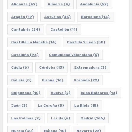
Alicante
(49)
Almería
(4)
Andalucía
(52)
Aragón
(19)
Asturias
(45)
Barcelona
(14)
Cantabria
(24)
Castellón
(11)
Castilla La Mancha
(14)
Castilla Y León
(50)
Cataluña
(96)
Comunidad Valenciana
(5)
Cádiz
(6)
Córdoba
(13)
Extremadura
(3)
Galicia
(8)
Girona
(16)
Granada
(22)
Guipuzcoa
(10)
Huelva
(2)
Islas Baleares
(14)
Jaén
(3)
La Coruña
(5)
La Rioja
(15)
Las Palmas
(9)
Lérida
(6)
Madrid
(166)
Murcia
(30)
Málaga
(10)
Navarra
(22)