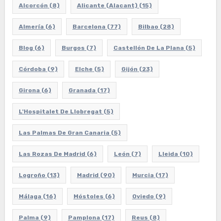
Alcorcón
(8)
Alicante (Alacant)
(15)
Almería
(6)
Barcelona
(77)
Bilbao
(28)
Blog
(6)
Burgos
(7)
Castellón De La Plana
(5)
Córdoba
(9)
Elche
(5)
Gijón
(23)
Girona
(6)
Granada
(17)
L'Hospitalet De Llobregat
(5)
Las Palmas De Gran Canaria
(5)
Las Rozas De Madrid
(6)
León
(7)
Lleida
(10)
Logroño
(13)
Madrid
(90)
Murcia
(17)
Málaga
(16)
Móstoles
(6)
Oviedo
(9)
Palma
(9)
Pamplona
(17)
Reus
(8)