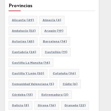
Provincias
Alicante
(49)
Almería
(4)
Andalucía
(52)
Aragón
(19)
Asturias
(45)
Barcelona
(14)
Cantabria
(24)
Castellón
(11)
Castilla La Mancha
(14)
Castilla Y León
(50)
Cataluña
(96)
Comunidad Valenciana
(5)
Cádiz
(6)
Córdoba
(13)
Extremadura
(3)
Galicia
(8)
Girona
(16)
Granada
(22)