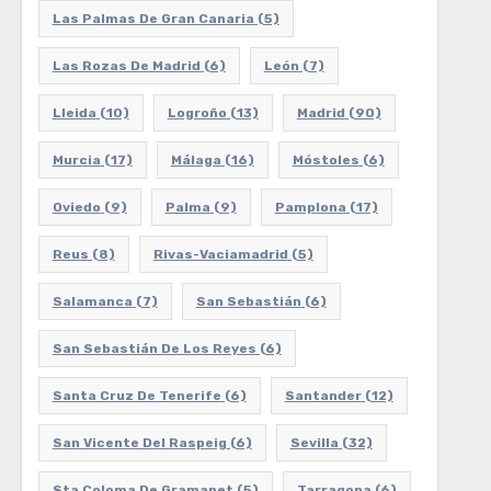
Las Palmas De Gran Canaria
(5)
Las Rozas De Madrid
(6)
León
(7)
Lleida
(10)
Logroño
(13)
Madrid
(90)
Murcia
(17)
Málaga
(16)
Móstoles
(6)
Oviedo
(9)
Palma
(9)
Pamplona
(17)
Reus
(8)
Rivas-Vaciamadrid
(5)
Salamanca
(7)
San Sebastián
(6)
San Sebastián De Los Reyes
(6)
Santa Cruz De Tenerife
(6)
Santander
(12)
San Vicente Del Raspeig
(6)
Sevilla
(32)
Sta Coloma De Gramanet
(5)
Tarragona
(6)