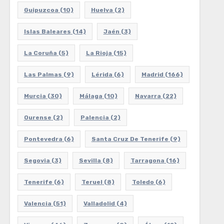
Guipuzcoa
(10)
Huelva
(2)
Islas Baleares
(14)
Jaén
(3)
La Coruña
(5)
La Rioja
(15)
Las Palmas
(9)
Lérida
(6)
Madrid
(166)
Murcia
(30)
Málaga
(10)
Navarra
(22)
Ourense
(2)
Palencia
(2)
Pontevedra
(6)
Santa Cruz De Tenerife
(9)
Segovia
(3)
Sevilla
(8)
Tarragona
(16)
Tenerife
(6)
Teruel
(8)
Toledo
(6)
Valencia
(51)
Valladolid
(4)