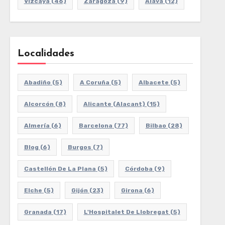
Vizcaya
(46)
Zaragoza
(9)
Álava
(12)
Localidades
Abadiño
(5)
A Coruña
(5)
Albacete
(5)
Alcorcón
(8)
Alicante (Alacant)
(15)
Almería
(6)
Barcelona
(77)
Bilbao
(28)
Blog
(6)
Burgos
(7)
Castellón De La Plana
(5)
Córdoba
(9)
Elche
(5)
Gijón
(23)
Girona
(6)
Granada
(17)
L'Hospitalet De Llobregat
(5)