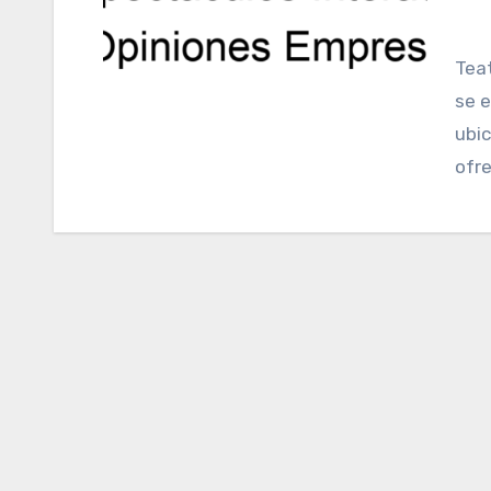
Teatromática es un negocio de Escape Rooms que
se e
ubic
ofr