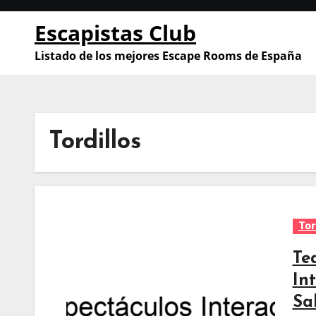
Saltar
Escapistas Club
al
contenido
Listado de los mejores Escape Rooms de España
Tordillos
Tor
Te
In
Sa