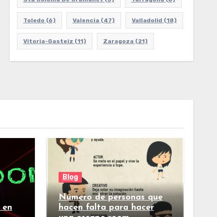
Toledo
(6)
Valencia
(47)
Valladolid
(18)
Vitoria-Gasteiz
(11)
Zaragoza
(21)
Blog
Número de personas que
 en
hacen falta para hacer