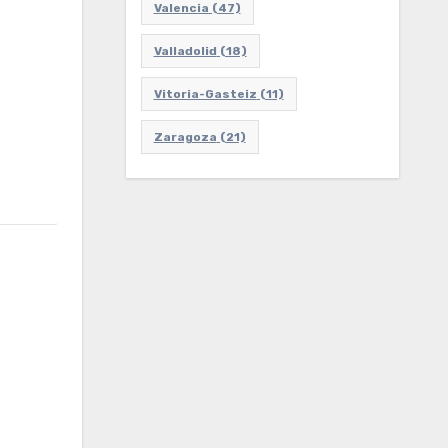
Valencia
(47)
Valladolid
(18)
Vitoria-Gasteiz
(11)
Zaragoza
(21)