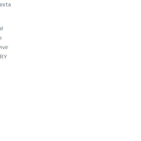
 esta
al
n
ivir
ERY