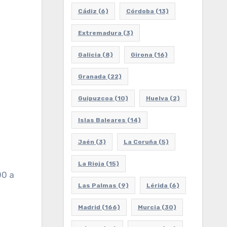
Cádiz
(6)
Córdoba
(13)
Extremadura
(3)
Galicia
(8)
Girona
(16)
Granada
(22)
Guipuzcoa
(10)
Huelva
(2)
Islas Baleares
(14)
Jaén
(3)
La Coruña
(5)
La Rioja
(15)
00 a
Las Palmas
(9)
Lérida
(6)
Madrid
(166)
Murcia
(30)