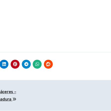
uña
Murcia
Cataluña
áceres –
madura