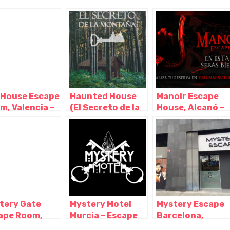
l House Escape
Haunted House
Manoir Escape
m, Valencia –
(El Secreto de la
House, Alcanó –
encia
Montaña y
Lérida
Expediente
Delta) Escape
Rooms, Gijón –
Asturias
tery Gate
Mystery Motel
Mystery Escape
ape Room,
Murcia – Escape
Barcelona,
cende – La
Room-, Murcia –
Barcelona –