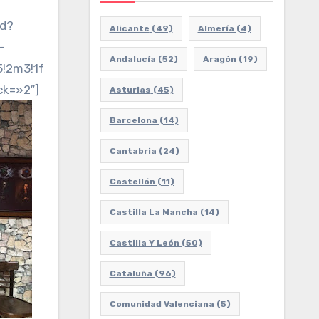
ed?
Alicante
(49)
Almería
(4)
-
Andalucía
(52)
Aragón
(19)
5!2m3!1f0!2f0!3f0!3m2!1i1024!2i768!4f13.1!3m3!1m
ck=»2″]
Asturias
(45)
Barcelona
(14)
Cantabria
(24)
Castellón
(11)
Castilla La Mancha
(14)
Castilla Y León
(50)
Cataluña
(96)
Comunidad Valenciana
(5)