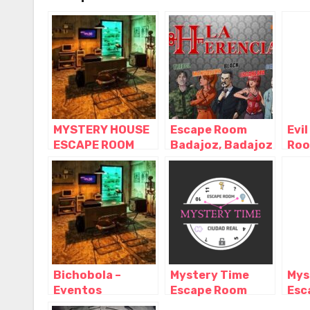
MYSTERY HOUSE
Escape Room
Evi
ESCAPE ROOM
Badajoz, Badajoz
Roo
CACERES,
– Extremadura
Val
Cáceres –
Extremadura
Bichobola –
Mystery Time
Mys
Eventos
Escape Room
Esc
infantiles y
Ciudad Real,
Mei