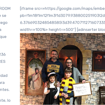
 ROOM
[iframe src=»https://google.com/maps/emb
e se
pb=!1m18!1m12!1m3!1d3079.938800251903!2d
Diego
6.3766903248548585!3d39.47071127160733
a
width=»100%» height=»500″] [adinserter blo
 que
236
RES
lidad
ara
antes.
te, lo