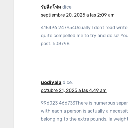
รับฉีดโฟม
dice:
septiembre 20, 2025 a las 2:09 am
418496 247954Usually I dont read write-u
quite compelled me to try and do so! Yo
post. 608798
uodiyala
dice:
octubre 21, 2025 a las 4:49 am
996023 466733There is numerous separa
with each a person is actually a necessit
belonging to the extra pounds. la weigh