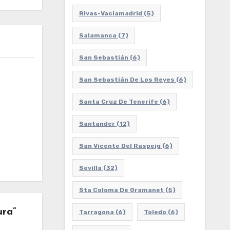
Rivas-Vaciamadrid
(5)
Salamanca
(7)
San Sebastián
(6)
San Sebastián De Los Reyes
(6)
Santa Cruz De Tenerife
(6)
Santander
(12)
San Vicente Del Raspeig
(6)
Sevilla
(32)
Sta Coloma De Gramanet
(5)
ra”
Tarragona
(6)
Toledo
(6)