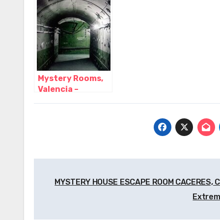
juveniles -Escape
Ciudad Real –
Cor
Room, Adanero –
Castilla La
Cáceres
Mancha
Mystery Rooms,
Valencia –
Valencia
Navegación
MYSTERY HOUSE ESCAPE ROOM CACERES, C
de
Extre
entradas