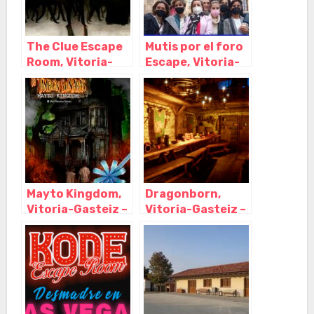
The Clue Escape
Mutis por el foro
Room, Vitoria-
Escape, Vitoria-
Gasteiz – Álava
Gasteiz – Álava
Mayto Kingdom,
Dragonborn,
Vitoria-Gasteiz –
Vitoria-Gasteiz –
Álava
Álava