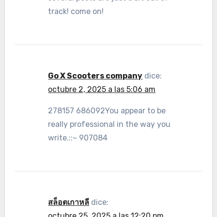
track! come on!
Go X Scooters company
dice:
octubre 2, 2025 a las 5:06 am
278157 686092You appear to be
really professional in the way you
write.::~ 907084
สล็อตเกาหลี
dice:
octubre 25, 2025 a las 12:20 pm