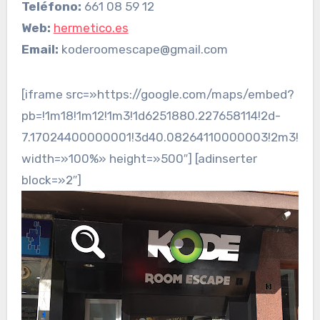
Teléfono:
661 08 59 12
Web:
hermetico.es
Email:
koderoomescape@gmail.com
[iframe src=»https://google.com/maps/embed?
pb=!1m18!1m12!1m3!1d6251880.227658114!2d-
7.17024400000001!3d40.08264110000003!2m3!1f0!
width=»100%» height=»500″] [adinserter
block=»2″]