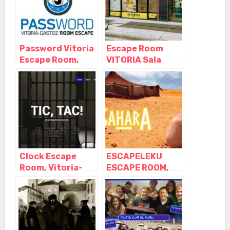
Password Vitoria
Escape Room
Escape Room,
VITORIA Sala
Vitoria-Gasteiz –
Enigma, Vitoria-
Álava
Gasteiz – Álava
Clock Escape
ESCAPELEKU
Room, Vitoria-
ESCAPE ROOM,
Gasteiz – Álava
Vitoria-Gasteiz –
Álava