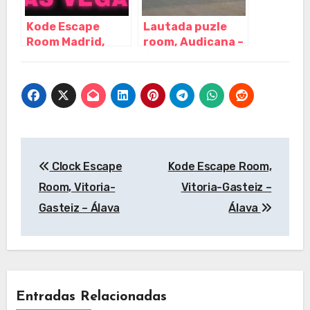
Kode Escape
Lautada puzle
Room Madrid,
room, Audicana –
Madrid – Madrid
Álava
Navegación
Clock Escape
Kode Escape Room,
de
Room, Vitoria-
Vitoria-Gasteiz –
entradas
Gasteiz – Álava
Álava
Entradas Relacionadas