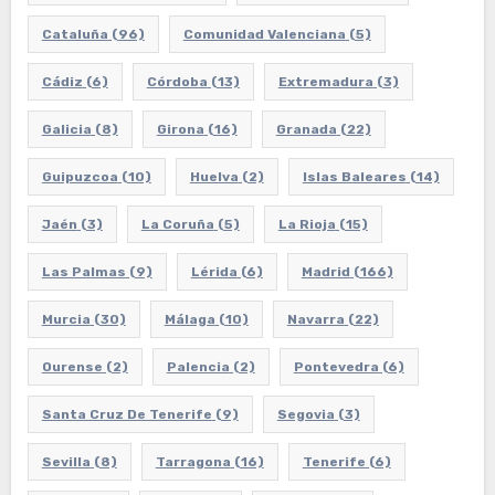
Cataluña
(96)
Comunidad Valenciana
(5)
Cádiz
(6)
Córdoba
(13)
Extremadura
(3)
Galicia
(8)
Girona
(16)
Granada
(22)
Guipuzcoa
(10)
Huelva
(2)
Islas Baleares
(14)
Jaén
(3)
La Coruña
(5)
La Rioja
(15)
Las Palmas
(9)
Lérida
(6)
Madrid
(166)
Murcia
(30)
Málaga
(10)
Navarra
(22)
Ourense
(2)
Palencia
(2)
Pontevedra
(6)
Santa Cruz De Tenerife
(9)
Segovia
(3)
Sevilla
(8)
Tarragona
(16)
Tenerife
(6)