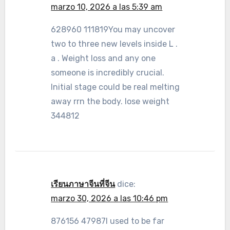
marzo 10, 2026 a las 5:39 am
628960 111819You may uncover
two to three new levels inside L .
a . Weight loss and any one
someone is incredibly crucial.
Initial stage could be real melting
away rrn the body. lose weight
344812
เรียนภาษาจีนที่จีน
dice:
marzo 30, 2026 a las 10:46 pm
876156 47987I used to be far