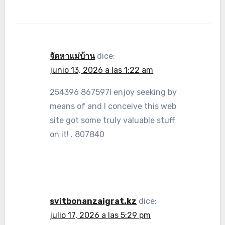
จัดหาแม่บ้าน
dice:
junio 13, 2026 a las 1:22 am
254396 867597I enjoy seeking by
means of and I conceive this web
site got some truly valuable stuff
on it! . 807840
svitbonanzaigrat.kz
dice:
julio 17, 2026 a las 5:29 pm