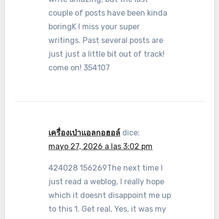
couple of posts have been kinda
boringK I miss your super
writings. Past several posts are
just just a little bit out of track!
come on! 354107
เครื่องเป่าแอลกอฮอล์
dice:
mayo 27, 2026 a las 3:02 pm
424028 156269The next time I
just read a weblog, I really hope
which it doesnt disappoint me up
to this 1. Get real, Yes, it was my