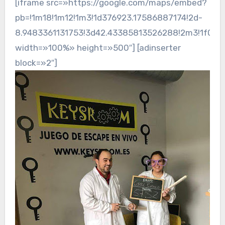
[iframe src=»https://google.com/maps/embed?
pb=!1m18!1m12!1m3!1d376923.17586887174!2d-
8.9483361131753!3d42.43385813526288!2m3!1f0!2f
width=»100%» height=»500″] [adinserter
block=»2″]