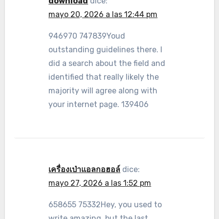
download
dice:
mayo 20, 2026 a las 12:44 pm
946970 747839Youd
outstanding guidelines there. I
did a search about the field and
identified that really likely the
majority will agree along with
your internet page. 139406
เครื่องเป่าแอลกอฮอล์
dice:
mayo 27, 2026 a las 1:52 pm
658655 75332Hey, you used to
write amazing, but the last