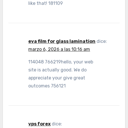
like that! 181109
eva film for glass lamination
dice:
marzo 6, 2026 a las 10:16 am
114048 766219hello, your web
site is actually good. We do
appreciate your give great
outcomes 756121
vps forex
dice: