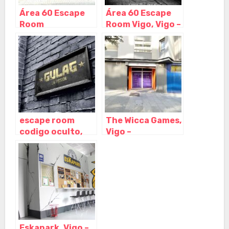
Área 60 Escape
Área 60 Escape
Room
Room Vigo, Vigo –
Pontevedra,
Pontevedra
Pontevedra –
Pontevedra
escape room
The Wicca Games,
codigo oculto,
Vigo –
Vigo –
Pontevedra
Pontevedra
Eskapark, Vigo –