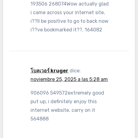
193506 268074Wow actually glad
i came across your internet site,
i??ll be positive to go to back now
i??ve bookmarked it??. 164082
โบลเวอร์ kruger
dice:
noviembre 25, 2025 a las 5:28 am
906096 549572extremely good
put up, i definitely enjoy this
internet website, carry on it
564888