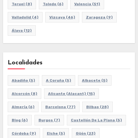
Teruel
(8)
Toledo
(6)
Valencia
(51)
Valladolid
(4)
Vizcaya
(46)
Zaragoza
(9)
Álava
(12)
Localidades
Abadiño
(5)
A Coruña
(5)
Albacete
(5)
Alcorcón
(8)
Alicante (Alacant)
(15)
Almería
(6)
Barcelona
(77)
Bilbao
(28)
Blog
(6)
Burgos
(7)
Castellón De La Plana
(5)
Córdoba
(9)
Elche
(5)
Gijón
(23)