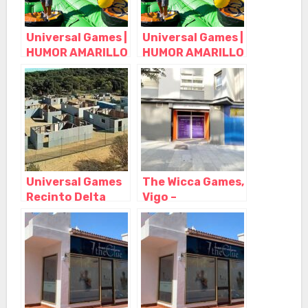
Universal Games |
Universal Games |
HUMOR AMARILLO
HUMOR AMARILLO
MADRID, Boadilla
MADRID, Boadilla
del Monte –
del Monte –
Madrid
Madrid
Universal Games
The Wicca Games,
Recinto Delta
Vigo –
Force, Boadilla
Pontevedra
del Monte –
Madrid