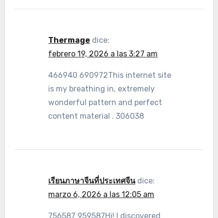
Thermage
dice:
febrero 19, 2026 a las 3:27 am
466940 690972This internet site
is my breathing in, extremely
wonderful pattern and perfect
content material . 306038
เรียนภาษาจีนที่ประเทศจีน
dice:
marzo 6, 2026 a las 12:05 am
756587 959587Hi! I discovered