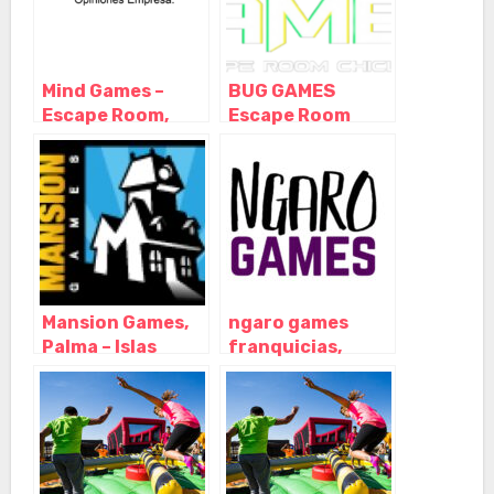
Alicante
Alicante
Mind Games –
BUG GAMES
Escape Room,
Escape Room
Pola de Laviana –
Chiclana,
Asturias
Chiclana de la
Frontera – Cádiz
Mansion Games,
ngaro games
Palma – Islas
franquicias,
Baleares
Dragonal Bajo –
Las Palmas