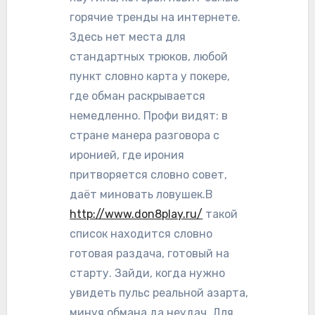
горячие тренды на интернете.
Здесь нет места для
стандартных трюков, любой
пункт словно карта у покере,
где обман раскрывается
немедленно. Профи видят: в
стране манера разговора с
иронией, где ирония
притворяется словно совет,
даёт миновать ловушек.В
http://www.don8play.ru/
такой
список находится словно
готовая раздача, готовый на
старту. Зайди, когда нужно
увидеть пульс реальной азарта,
минуя обмана да неудач. Для