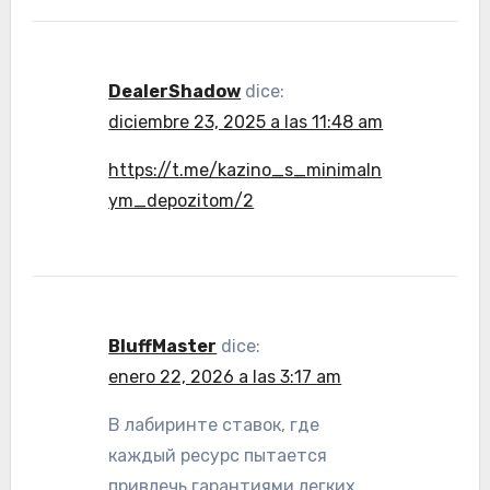
DealerShadow
dice:
diciembre 23, 2025 a las 11:48 am
https://t.me/kazino_s_minimaln
ym_depozitom/2
BluffMaster
dice:
enero 22, 2026 a las 3:17 am
В лабиринте ставок, где
каждый ресурс пытается
привлечь гарантиями легких