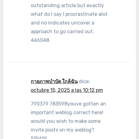
outstanding article but exactly
what do I say I procrastinate alot
and no indicates uncover a
approach to go carried out.
446048
กายภาพบำบัด ใกล้ฉัน
dice:
octubre 15, 2025 a las 10:12 pm
790379 783598youve gotten an
important weblog correct here!
would you wish to make some
invite posts on my weblog?
515419