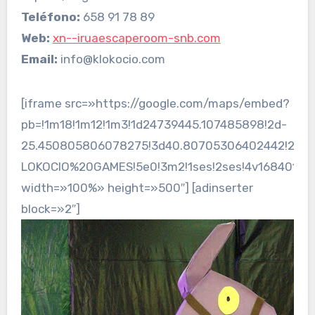
Teléfono:
658 91 78 89
Web:
xn--iruaescaperoom-snb.com
Email:
info@klokocio.com
[iframe src=»https://google.com/maps/embed?
pb=!1m18!1m12!1m3!1d24739445.107485898!2d-
25.450805806078275!3d40.80705306402442!2m3!1f
LOKOCIO%20GAMES!5e0!3m2!1ses!2ses!4v168401409
width=»100%» height=»500″] [adinserter
block=»2″]