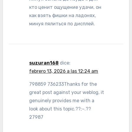
кто ценит ощущение удачи, он
как взять фишки на ладонях,
минуя пялиться по дисплей.
suzuran168
dice:
febrero 13, 2026 a las 12:24 am
798859 736233Thanks for the
great post against your weblog, it
genuinely provides me with a
look about this topic.??;~.??
27987