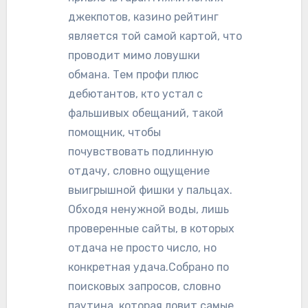
джекпотов, казино рейтинг
является той самой картой, что
проводит мимо ловушки
обмана. Тем профи плюс
дебютантов, кто устал с
фальшивых обещаний, такой
помощник, чтобы
почувствовать подлинную
отдачу, словно ощущение
выигрышной фишки у пальцах.
Обходя ненужной воды, лишь
проверенные сайты, в которых
отдача не просто число, но
конкретная удача.Собрано по
поисковых запросов, словно
паутина, которая ловит самые