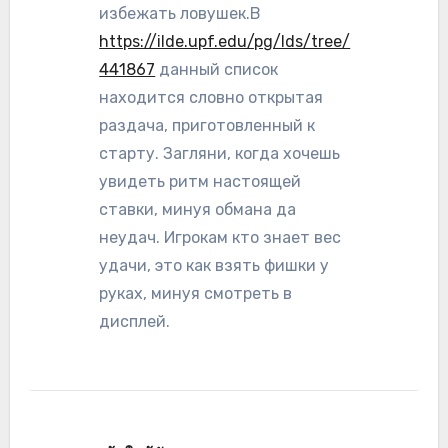
избежать ловушек.В
https://ilde.upf.edu/pg/lds/tree/
441867
данный список
находится словно открытая
раздача, приготовленный к
старту. Загляни, когда хочешь
увидеть ритм настоящей
ставки, минуя обмана да
неудач. Игрокам кто знает вес
удачи, это как взять фишки у
руках, минуя смотреть в
дисплей.