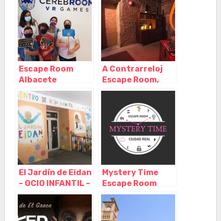
Mancha
Castilla La
Mancha
Escape Room
A Contrarreloj
Albacete
Escape Room,
CerebRoom,
Albacete –
Albacete –
Castilla La
Castilla La
Mancha
Mancha
El Jardín de Eidan
Mystery Time
– OCIO INFANTIL –
Escape Room
CUMPLEAÑOS,
Ciudad Real,
ALQUILER
Ciudad Real –
ESPACIO
Castilla La