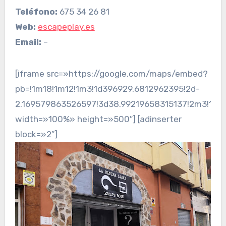
Teléfono:
675 34 26 81
Web:
escapeplay.es
Email:
–
[iframe src=»https://google.com/maps/embed?
pb=!1m18!1m12!1m3!1d396929.6812962395!2d-
2.169579863526597!3d38.99219658315137!2m3!1f0
width=»100%» height=»500″] [adinserter
block=»2″]