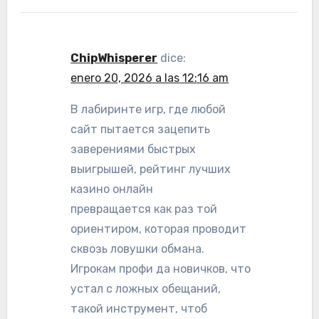
ChipWhisperer
dice:
enero 20, 2026 a las 12:16 am
В лабиринте игр, где любой
сайт пытается зацепить
заверениями быстрых
выигрышей, рейтинг лучших
казино онлайн
превращается как раз той
ориентиром, которая проводит
сквозь ловушки обмана.
Игрокам профи да новичков, что
устал с ложных обещаний,
такой инструмент, чтоб