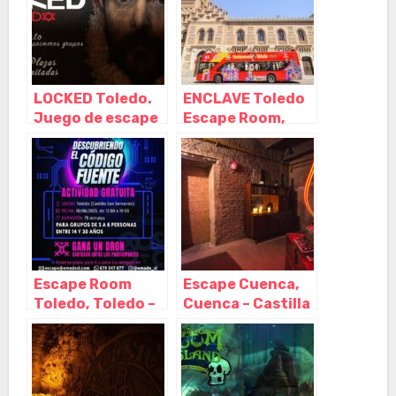
CELEBRACIÓN,
Mancha
PARQUE DE
BOLAS, CAMAS
ELÁSTICAS Y
ESCAPE ROOM,
LOCKED Toledo.
ENCLAVE Toledo
Guadalajara –
Juego de escape
Escape Room,
Castilla La
room, Toledo –
Toledo – Castilla
Mancha
Castilla La
La Mancha
Mancha
Escape Room
Escape Cuenca,
Toledo, Toledo –
Cuenca – Castilla
Castilla La
La Mancha
Mancha