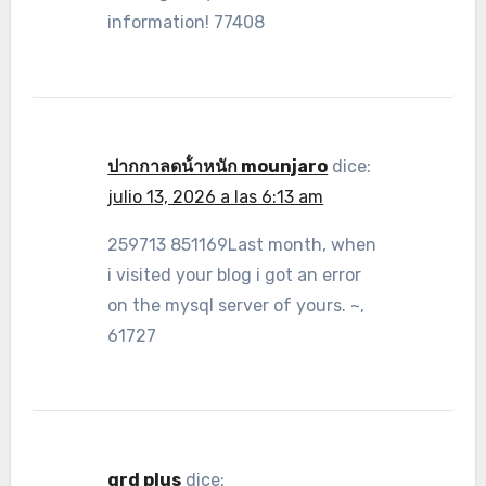
information! 77408
ปากกาลดน้ําหนัก mounjaro
dice:
julio 13, 2026 a las 6:13 am
259713 851169Last month, when
i visited your blog i got an error
on the mysql server of yours. ~,
61727
grd plus
dice: