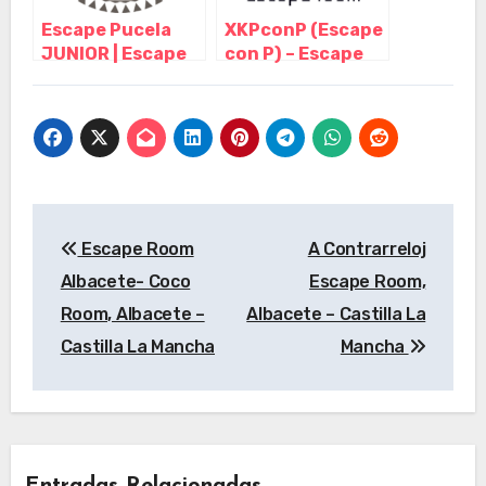
Escape Pucela
XKPconP (Escape
JUNIOR | Escape
con P) – Escape
Room Valladolid,
Room Palencia,
Valladolid –
Palencia –
Castilla y León
Castilla y León
Navegación
Escape Room
A Contrarreloj
de
Albacete- Coco
Escape Room,
entradas
Room, Albacete –
Albacete – Castilla La
Castilla La Mancha
Mancha