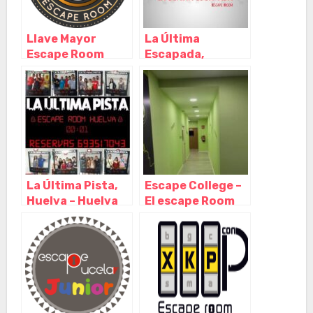
Llave Mayor
La Última
Escape Room
Escapada,
Sevilla, Sevilla –
Almería –
Andalucía
Andalucía
La Última Pista,
Escape College –
Huelva – Huelva
El escape Room
de Salamanca,
Salamanca –
Castilla y León