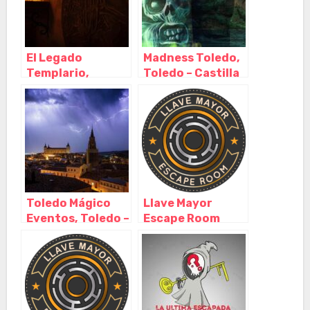
El Legado
Madness Toledo,
Templario,
Toledo – Castilla
Toledo – Castilla
La Mancha
La Mancha
Toledo Mágico
Llave Mayor
Eventos, Toledo –
Escape Room
Castilla La
Sevilla, Sevilla –
Mancha
Andalucía