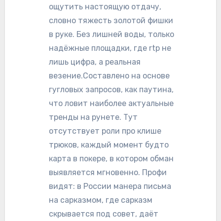
ощутить настоящую отдачу,
словно тяжесть золотой фишки
в руке. Без лишней воды, только
надёжные площадки, где rtp не
лишь цифра, а реальная
везение.Составлено на основе
гугловых запросов, как паутина,
что ловит наиболее актуальные
тренды на рунете. Тут
отсутствует роли про клише
трюков, каждый момент будто
карта в покере, в котором обман
выявляется мгновенно. Профи
видят: в России манера письма
на сарказмом, где сарказм
скрывается под совет, даёт