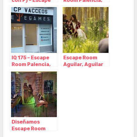
con P) – Escape
Room Palencia,
Room Palencia,
Palencia –
Palencia –
Castilla y León
Castilla y León
IQ 175 – Escape
Escape Room
Room Palencia,
Aguilar, Aguilar
Palencia –
de Campoo –
Castilla y León
Palencia
Diseñamos
Escape Room
CyL, Palencia –