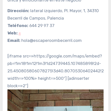
Dirección:
lateral izquierdo, Pl. Mayor, 1, 34310
Becerril de Campos, Palencia
Teléfono:
644 29 97 37
Web:
–
Email:
hola@escaperoombecerril.com
[iframe src=»https://google.com/maps/embed?
pb=!1m18!1m12!1m3!1d24739445.107485898!2d-
25.450805806078275!3d40.80705306402442!2m3!1f
width=»100%» height=»500″] [adinserter
block=»2″]