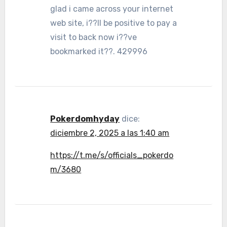
glad i came across your internet
web site, i??ll be positive to pay a
visit to back now i??ve
bookmarked it??. 429996
Pokerdomhyday
dice:
diciembre 2, 2025 a las 1:40 am
https://t.me/s/officials_pokerdo
m/3680