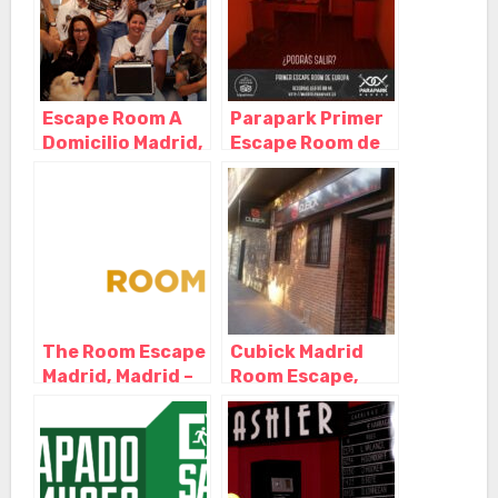
Escape Room A
Parapark Primer
Domicilio Madrid,
Escape Room de
Madrid – Madrid
Madrid, Madrid –
Madrid
The Room Escape
Cubick Madrid
Madrid, Madrid –
Room Escape,
Madrid
Madrid – Madrid