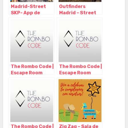
Madrid-Street
Outfinders
SKP- App de
Madrid – Street
escape room al
Escape y Escape
aire libre, Madrid
room a domicilio,
– Madrid
Madrid – Madrid
The Rombo Code |
The Rombo Code |
Escape Room
Escape Room
Madrid, Madrid –
Madrid, Madrid –
Madrid
Madrid
The Rombo Code |
Zig Zag – Sala de