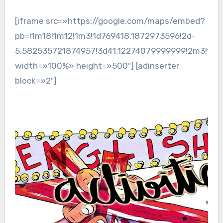
[iframe src=»https://google.com/maps/embed?
pb=!1m18!1m12!1m3!1d769418.1872973596!2d-
5.582535721874957!3d41.12274079999999!2m3!1f0!2
width=»100%» height=»500″] [adinserter
block=»2″]