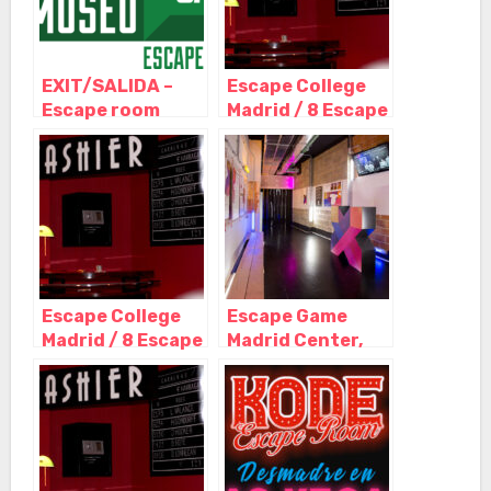
EXIT/SALIDA –
Escape College
Escape room
Madrid / 8 Escape
Madrid –
Room en pleno
Atrapado en el
centro, Madrid –
Museo, Madrid –
Madrid
Madrid
Escape College
Escape Game
Madrid / 8 Escape
Madrid Center,
Room en pleno
Madrid – Madrid
centro, Madrid –
Madrid