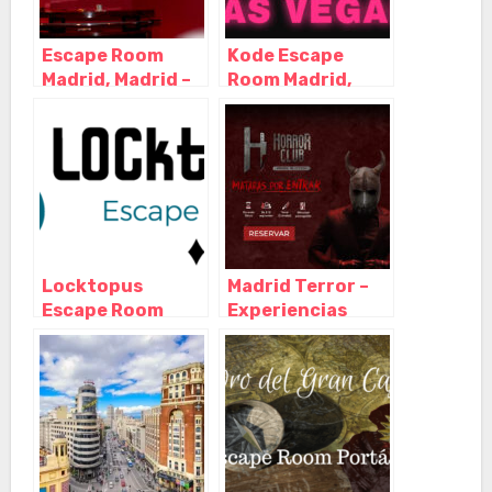
Escape Room
Kode Escape
Madrid, Madrid –
Room Madrid,
Madrid
Madrid – Madrid
Locktopus
Madrid Terror –
Escape Room
Experiencias
Madrid, Madrid –
Inmersivas –
Madrid
Escape Room –
Paranormal
Experience –
Horror Club,
Madrid – Madrid