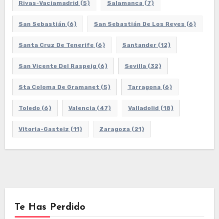
Rivas-Vaciamadrid
(5)
Salamanca
(7)
San Sebastián
(6)
San Sebastián De Los Reyes
(6)
Santa Cruz De Tenerife
(6)
Santander
(12)
San Vicente Del Raspeig
(6)
Sevilla
(32)
Sta Coloma De Gramanet
(5)
Tarragona
(6)
Toledo
(6)
Valencia
(47)
Valladolid
(18)
Vitoria-Gasteiz
(11)
Zaragoza
(21)
Te Has Perdido