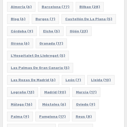
Almería
(6)
Barcelona
(77)
Bilbao
(28)
Blog
(6)
Burgos
(7)
Castellón De La Plana
(5)
Córdoba
(9)
Elche
(5)
Gijón
(23)
Girona
(6)
Granada
(17)
L'Hospitalet De Llobregat
(5)
Las Palmas De Gran Canaria
(5)
Las Rozas De Madrid
(6)
León
(7)
Lleida
(10)
Logroño
(13)
Madrid
(90)
Murcia
(17)
Málaga
(16)
Móstoles
(6)
Oviedo
(9)
Palma
(9)
Pamplona
(17)
Reus
(8)