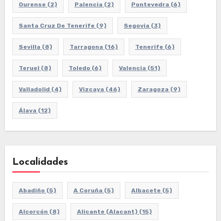
Ourense
(2)
Palencia
(2)
Pontevedra
(6)
Santa Cruz De Tenerife
(9)
Segovia
(3)
Sevilla
(8)
Tarragona
(16)
Tenerife
(6)
Teruel
(8)
Toledo
(6)
Valencia
(51)
Valladolid
(4)
Vizcaya
(46)
Zaragoza
(9)
Álava
(12)
Localidades
Abadiño
(5)
A Coruña
(5)
Albacete
(5)
Alcorcón
(8)
Alicante (Alacant)
(15)