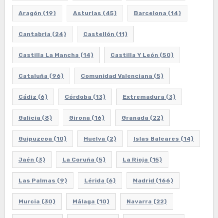
Aragón
(19)
Asturias
(45)
Barcelona
(14)
Cantabria
(24)
Castellón
(11)
Castilla La Mancha
(14)
Castilla Y León
(50)
Cataluña
(96)
Comunidad Valenciana
(5)
Cádiz
(6)
Córdoba
(13)
Extremadura
(3)
Galicia
(8)
Girona
(16)
Granada
(22)
Guipuzcoa
(10)
Huelva
(2)
Islas Baleares
(14)
Jaén
(3)
La Coruña
(5)
La Rioja
(15)
Las Palmas
(9)
Lérida
(6)
Madrid
(166)
Murcia
(30)
Málaga
(10)
Navarra
(22)