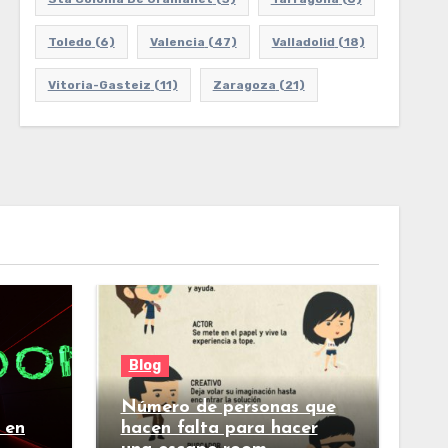
Toledo
(6)
Valencia
(47)
Valladolid
(18)
Vitoria-Gasteiz
(11)
Zaragoza
(21)
Blog
Número de personas que
 en
hacen falta para hacer