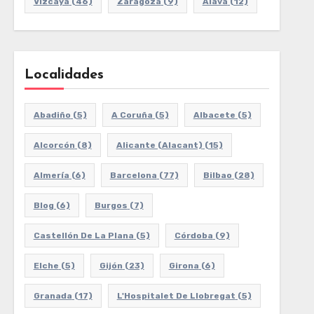
Vizcaya
(46)
Zaragoza
(9)
Álava
(12)
Localidades
Abadiño
(5)
A Coruña
(5)
Albacete
(5)
Alcorcón
(8)
Alicante (Alacant)
(15)
Almería
(6)
Barcelona
(77)
Bilbao
(28)
Blog
(6)
Burgos
(7)
Castellón De La Plana
(5)
Córdoba
(9)
Elche
(5)
Gijón
(23)
Girona
(6)
Granada
(17)
L'Hospitalet De Llobregat
(5)