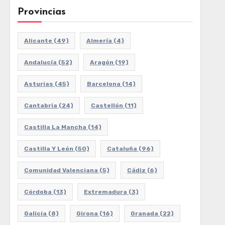
Provincias
Alicante
(49)
Almería
(4)
Andalucía
(52)
Aragón
(19)
Asturias
(45)
Barcelona
(14)
Cantabria
(24)
Castellón
(11)
Castilla La Mancha
(14)
Castilla Y León
(50)
Cataluña
(96)
Comunidad Valenciana
(5)
Cádiz
(6)
Córdoba
(13)
Extremadura
(3)
Galicia
(8)
Girona
(16)
Granada
(22)