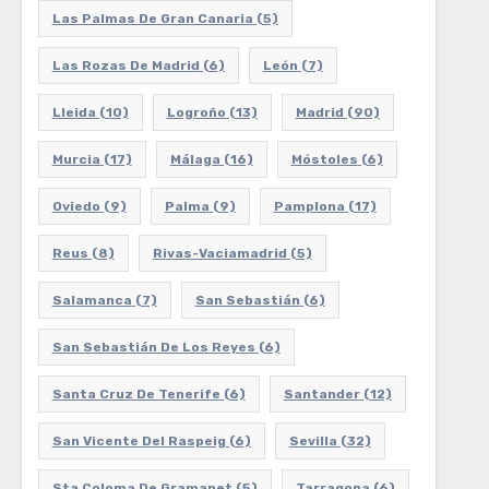
Las Palmas De Gran Canaria
(5)
Las Rozas De Madrid
(6)
León
(7)
Lleida
(10)
Logroño
(13)
Madrid
(90)
Murcia
(17)
Málaga
(16)
Móstoles
(6)
Oviedo
(9)
Palma
(9)
Pamplona
(17)
Reus
(8)
Rivas-Vaciamadrid
(5)
Salamanca
(7)
San Sebastián
(6)
San Sebastián De Los Reyes
(6)
Santa Cruz De Tenerife
(6)
Santander
(12)
San Vicente Del Raspeig
(6)
Sevilla
(32)
Sta Coloma De Gramanet
(5)
Tarragona
(6)