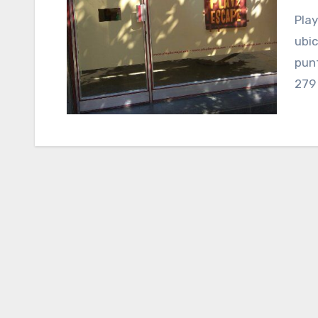
Play2escape es un negocio de Escape Rooms
ubic
punt
279 