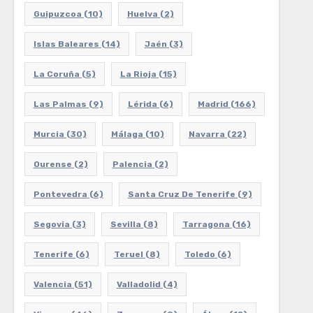
Guipuzcoa
(10)
Huelva
(2)
Islas Baleares
(14)
Jaén
(3)
La Coruña
(5)
La Rioja
(15)
Las Palmas
(9)
Lérida
(6)
Madrid
(166)
Murcia
(30)
Málaga
(10)
Navarra
(22)
Ourense
(2)
Palencia
(2)
Pontevedra
(6)
Santa Cruz De Tenerife
(9)
Segovia
(3)
Sevilla
(8)
Tarragona
(16)
Tenerife
(6)
Teruel
(8)
Toledo
(6)
Valencia
(51)
Valladolid
(4)