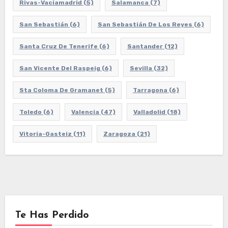
Rivas-Vaciamadrid
(5)
Salamanca
(7)
San Sebastián
(6)
San Sebastián De Los Reyes
(6)
Santa Cruz De Tenerife
(6)
Santander
(12)
San Vicente Del Raspeig
(6)
Sevilla
(32)
Sta Coloma De Gramanet
(5)
Tarragona
(6)
Toledo
(6)
Valencia
(47)
Valladolid
(18)
Vitoria-Gasteiz
(11)
Zaragoza
(21)
Te Has Perdido