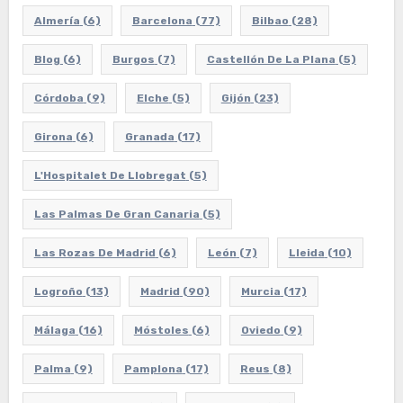
Almería
(6)
Barcelona
(77)
Bilbao
(28)
Blog
(6)
Burgos
(7)
Castellón De La Plana
(5)
Córdoba
(9)
Elche
(5)
Gijón
(23)
Girona
(6)
Granada
(17)
L'Hospitalet De Llobregat
(5)
Las Palmas De Gran Canaria
(5)
Las Rozas De Madrid
(6)
León
(7)
Lleida
(10)
Logroño
(13)
Madrid
(90)
Murcia
(17)
Málaga
(16)
Móstoles
(6)
Oviedo
(9)
Palma
(9)
Pamplona
(17)
Reus
(8)