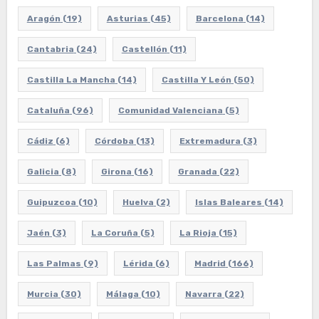
Aragón
(19)
Asturias
(45)
Barcelona
(14)
Cantabria
(24)
Castellón
(11)
Castilla La Mancha
(14)
Castilla Y León
(50)
Cataluña
(96)
Comunidad Valenciana
(5)
Cádiz
(6)
Córdoba
(13)
Extremadura
(3)
Galicia
(8)
Girona
(16)
Granada
(22)
Guipuzcoa
(10)
Huelva
(2)
Islas Baleares
(14)
Jaén
(3)
La Coruña
(5)
La Rioja
(15)
Las Palmas
(9)
Lérida
(6)
Madrid
(166)
Murcia
(30)
Málaga
(10)
Navarra
(22)