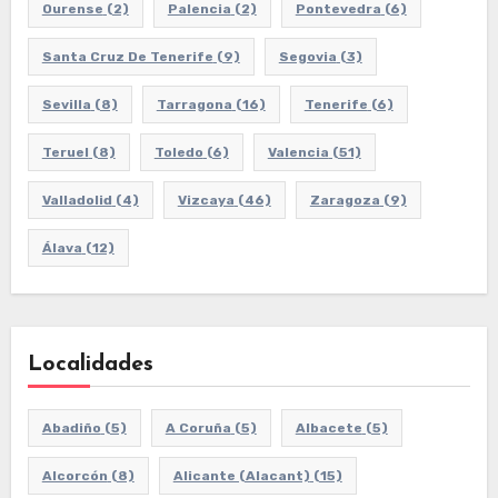
Ourense
(2)
Palencia
(2)
Pontevedra
(6)
Santa Cruz De Tenerife
(9)
Segovia
(3)
Sevilla
(8)
Tarragona
(16)
Tenerife
(6)
Teruel
(8)
Toledo
(6)
Valencia
(51)
Valladolid
(4)
Vizcaya
(46)
Zaragoza
(9)
Álava
(12)
Localidades
Abadiño
(5)
A Coruña
(5)
Albacete
(5)
Alcorcón
(8)
Alicante (Alacant)
(15)