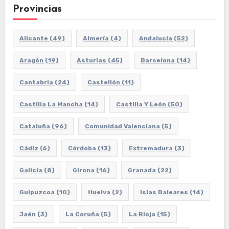
Provincias
Alicante
(49)
Almería
(4)
Andalucía
(52)
Aragón
(19)
Asturias
(45)
Barcelona
(14)
Cantabria
(24)
Castellón
(11)
Castilla La Mancha
(14)
Castilla Y León
(50)
Cataluña
(96)
Comunidad Valenciana
(5)
Cádiz
(6)
Córdoba
(13)
Extremadura
(3)
Galicia
(8)
Girona
(16)
Granada
(22)
Guipuzcoa
(10)
Huelva
(2)
Islas Baleares
(14)
Jaén
(3)
La Coruña
(5)
La Rioja
(15)