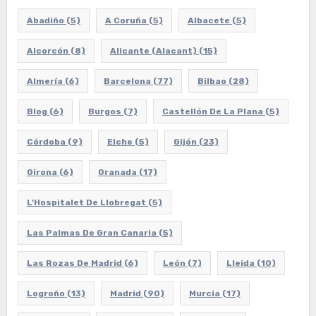
Abadiño
(5)
A Coruña
(5)
Albacete
(5)
Alcorcón
(8)
Alicante (Alacant)
(15)
Almería
(6)
Barcelona
(77)
Bilbao
(28)
Blog
(6)
Burgos
(7)
Castellón De La Plana
(5)
Córdoba
(9)
Elche
(5)
Gijón
(23)
Girona
(6)
Granada
(17)
L'Hospitalet De Llobregat
(5)
Las Palmas De Gran Canaria
(5)
Las Rozas De Madrid
(6)
León
(7)
Lleida
(10)
Logroño
(13)
Madrid
(90)
Murcia
(17)