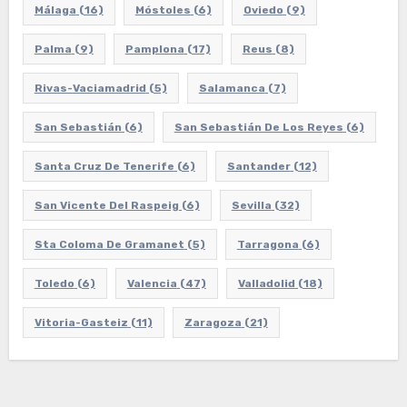
Málaga
(16)
Móstoles
(6)
Oviedo
(9)
Palma
(9)
Pamplona
(17)
Reus
(8)
Rivas-Vaciamadrid
(5)
Salamanca
(7)
San Sebastián
(6)
San Sebastián De Los Reyes
(6)
Santa Cruz De Tenerife
(6)
Santander
(12)
San Vicente Del Raspeig
(6)
Sevilla
(32)
Sta Coloma De Gramanet
(5)
Tarragona
(6)
Toledo
(6)
Valencia
(47)
Valladolid
(18)
Vitoria-Gasteiz
(11)
Zaragoza
(21)