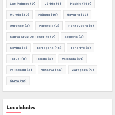
Las Palmas
(9)
Lérida
(6)
Madrid
(166)
Murcia
(30)
Málaga
(10)
Navarra
(22)
Ourense
(2)
Palencia
(2)
Pontevedra
(6)
Santa Cruz De Tenerife
(9)
Segovia
(3)
Sevilla
(8)
Tarragona
(16)
Tenerife
(6)
Teruel
(8)
Toledo
(6)
Valencia
(51)
Valladolid
(4)
Vizcaya
(46)
Zaragoza
(9)
Álava
(12)
Localidades