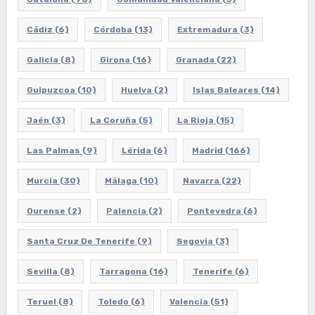
Cádiz
(6)
Córdoba
(13)
Extremadura
(3)
Galicia
(8)
Girona
(16)
Granada
(22)
Guipuzcoa
(10)
Huelva
(2)
Islas Baleares
(14)
Jaén
(3)
La Coruña
(5)
La Rioja
(15)
Las Palmas
(9)
Lérida
(6)
Madrid
(166)
Murcia
(30)
Málaga
(10)
Navarra
(22)
Ourense
(2)
Palencia
(2)
Pontevedra
(6)
Santa Cruz De Tenerife
(9)
Segovia
(3)
Sevilla
(8)
Tarragona
(16)
Tenerife
(6)
Teruel
(8)
Toledo
(6)
Valencia
(51)