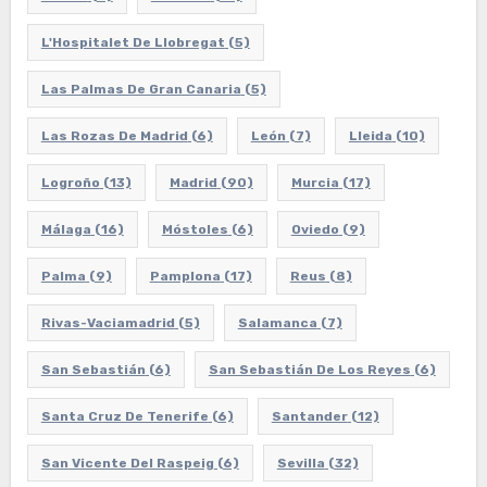
L'Hospitalet De Llobregat
(5)
Las Palmas De Gran Canaria
(5)
Las Rozas De Madrid
(6)
León
(7)
Lleida
(10)
Logroño
(13)
Madrid
(90)
Murcia
(17)
Málaga
(16)
Móstoles
(6)
Oviedo
(9)
Palma
(9)
Pamplona
(17)
Reus
(8)
Rivas-Vaciamadrid
(5)
Salamanca
(7)
San Sebastián
(6)
San Sebastián De Los Reyes
(6)
Santa Cruz De Tenerife
(6)
Santander
(12)
San Vicente Del Raspeig
(6)
Sevilla
(32)