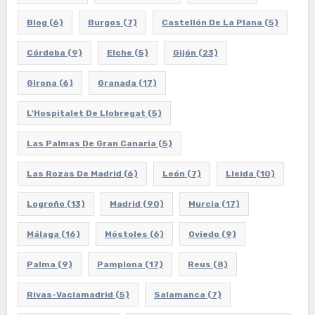
Blog
(6)
Burgos
(7)
Castellón De La Plana
(5)
Córdoba
(9)
Elche
(5)
Gijón
(23)
Girona
(6)
Granada
(17)
L'Hospitalet De Llobregat
(5)
Las Palmas De Gran Canaria
(5)
Las Rozas De Madrid
(6)
León
(7)
Lleida
(10)
Logroño
(13)
Madrid
(90)
Murcia
(17)
Málaga
(16)
Móstoles
(6)
Oviedo
(9)
Palma
(9)
Pamplona
(17)
Reus
(8)
Rivas-Vaciamadrid
(5)
Salamanca
(7)