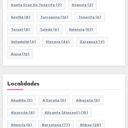
Santa Cruz De Tenerife
(9)
Segovia
(3)
Sevilla
(8)
Tarragona
(16)
Tenerife
(6)
Teruel
(8)
Toledo
(6)
Valencia
(51)
Valladolid
(4)
Vizcaya
(46)
Zaragoza
(9)
Álava
(12)
Localidades
Abadiño
(5)
A Coruña
(5)
Albacete
(5)
Alcorcón
(8)
Alicante (Alacant)
(15)
Almería
(6)
Barcelona
(77)
Bilbao
(28)