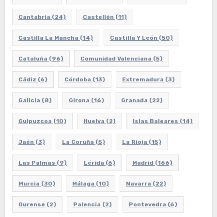
Cantabria
(24)
Castellón
(11)
Castilla La Mancha
(14)
Castilla Y León
(50)
Cataluña
(96)
Comunidad Valenciana
(5)
Cádiz
(6)
Córdoba
(13)
Extremadura
(3)
Galicia
(8)
Girona
(16)
Granada
(22)
Guipuzcoa
(10)
Huelva
(2)
Islas Baleares
(14)
Jaén
(3)
La Coruña
(5)
La Rioja
(15)
Las Palmas
(9)
Lérida
(6)
Madrid
(166)
Murcia
(30)
Málaga
(10)
Navarra
(22)
Ourense
(2)
Palencia
(2)
Pontevedra
(6)