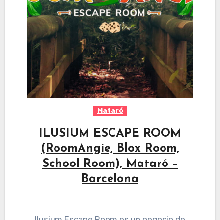
Mataró
ILUSIUM ESCAPE ROOM
(RoomAngie, Blox Room,
School Room), Mataró –
Barcelona
Ilusium Escape Room es un negocio de