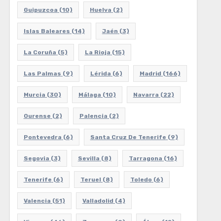
Guipuzcoa
(10)
Huelva
(2)
Islas Baleares
(14)
Jaén
(3)
La Coruña
(5)
La Rioja
(15)
Las Palmas
(9)
Lérida
(6)
Madrid
(166)
Murcia
(30)
Málaga
(10)
Navarra
(22)
Ourense
(2)
Palencia
(2)
Pontevedra
(6)
Santa Cruz De Tenerife
(9)
Segovia
(3)
Sevilla
(8)
Tarragona
(16)
Tenerife
(6)
Teruel
(8)
Toledo
(6)
Valencia
(51)
Valladolid
(4)