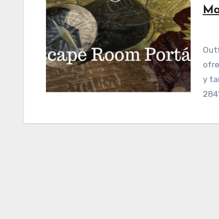
Ma
Outfinders es un negocio de Escape Rooms que
ofre
y ta
284