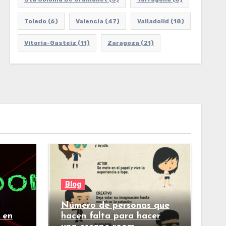
Toledo
(6)
Valencia
(47)
Valladolid
(18)
Vitoria-Gasteiz
(11)
Zaragoza
(21)
Blog
Número de personas que
 en
hacen falta para hacer