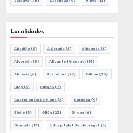
Vizcaya
(46)
Zaragoza
(9)
Álava
(12)
Localidades
Abadiño
(5)
A Coruña
(5)
Albacete
(5)
Alcorcón
(8)
Alicante (Alacant)
(15)
Almería
(6)
Barcelona
(77)
Bilbao
(28)
Blog
(6)
Burgos
(7)
Castellón De La Plana
(5)
Córdoba
(9)
Elche
(5)
Gijón
(23)
Girona
(6)
Granada
(17)
L'Hospitalet De Llobregat
(5)