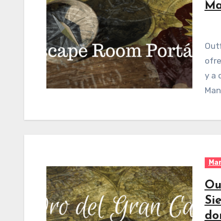
Ma
Outfinders es un negocio de Escape Rooms que
ofre
y a 
Man
Man
Ou
Si
do