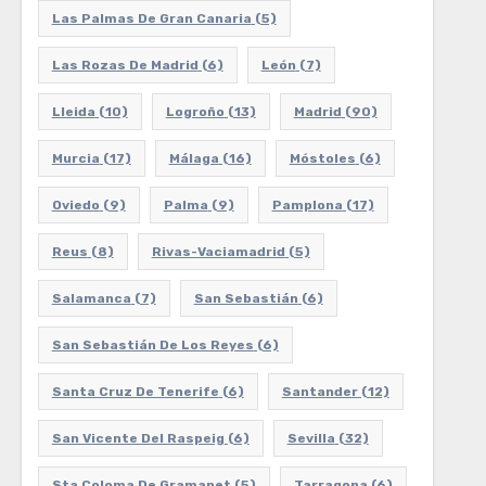
Las Palmas De Gran Canaria
(5)
Las Rozas De Madrid
(6)
León
(7)
Lleida
(10)
Logroño
(13)
Madrid
(90)
Murcia
(17)
Málaga
(16)
Móstoles
(6)
Oviedo
(9)
Palma
(9)
Pamplona
(17)
Reus
(8)
Rivas-Vaciamadrid
(5)
Salamanca
(7)
San Sebastián
(6)
San Sebastián De Los Reyes
(6)
Santa Cruz De Tenerife
(6)
Santander
(12)
San Vicente Del Raspeig
(6)
Sevilla
(32)
Sta Coloma De Gramanet
(5)
Tarragona
(6)