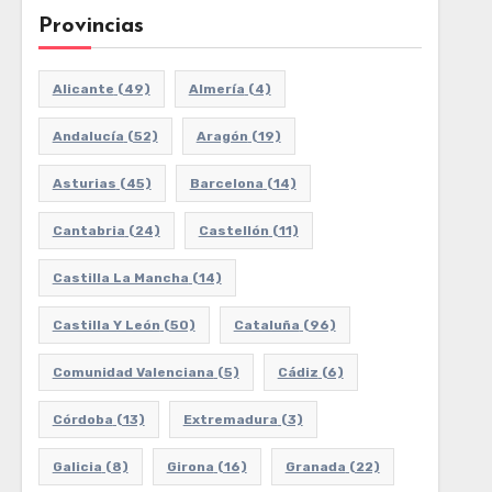
Provincias
Alicante
(49)
Almería
(4)
Andalucía
(52)
Aragón
(19)
Asturias
(45)
Barcelona
(14)
Cantabria
(24)
Castellón
(11)
Castilla La Mancha
(14)
Castilla Y León
(50)
Cataluña
(96)
Comunidad Valenciana
(5)
Cádiz
(6)
Córdoba
(13)
Extremadura
(3)
Galicia
(8)
Girona
(16)
Granada
(22)