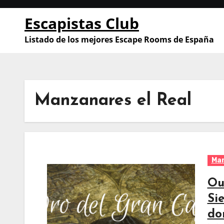
Saltar
Escapistas Club
al
contenido
Listado de los mejores Escape Rooms de España
Manzanares el Real
Man
Ou
Si
do