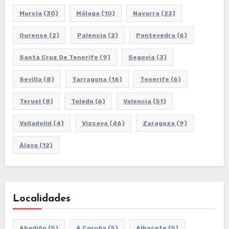
Murcia
(30)
Málaga
(10)
Navarra
(22)
Ourense
(2)
Palencia
(2)
Pontevedra
(6)
Santa Cruz De Tenerife
(9)
Segovia
(3)
Sevilla
(8)
Tarragona
(16)
Tenerife
(6)
Teruel
(8)
Toledo
(6)
Valencia
(51)
Valladolid
(4)
Vizcaya
(46)
Zaragoza
(9)
Álava
(12)
Localidades
Abadiño
(5)
A Coruña
(5)
Albacete
(5)