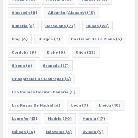
Alcorcón
(8)
Alicante (Alacant)
(15)
Almería
(6)
Barcelona
(77)
Bilbao
(28)
Blog
(6)
Burgos
(7)
Castellón De La Plana
(5)
Córdoba
(9)
Elche
(5)
Gijón
(23)
Girona
(6)
Granada
(17)
L'Hospitalet De Llobregat
(5)
Las Palmas De Gran Canaria
(5)
Las Rozas De Madrid
(6)
León
(7)
Lleida
(10)
Logroño
(13)
Madrid
(90)
Murcia
(17)
Málaga
(16)
Móstoles
(6)
Oviedo
(9)