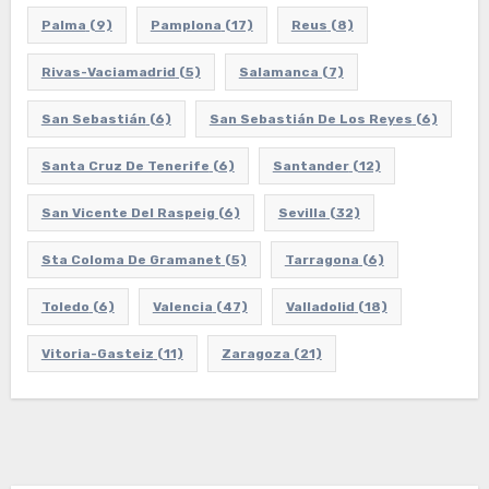
Palma
(9)
Pamplona
(17)
Reus
(8)
Rivas-Vaciamadrid
(5)
Salamanca
(7)
San Sebastián
(6)
San Sebastián De Los Reyes
(6)
Santa Cruz De Tenerife
(6)
Santander
(12)
San Vicente Del Raspeig
(6)
Sevilla
(32)
Sta Coloma De Gramanet
(5)
Tarragona
(6)
Toledo
(6)
Valencia
(47)
Valladolid
(18)
Vitoria-Gasteiz
(11)
Zaragoza
(21)