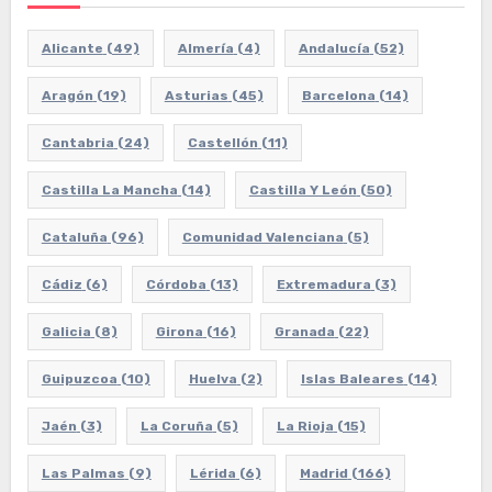
Alicante
(49)
Almería
(4)
Andalucía
(52)
Aragón
(19)
Asturias
(45)
Barcelona
(14)
Cantabria
(24)
Castellón
(11)
Castilla La Mancha
(14)
Castilla Y León
(50)
Cataluña
(96)
Comunidad Valenciana
(5)
Cádiz
(6)
Córdoba
(13)
Extremadura
(3)
Galicia
(8)
Girona
(16)
Granada
(22)
Guipuzcoa
(10)
Huelva
(2)
Islas Baleares
(14)
Jaén
(3)
La Coruña
(5)
La Rioja
(15)
Las Palmas
(9)
Lérida
(6)
Madrid
(166)