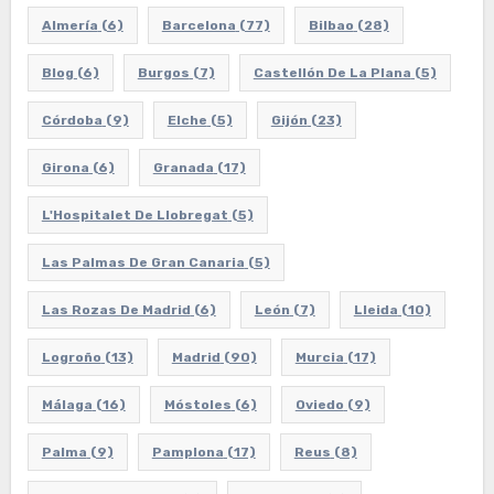
Almería
(6)
Barcelona
(77)
Bilbao
(28)
Blog
(6)
Burgos
(7)
Castellón De La Plana
(5)
Córdoba
(9)
Elche
(5)
Gijón
(23)
Girona
(6)
Granada
(17)
L'Hospitalet De Llobregat
(5)
Las Palmas De Gran Canaria
(5)
Las Rozas De Madrid
(6)
León
(7)
Lleida
(10)
Logroño
(13)
Madrid
(90)
Murcia
(17)
Málaga
(16)
Móstoles
(6)
Oviedo
(9)
Palma
(9)
Pamplona
(17)
Reus
(8)