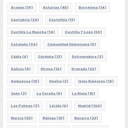
Aragón
(19)
Asturias
(45)
Barcelona
(14)
Cantabria
(24)
Castellón
(11)
Castilla La Mancha
(14)
Castilla Y León
(50)
Cataluña
(96)
Comunidad Valenciana
(5)
Cádiz
(6)
Córdoba
(13)
Extremadura
(3)
Galicia
(8)
Girona
(16)
Granada
(22)
Guipuzcoa
(10)
Huelva
(2)
Islas Baleares
(14)
Jaén
(3)
La Coruña
(5)
La Rioja
(15)
Las Palmas
(9)
Lérida
(6)
Madrid
(166)
Murcia
(30)
Málaga
(10)
Navarra
(22)