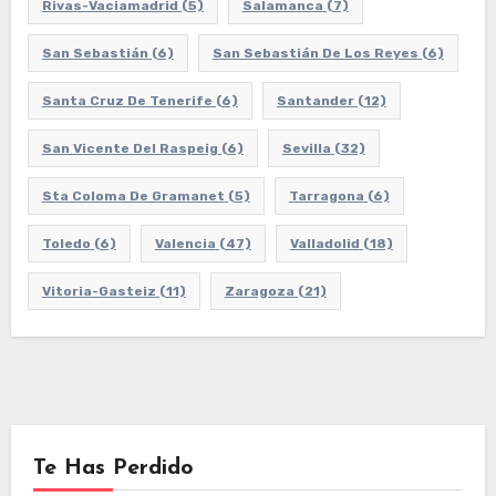
Rivas-Vaciamadrid
(5)
Salamanca
(7)
San Sebastián
(6)
San Sebastián De Los Reyes
(6)
Santa Cruz De Tenerife
(6)
Santander
(12)
San Vicente Del Raspeig
(6)
Sevilla
(32)
Sta Coloma De Gramanet
(5)
Tarragona
(6)
Toledo
(6)
Valencia
(47)
Valladolid
(18)
Vitoria-Gasteiz
(11)
Zaragoza
(21)
Te Has Perdido