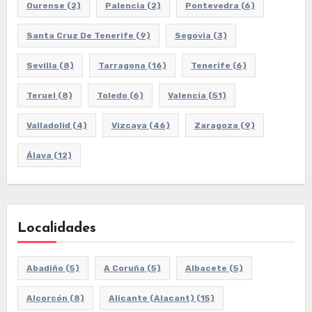
Ourense
(2)
Palencia
(2)
Pontevedra
(6)
Santa Cruz De Tenerife
(9)
Segovia
(3)
Sevilla
(8)
Tarragona
(16)
Tenerife
(6)
Teruel
(8)
Toledo
(6)
Valencia
(51)
Valladolid
(4)
Vizcaya
(46)
Zaragoza
(9)
Álava
(12)
Localidades
Abadiño
(5)
A Coruña
(5)
Albacete
(5)
Alcorcón
(8)
Alicante (Alacant)
(15)