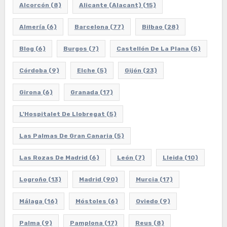
Alcorcón
(8)
Alicante (Alacant)
(15)
Almería
(6)
Barcelona
(77)
Bilbao
(28)
Blog
(6)
Burgos
(7)
Castellón De La Plana
(5)
Córdoba
(9)
Elche
(5)
Gijón
(23)
Girona
(6)
Granada
(17)
L'Hospitalet De Llobregat
(5)
Las Palmas De Gran Canaria
(5)
Las Rozas De Madrid
(6)
León
(7)
Lleida
(10)
Logroño
(13)
Madrid
(90)
Murcia
(17)
Málaga
(16)
Móstoles
(6)
Oviedo
(9)
Palma
(9)
Pamplona
(17)
Reus
(8)