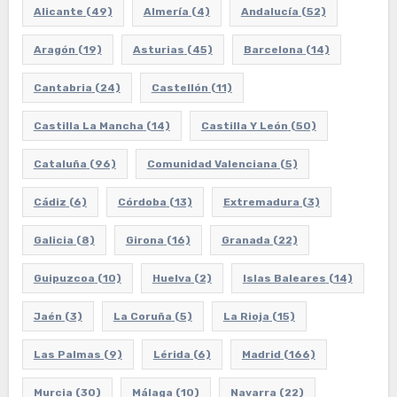
Alicante
(49)
Almería
(4)
Andalucía
(52)
Aragón
(19)
Asturias
(45)
Barcelona
(14)
Cantabria
(24)
Castellón
(11)
Castilla La Mancha
(14)
Castilla Y León
(50)
Cataluña
(96)
Comunidad Valenciana
(5)
Cádiz
(6)
Córdoba
(13)
Extremadura
(3)
Galicia
(8)
Girona
(16)
Granada
(22)
Guipuzcoa
(10)
Huelva
(2)
Islas Baleares
(14)
Jaén
(3)
La Coruña
(5)
La Rioja
(15)
Las Palmas
(9)
Lérida
(6)
Madrid
(166)
Murcia
(30)
Málaga
(10)
Navarra
(22)