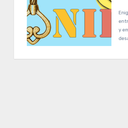
Enigma Conil | Escape Room Cadiz es un negocio de
entr
y e
desa