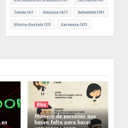
Toledo
(6)
Valencia
(47)
Valladolid
(18)
Vitoria-Gasteiz
(11)
Zaragoza
(21)
Blog
Número de personas que
 en
hacen falta para hacer