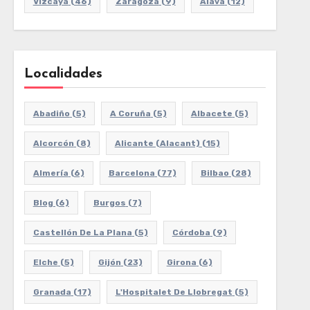
Vizcaya
(46)
Zaragoza
(9)
Álava
(12)
Localidades
Abadiño
(5)
A Coruña
(5)
Albacete
(5)
Alcorcón
(8)
Alicante (Alacant)
(15)
Almería
(6)
Barcelona
(77)
Bilbao
(28)
Blog
(6)
Burgos
(7)
Castellón De La Plana
(5)
Córdoba
(9)
Elche
(5)
Gijón
(23)
Girona
(6)
Granada
(17)
L'Hospitalet De Llobregat
(5)