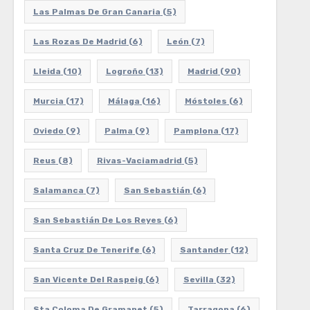
Las Palmas De Gran Canaria
(5)
Las Rozas De Madrid
(6)
León
(7)
Lleida
(10)
Logroño
(13)
Madrid
(90)
Murcia
(17)
Málaga
(16)
Móstoles
(6)
Oviedo
(9)
Palma
(9)
Pamplona
(17)
Reus
(8)
Rivas-Vaciamadrid
(5)
Salamanca
(7)
San Sebastián
(6)
San Sebastián De Los Reyes
(6)
Santa Cruz De Tenerife
(6)
Santander
(12)
San Vicente Del Raspeig
(6)
Sevilla
(32)
Sta Coloma De Gramanet
(5)
Tarragona
(6)