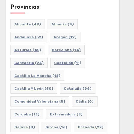
Provincias
Alicante
(49)
Almería
(4)
Andalucía
(52)
Aragón
(19)
Asturias
(45)
Barcelona
(14)
Cantabria
(24)
Castellón
(11)
Castilla La Mancha
(14)
Castilla Y León
(50)
Cataluña
(96)
Comunidad Valenciana
(5)
Cádiz
(6)
Córdoba
(13)
Extremadura
(3)
Galicia
(8)
Girona
(16)
Granada
(22)