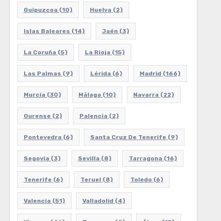
Guipuzcoa
(10)
Huelva
(2)
Islas Baleares
(14)
Jaén
(3)
La Coruña
(5)
La Rioja
(15)
Las Palmas
(9)
Lérida
(6)
Madrid
(166)
Murcia
(30)
Málaga
(10)
Navarra
(22)
Ourense
(2)
Palencia
(2)
Pontevedra
(6)
Santa Cruz De Tenerife
(9)
Segovia
(3)
Sevilla
(8)
Tarragona
(16)
Tenerife
(6)
Teruel
(8)
Toledo
(6)
Valencia
(51)
Valladolid
(4)