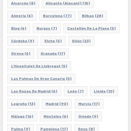
Alcorcón
(8)
Alicante (Alacant)
(15)
Almería
(6)
Barcelona
(77)
Bilbao
(28)
Blog
(6)
Burgos
(7)
Castellón De La Plana
(5)
Córdoba
(9)
Elche
(5)
Gijón
(23)
Girona
(6)
Granada
(17)
L'Hospitalet De Llobregat
(5)
Las Palmas De Gran Canaria
(5)
Las Rozas De Madrid
(6)
León
(7)
Lleida
(10)
Logroño
(13)
Madrid
(90)
Murcia
(17)
Málaga
(16)
Móstoles
(6)
Oviedo
(9)
Palma
(9)
Pamplona
(17)
Reus
(8)