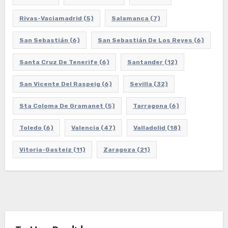
Rivas-Vaciamadrid
(5)
Salamanca
(7)
San Sebastián
(6)
San Sebastián De Los Reyes
(6)
Santa Cruz De Tenerife
(6)
Santander
(12)
San Vicente Del Raspeig
(6)
Sevilla
(32)
Sta Coloma De Gramanet
(5)
Tarragona
(6)
Toledo
(6)
Valencia
(47)
Valladolid
(18)
Vitoria-Gasteiz
(11)
Zaragoza
(21)