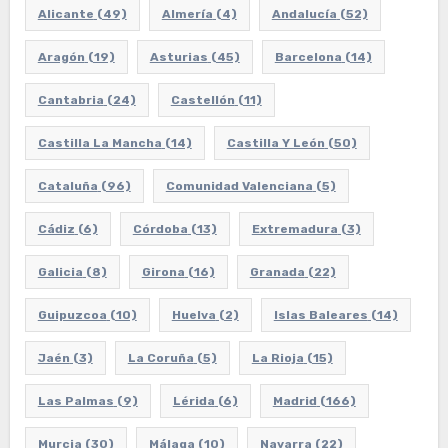
Alicante
(49)
Almería
(4)
Andalucía
(52)
Aragón
(19)
Asturias
(45)
Barcelona
(14)
Cantabria
(24)
Castellón
(11)
Castilla La Mancha
(14)
Castilla Y León
(50)
Cataluña
(96)
Comunidad Valenciana
(5)
Cádiz
(6)
Córdoba
(13)
Extremadura
(3)
Galicia
(8)
Girona
(16)
Granada
(22)
Guipuzcoa
(10)
Huelva
(2)
Islas Baleares
(14)
Jaén
(3)
La Coruña
(5)
La Rioja
(15)
Las Palmas
(9)
Lérida
(6)
Madrid
(166)
Murcia
(30)
Málaga
(10)
Navarra
(22)