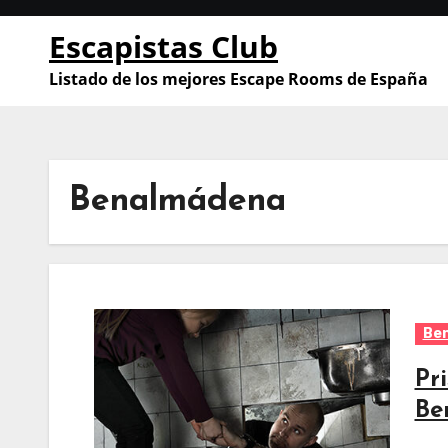
Saltar
Escapistas Club
al
contenido
Listado de los mejores Escape Rooms de España
Benalmádena
Be
Pr
Be