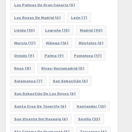
Las Palmas De Gran Canaria
(5)
Las Rozas De Madrid
(6)
León
(7)
Lleida
(10)
Logroño
(13)
Madrid
(90)
Murcia
(17)
Málaga
(16)
Móstoles
(6)
Oviedo
(9)
Palma
(9)
Pamplona
(17)
Reus
(8)
Rivas-Vaciamadrid
(5)
Salamanca
(7)
San Sebastián
(6)
San Sebastián De Los Reyes
(6)
Santa Cruz De Tenerife
(6)
Santander
(12)
San Vicente Del Raspeig
(6)
Sevilla
(32)
Sta Coloma De Gramanet
(5)
Tarragona
(6)