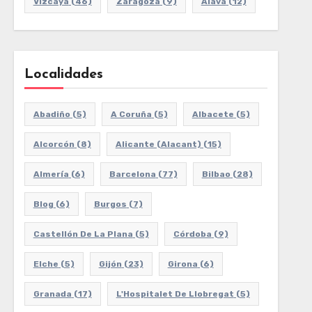
Vizcaya
(46)
Zaragoza
(9)
Álava
(12)
Localidades
Abadiño
(5)
A Coruña
(5)
Albacete
(5)
Alcorcón
(8)
Alicante (Alacant)
(15)
Almería
(6)
Barcelona
(77)
Bilbao
(28)
Blog
(6)
Burgos
(7)
Castellón De La Plana
(5)
Córdoba
(9)
Elche
(5)
Gijón
(23)
Girona
(6)
Granada
(17)
L'Hospitalet De Llobregat
(5)