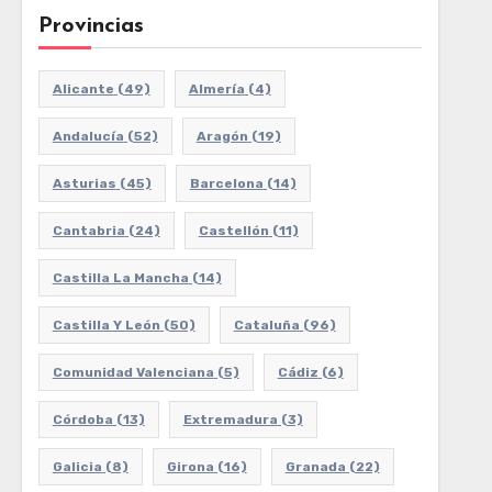
Provincias
Alicante
(49)
Almería
(4)
Andalucía
(52)
Aragón
(19)
Asturias
(45)
Barcelona
(14)
Cantabria
(24)
Castellón
(11)
Castilla La Mancha
(14)
Castilla Y León
(50)
Cataluña
(96)
Comunidad Valenciana
(5)
Cádiz
(6)
Córdoba
(13)
Extremadura
(3)
Galicia
(8)
Girona
(16)
Granada
(22)