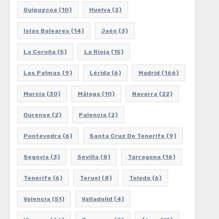
Guipuzcoa
(10)
Huelva
(2)
Islas Baleares
(14)
Jaén
(3)
La Coruña
(5)
La Rioja
(15)
Las Palmas
(9)
Lérida
(6)
Madrid
(166)
Murcia
(30)
Málaga
(10)
Navarra
(22)
Ourense
(2)
Palencia
(2)
Pontevedra
(6)
Santa Cruz De Tenerife
(9)
Segovia
(3)
Sevilla
(8)
Tarragona
(16)
Tenerife
(6)
Teruel
(8)
Toledo
(6)
Valencia
(51)
Valladolid
(4)