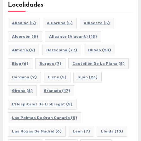
Localidades
Abadiño
(5)
A Coruña
(5)
Albacete
(5)
Alcorcón
(8)
Alicante (Alacant)
(15)
Almería
(6)
Barcelona
(77)
Bilbao
(28)
Blog
(6)
Burgos
(7)
Castellón De La Plana
(5)
Córdoba
(9)
Elche
(5)
Gijón
(23)
Girona
(6)
Granada
(17)
L'Hospitalet De Llobregat
(5)
Las Palmas De Gran Canaria
(5)
Las Rozas De Madrid
(6)
León
(7)
Lleida
(10)