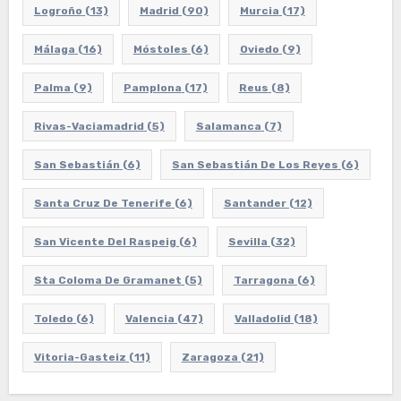
Logroño
(13)
Madrid
(90)
Murcia
(17)
Málaga
(16)
Móstoles
(6)
Oviedo
(9)
Palma
(9)
Pamplona
(17)
Reus
(8)
Rivas-Vaciamadrid
(5)
Salamanca
(7)
San Sebastián
(6)
San Sebastián De Los Reyes
(6)
Santa Cruz De Tenerife
(6)
Santander
(12)
San Vicente Del Raspeig
(6)
Sevilla
(32)
Sta Coloma De Gramanet
(5)
Tarragona
(6)
Toledo
(6)
Valencia
(47)
Valladolid
(18)
Vitoria-Gasteiz
(11)
Zaragoza
(21)