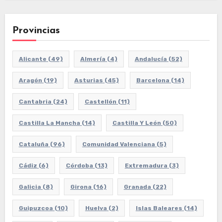
Provincias
Alicante
(49)
Almería
(4)
Andalucía
(52)
Aragón
(19)
Asturias
(45)
Barcelona
(14)
Cantabria
(24)
Castellón
(11)
Castilla La Mancha
(14)
Castilla Y León
(50)
Cataluña
(96)
Comunidad Valenciana
(5)
Cádiz
(6)
Córdoba
(13)
Extremadura
(3)
Galicia
(8)
Girona
(16)
Granada
(22)
Guipuzcoa
(10)
Huelva
(2)
Islas Baleares
(14)