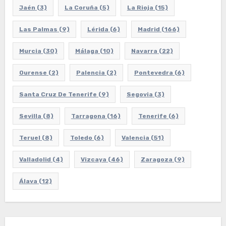
Jaén
(3)
La Coruña
(5)
La Rioja
(15)
Las Palmas
(9)
Lérida
(6)
Madrid
(166)
Murcia
(30)
Málaga
(10)
Navarra
(22)
Ourense
(2)
Palencia
(2)
Pontevedra
(6)
Santa Cruz De Tenerife
(9)
Segovia
(3)
Sevilla
(8)
Tarragona
(16)
Tenerife
(6)
Teruel
(8)
Toledo
(6)
Valencia
(51)
Valladolid
(4)
Vizcaya
(46)
Zaragoza
(9)
Álava
(12)