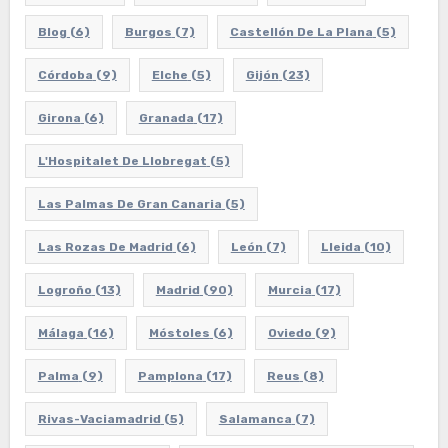
Blog
(6)
Burgos
(7)
Castellón De La Plana
(5)
Córdoba
(9)
Elche
(5)
Gijón
(23)
Girona
(6)
Granada
(17)
L'Hospitalet De Llobregat
(5)
Las Palmas De Gran Canaria
(5)
Las Rozas De Madrid
(6)
León
(7)
Lleida
(10)
Logroño
(13)
Madrid
(90)
Murcia
(17)
Málaga
(16)
Móstoles
(6)
Oviedo
(9)
Palma
(9)
Pamplona
(17)
Reus
(8)
Rivas-Vaciamadrid
(5)
Salamanca
(7)