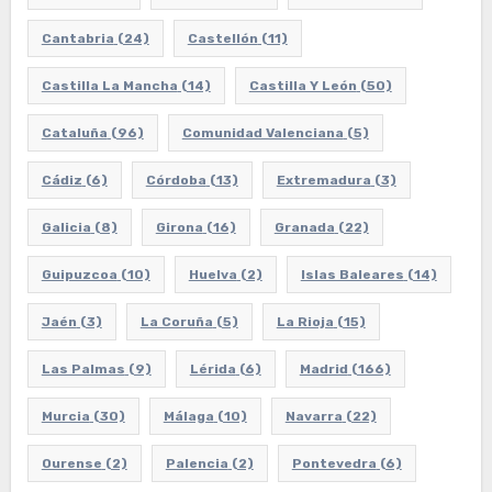
Cantabria
(24)
Castellón
(11)
Castilla La Mancha
(14)
Castilla Y León
(50)
Cataluña
(96)
Comunidad Valenciana
(5)
Cádiz
(6)
Córdoba
(13)
Extremadura
(3)
Galicia
(8)
Girona
(16)
Granada
(22)
Guipuzcoa
(10)
Huelva
(2)
Islas Baleares
(14)
Jaén
(3)
La Coruña
(5)
La Rioja
(15)
Las Palmas
(9)
Lérida
(6)
Madrid
(166)
Murcia
(30)
Málaga
(10)
Navarra
(22)
Ourense
(2)
Palencia
(2)
Pontevedra
(6)