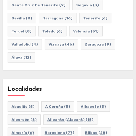
Santa Cruz De Tenerife
(9)
Segovia
(3)
Sevilla
(8)
Tarragona
(16)
Tenerife
(6)
Teruel
(8)
Toledo
(6)
Valencia
(51)
Valladolid
(4)
Vizcaya
(46)
Zaragoza
(9)
Álava
(12)
Localidades
Abadiño
(5)
A Coruña
(5)
Albacete
(5)
Alcorcón
(8)
Alicante (Alacant)
(15)
Almería
(6)
Barcelona
(77)
Bilbao
(28)