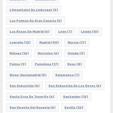
L'Hospitalet De Llobregat
(5)
Las Palmas De Gran Canaria
(5)
Las Rozas De Madrid
(6)
León
(7)
Lleida
(10)
Logroño
(13)
Madrid
(90)
Murcia
(17)
Málaga
(16)
Móstoles
(6)
Oviedo
(9)
Palma
(9)
Pamplona
(17)
Reus
(8)
Rivas-Vaciamadrid
(5)
Salamanca
(7)
San Sebastián
(6)
San Sebastián De Los Reyes
(6)
Santa Cruz De Tenerife
(6)
Santander
(12)
San Vicente Del Raspeig
(6)
Sevilla
(32)