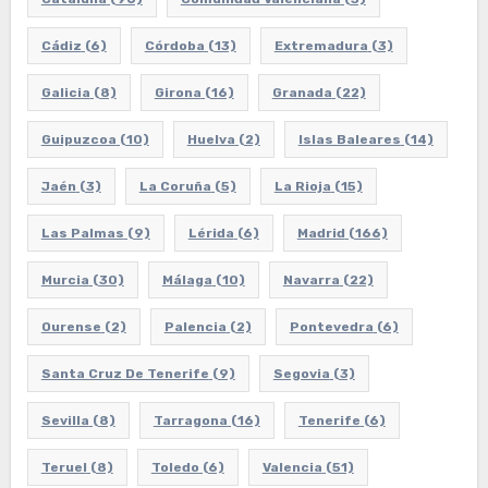
Cádiz
(6)
Córdoba
(13)
Extremadura
(3)
Galicia
(8)
Girona
(16)
Granada
(22)
Guipuzcoa
(10)
Huelva
(2)
Islas Baleares
(14)
Jaén
(3)
La Coruña
(5)
La Rioja
(15)
Las Palmas
(9)
Lérida
(6)
Madrid
(166)
Murcia
(30)
Málaga
(10)
Navarra
(22)
Ourense
(2)
Palencia
(2)
Pontevedra
(6)
Santa Cruz De Tenerife
(9)
Segovia
(3)
Sevilla
(8)
Tarragona
(16)
Tenerife
(6)
Teruel
(8)
Toledo
(6)
Valencia
(51)