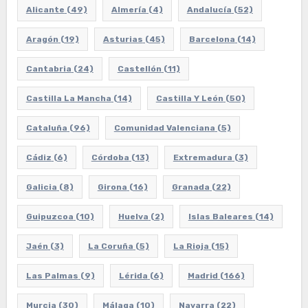
Alicante
(49)
Almería
(4)
Andalucía
(52)
Aragón
(19)
Asturias
(45)
Barcelona
(14)
Cantabria
(24)
Castellón
(11)
Castilla La Mancha
(14)
Castilla Y León
(50)
Cataluña
(96)
Comunidad Valenciana
(5)
Cádiz
(6)
Córdoba
(13)
Extremadura
(3)
Galicia
(8)
Girona
(16)
Granada
(22)
Guipuzcoa
(10)
Huelva
(2)
Islas Baleares
(14)
Jaén
(3)
La Coruña
(5)
La Rioja
(15)
Las Palmas
(9)
Lérida
(6)
Madrid
(166)
Murcia
(30)
Málaga
(10)
Navarra
(22)