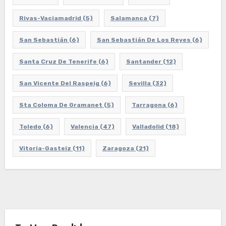
Rivas-Vaciamadrid
(5)
Salamanca
(7)
San Sebastián
(6)
San Sebastián De Los Reyes
(6)
Santa Cruz De Tenerife
(6)
Santander
(12)
San Vicente Del Raspeig
(6)
Sevilla
(32)
Sta Coloma De Gramanet
(5)
Tarragona
(6)
Toledo
(6)
Valencia
(47)
Valladolid
(18)
Vitoria-Gasteiz
(11)
Zaragoza
(21)