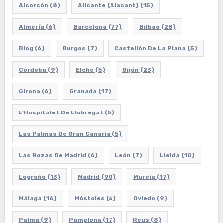
Alcorcón
(8)
Alicante (Alacant)
(15)
Almería
(6)
Barcelona
(77)
Bilbao
(28)
Blog
(6)
Burgos
(7)
Castellón De La Plana
(5)
Córdoba
(9)
Elche
(5)
Gijón
(23)
Girona
(6)
Granada
(17)
L'Hospitalet De Llobregat
(5)
Las Palmas De Gran Canaria
(5)
Las Rozas De Madrid
(6)
León
(7)
Lleida
(10)
Logroño
(13)
Madrid
(90)
Murcia
(17)
Málaga
(16)
Móstoles
(6)
Oviedo
(9)
Palma
(9)
Pamplona
(17)
Reus
(8)