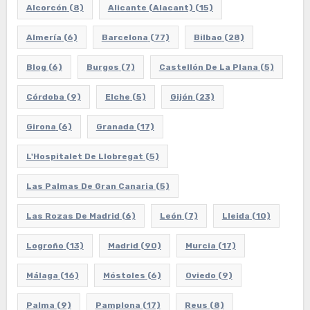
Alcorcón
(8)
Alicante (Alacant)
(15)
Almería
(6)
Barcelona
(77)
Bilbao
(28)
Blog
(6)
Burgos
(7)
Castellón De La Plana
(5)
Córdoba
(9)
Elche
(5)
Gijón
(23)
Girona
(6)
Granada
(17)
L'Hospitalet De Llobregat
(5)
Las Palmas De Gran Canaria
(5)
Las Rozas De Madrid
(6)
León
(7)
Lleida
(10)
Logroño
(13)
Madrid
(90)
Murcia
(17)
Málaga
(16)
Móstoles
(6)
Oviedo
(9)
Palma
(9)
Pamplona
(17)
Reus
(8)