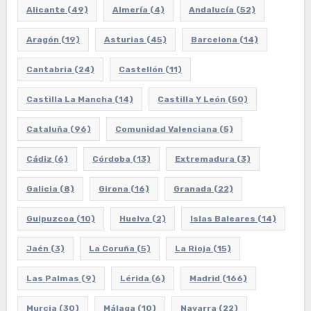
Alicante
(49)
Almería
(4)
Andalucía
(52)
Aragón
(19)
Asturias
(45)
Barcelona
(14)
Cantabria
(24)
Castellón
(11)
Castilla La Mancha
(14)
Castilla Y León
(50)
Cataluña
(96)
Comunidad Valenciana
(5)
Cádiz
(6)
Córdoba
(13)
Extremadura
(3)
Galicia
(8)
Girona
(16)
Granada
(22)
Guipuzcoa
(10)
Huelva
(2)
Islas Baleares
(14)
Jaén
(3)
La Coruña
(5)
La Rioja
(15)
Las Palmas
(9)
Lérida
(6)
Madrid
(166)
Murcia
(30)
Málaga
(10)
Navarra
(22)