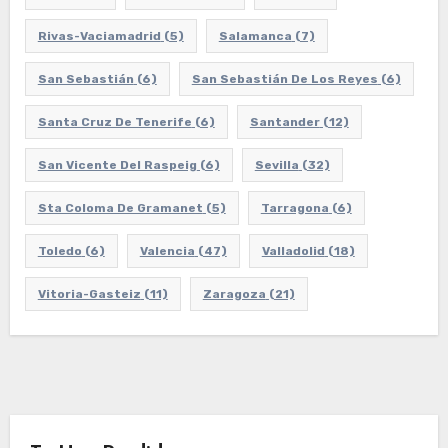
Rivas-Vaciamadrid
(5)
Salamanca
(7)
San Sebastián
(6)
San Sebastián De Los Reyes
(6)
Santa Cruz De Tenerife
(6)
Santander
(12)
San Vicente Del Raspeig
(6)
Sevilla
(32)
Sta Coloma De Gramanet
(5)
Tarragona
(6)
Toledo
(6)
Valencia
(47)
Valladolid
(18)
Vitoria-Gasteiz
(11)
Zaragoza
(21)