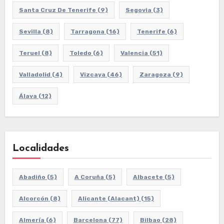
Santa Cruz De Tenerife
(9)
Segovia
(3)
Sevilla
(8)
Tarragona
(16)
Tenerife
(6)
Teruel
(8)
Toledo
(6)
Valencia
(51)
Valladolid
(4)
Vizcaya
(46)
Zaragoza
(9)
Álava
(12)
Localidades
Abadiño
(5)
A Coruña
(5)
Albacete
(5)
Alcorcón
(8)
Alicante (Alacant)
(15)
Almería
(6)
Barcelona
(77)
Bilbao
(28)