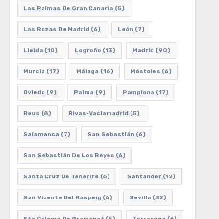
Las Palmas De Gran Canaria
(5)
Las Rozas De Madrid
(6)
León
(7)
Lleida
(10)
Logroño
(13)
Madrid
(90)
Murcia
(17)
Málaga
(16)
Móstoles
(6)
Oviedo
(9)
Palma
(9)
Pamplona
(17)
Reus
(8)
Rivas-Vaciamadrid
(5)
Salamanca
(7)
San Sebastián
(6)
San Sebastián De Los Reyes
(6)
Santa Cruz De Tenerife
(6)
Santander
(12)
San Vicente Del Raspeig
(6)
Sevilla
(32)
Sta Coloma De Gramanet
(5)
Tarragona
(6)