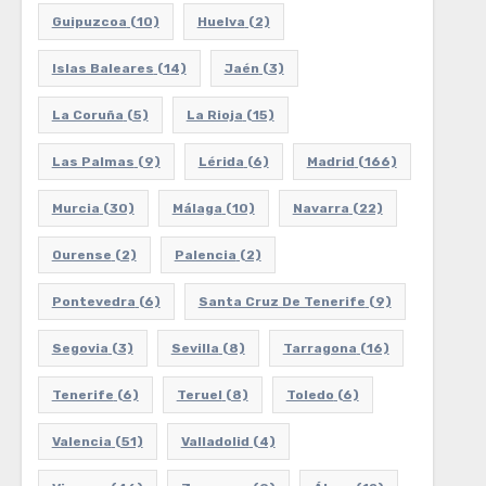
Guipuzcoa
(10)
Huelva
(2)
Islas Baleares
(14)
Jaén
(3)
La Coruña
(5)
La Rioja
(15)
Las Palmas
(9)
Lérida
(6)
Madrid
(166)
Murcia
(30)
Málaga
(10)
Navarra
(22)
Ourense
(2)
Palencia
(2)
Pontevedra
(6)
Santa Cruz De Tenerife
(9)
Segovia
(3)
Sevilla
(8)
Tarragona
(16)
Tenerife
(6)
Teruel
(8)
Toledo
(6)
Valencia
(51)
Valladolid
(4)