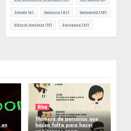
Toledo
(6)
Valencia
(47)
Valladolid
(18)
Vitoria-Gasteiz
(11)
Zaragoza
(21)
Blog
Número de personas que
 en
hacen falta para hacer