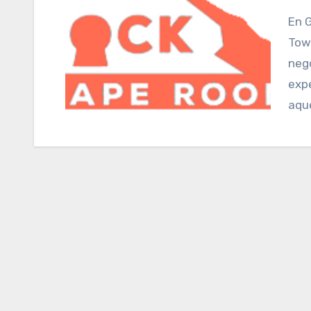
En Gibraltar, en la calle 7 Cemetery Road (Devils
Tow
neg
exp
aqu