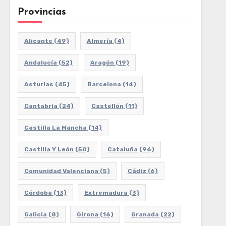
Provincias
Alicante
(49)
Almería
(4)
Andalucía
(52)
Aragón
(19)
Asturias
(45)
Barcelona
(14)
Cantabria
(24)
Castellón
(11)
Castilla La Mancha
(14)
Castilla Y León
(50)
Cataluña
(96)
Comunidad Valenciana
(5)
Cádiz
(6)
Córdoba
(13)
Extremadura
(3)
Galicia
(8)
Girona
(16)
Granada
(22)