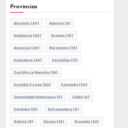
Provincias
Alicante
(49)
Almería
(4)
Andalucía
(52)
Aragón
(19)
Asturias
(45)
Barcelona
(14)
Cantabria
(24)
Castellón
(11)
Castilla La Mancha
(14)
Castilla Y León
(50)
Cataluña
(96)
Comunidad Valenciana
(5)
Cádiz
(6)
Córdoba
(13)
Extremadura
(3)
Galicia
(8)
Girona
(16)
Granada
(22)