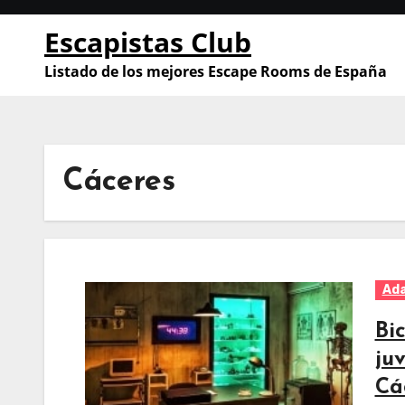
Saltar
Escapistas Club
al
contenido
Listado de los mejores Escape Rooms de España
Cáceres
Ad
Bi
ju
Cá