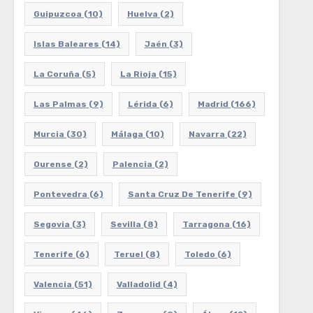
Guipuzcoa
(10)
Huelva
(2)
Islas Baleares
(14)
Jaén
(3)
La Coruña
(5)
La Rioja
(15)
Las Palmas
(9)
Lérida
(6)
Madrid
(166)
Murcia
(30)
Málaga
(10)
Navarra
(22)
Ourense
(2)
Palencia
(2)
Pontevedra
(6)
Santa Cruz De Tenerife
(9)
Segovia
(3)
Sevilla
(8)
Tarragona
(16)
Tenerife
(6)
Teruel
(8)
Toledo
(6)
Valencia
(51)
Valladolid
(4)