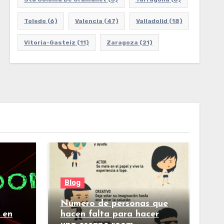
Toledo
(6)
Valencia
(47)
Valladolid
(18)
Vitoria-Gasteiz
(11)
Zaragoza
(21)
Blog
Número de personas que
 en
hacen falta para hacer