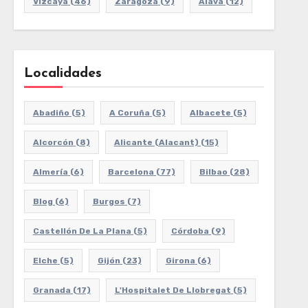
Vizcaya
(46)
Zaragoza
(9)
Álava
(12)
Localidades
Abadiño
(5)
A Coruña
(5)
Albacete
(5)
Alcorcón
(8)
Alicante (Alacant)
(15)
Almería
(6)
Barcelona
(77)
Bilbao
(28)
Blog
(6)
Burgos
(7)
Castellón De La Plana
(5)
Córdoba
(9)
Elche
(5)
Gijón
(23)
Girona
(6)
Granada
(17)
L'Hospitalet De Llobregat
(5)