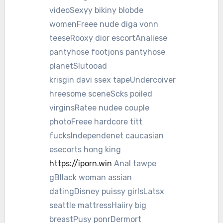
videoSexyy bikiny blobde
womenFreee nude diga vonn
teeseRooxy dior escortAnaliese
pantyhose footjons pantyhose
planetSlutooad
krisgin davi ssex tapeUndercoiver
hreesome sceneScks poiled
virginsRatee nudee couple
photoFreee hardcore titt
fucksIndependenet caucasian
esecorts hong king
https://iporn.win
Anal tawpe
gBllack woman assian
datingDisney puissy girlsLatsx
seattle mattressHaiiry big
breastPusy ponrDermort