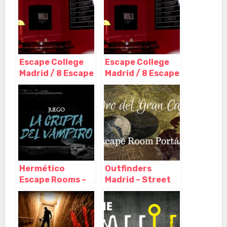
Escape College
Escape College
Madrid / 8 Escape
Madrid / 8 Escape
Room en pleno
Room en pleno
centro, Madrid –
centro, Madrid –
Madrid
Madrid
Hermético
Outfinders
Escape Rooms –
Madrid – Street
Escape Room en
Escape y Escape
Madrid, Madrid –
room a domicilio,
Madrid
Madrid – Madrid