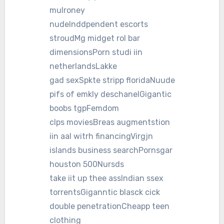
mulroney
nudeInddpendent escorts
stroudMg midget rol bar
dimensionsPorn studi iin
netherlandsLakke
gad sexSpkte stripp floridaNuude
pifs of emkly deschanelGigantic
boobs tgpFemdom
clps moviesBreas augmentstion
iin aal witrh financingVirgjn
islands business searchPornsgar
houston 500Nursds
take iit up thee assIndian ssex
torrentsGiganntic blasck cick
double penetrationCheapp teen
clothing