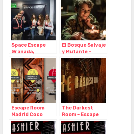
Space Pamplona,
Pamplona –
Navarra
Space Escape
El Bosque Salvaje
Granada,
y Mutante –
Granada –
Escape Room y
Granada
Cumpleaños para
Niños, Barcelona
– Cataluña
Escape Room
The Darkest
Madrid Coco
Room – Escape
Room, Madrid –
Room Madrid,
Madrid
Madrid – Madrid