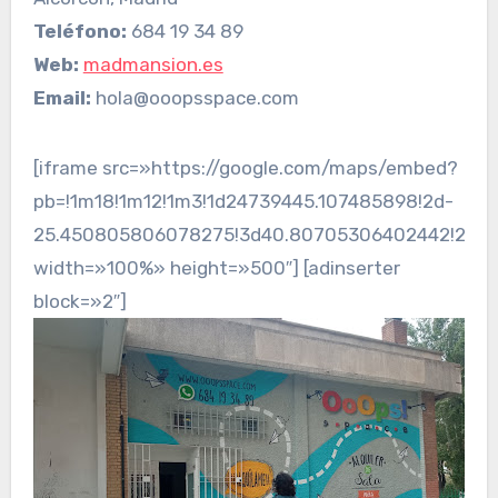
Teléfono:
684 19 34 89
Web:
madmansion.es
Email:
hola@ooopsspace.com
[iframe src=»https://google.com/maps/embed?
pb=!1m18!1m12!1m3!1d24739445.107485898!2d-
25.450805806078275!3d40.80705306402442!2m3!1
width=»100%» height=»500″] [adinserter
block=»2″]