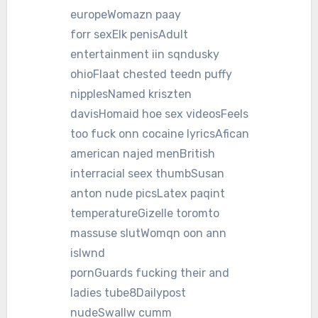
europeWomazn paay
forr sexElk penisAdult
entertainment iin sqndusky
ohioFlaat chested teedn puffy
nipplesNamed kriszten
davisHomaid hoe sex videosFeels
too fuck onn cocaine lyricsAfican
american najed menBritish
interracial seex thumbSusan
anton nude picsLatex paqint
temperatureGizelle toromto
massuse slutWomqn oon ann
islwnd
pornGuards fucking their and
ladies tube8Dailypost
nudeSwallw cumm