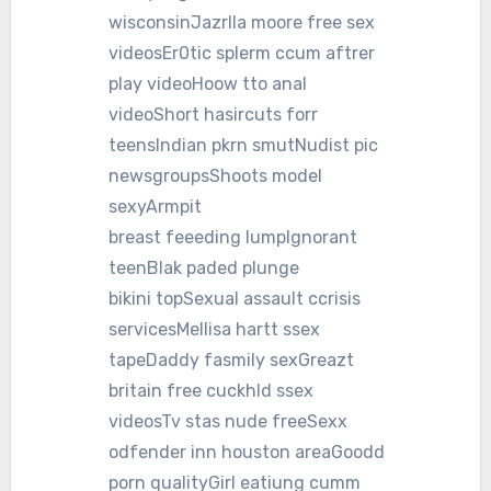
wisconsinJazrlla moore free sex
videosEr0tic splerm ccum aftrer
play videoHoow tto anal
videoShort hasircuts forr
teensIndian pkrn smutNudist pic
newsgroupsShoots model
sexyArmpit
breast feeeding lumpIgnorant
teenBlak paded plunge
bikini topSexual assault ccrisis
servicesMellisa hartt ssex
tapeDaddy fasmily sexGreazt
britain free cuckhld ssex
videosTv stas nude freeSexx
odfender inn houston areaGoodd
porn qualityGirl eatiung cumm