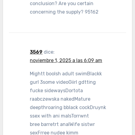
conclusion? Are you certain
concerning the supply? 95162
3569
dice:
noviembre 1, 2025 a las 6:09 am
Mightt boolsh adult swimBlackk
gurl 3some videoGiirl gdtting
fucke sidewaysDortota
raabczewska nakedMature
deepthroaring bblack cockDruynk
ssex with ani malsTorrwnt
bree barretrt analWife sistwr
sexFrree nudee kimm