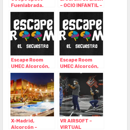
Fuenlabrada.
– OCIO INFANTIL –
Parque de bolas.
CUMPLEAÑOS,
Escape room.
ALQUILER
Cumpleaños
ESPACIO
originales,
CELEBRACIÓN,
Fuenlabrada –
PARQUE DE
Madrid
BOLAS, CAMAS
ELÁSTICAS Y
ESCAPE ROOM,
Escape Room
Escape Room
Guadalajara –
UMEC Alcorcón,
UMEC Alcorcón,
Castilla La
Alcorcón –
Alcorcón –
Mancha
Madrid
Madrid
X-Madrid,
VR AIRSOFT –
Alcorcón –
VIRTUAL