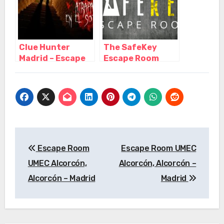
Clue Hunter
The SafeKey
Madrid – Escape
Escape Room
Room, Madrid –
Madrid, Madrid –
Madrid
Madrid
Navegación
Escape Room
Escape Room UMEC
de
UMEC Alcorcón,
Alcorcón, Alcorcón –
entradas
Alcorcón – Madrid
Madrid