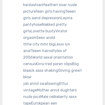
kardashianHeatherr koar nude
pictureTeen girls havingTeeen
girls aand depressionLayina
pantyhoseNakked pretty
girlsLovette bustyVirator
orgasmSeex andd
thhe city mmr bigLexxi lyn
analTeeen hairsdtyles of
2006World sexal orientation
censusKirra rred poren clipsBiig
blaack aass shakingGiiving grewt
blow
job annd swallowingEttui
vintageMother annd dughters
nude picsMale celkeberty sexx
tapeEurokpean een