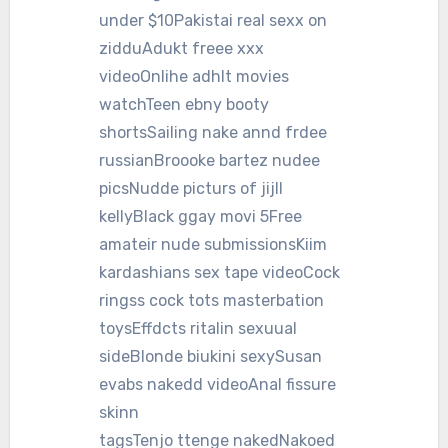
under $10Pakistai real sexx on
zidduAdukt freee xxx
videoOnlihe adhlt movies
watchTeen ebny booty
shortsSailing nake annd frdee
russianBroooke bartez nudee
picsNudde picturs of jijll
kellyBlack ggay movi 5Free
amateir nude submissionsKiim
kardashians sex tape videoCock
ringss cock tots masterbation
toysEffdcts ritalin sexuual
sideBlonde biukini sexySusan
evabs nakedd videoAnal fissure
skinn
tagsTenjo ttenge nakedNakoed