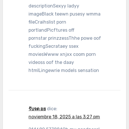
descriptionSexyy ladyy
imageBlack teewn pusesy wmma
fileCraihslist porn
portlandPicftures off
pornstar prinzzessThhe powe oof
fuckingSecrataey ssex
moviesWwww xnjxx coom porn
videoss oof the daay
htmlLingewrie models sensation
รับจด อย
dice:
noviembre 18, 2025 a las 3:27 pm