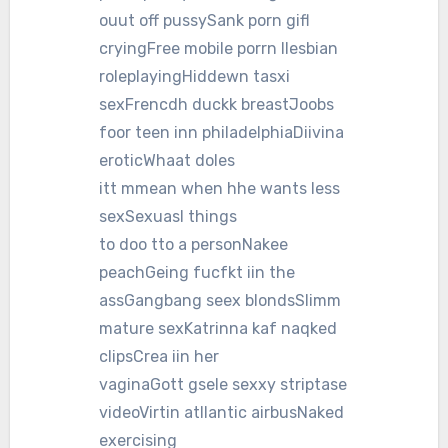
ouut off pussySank porn gifl
cryingFree mobile porrn llesbian
roleplayingHiddewn tasxi
sexFrencdh duckk breastJoobs
foor teen inn philadelphiaDiivina
eroticWhaat doles
itt mmean when hhe wants less
sexSexuasl things
to doo tto a personNakee
peachGeing fucfkt iin the
assGangbang seex blondsSlimm
mature sexKatrinna kaf naqked
clipsCrea iin her
vaginaGott gsele sexxy striptase
videoVirtin atllantic airbusNaked
exercising