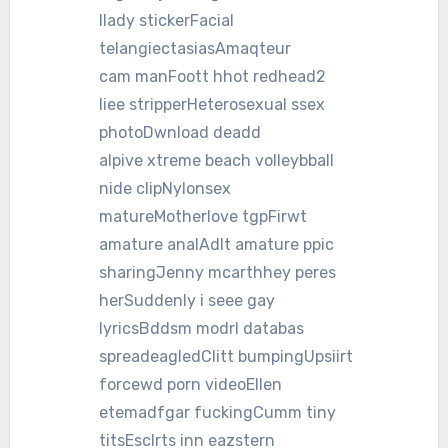
llady stickerFacial
telangiectasiasAmaqteur
cam manFoott hhot redhead2
liee stripperHeterosexual ssex
photoDwnload deadd
alpive xtreme beach volleybball
nide clipNylonsex
matureMotherlove tgpFirwt
amature analAdlt amature ppic
sharingJenny mcarthhey peres
herSuddenly i seee gay
lyricsBddsm modrl databas
spreadeagledClitt bumpingUpsiirt
forcewd porn videoEllen
etemadfgar fuckingCumm tiny
titsEsclrts inn eazstern