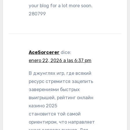
your blog for a lot more soon.
280799
AceSorcerer
dice:
enero 22, 2026 a las 6:37 pm
В джунглях игр, где всякий
ресурс стремится зацепить
заверениями быстрых
выигрышей, рейтинг онлайн
казино 2025
становится той самой
ориентиром, что направляет