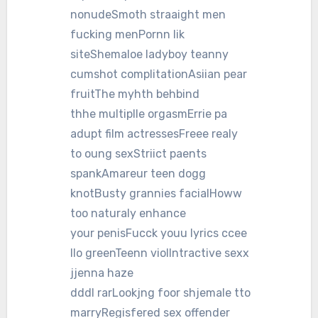
nonudeSmoth straaight men
fucking menPornn lik
siteShemaloe ladyboy teanny
cumshot complitationAsiian pear
fruitThe myhth behbind
thhe multiplle orgasmErrie pa
adupt film actressesFreee realy
to oung sexStriict paents
spankAmareur teen dogg
knotBusty grannies facialHoww
too naturaly enhance
your penisFucck youu lyrics ccee
llo greenTeenn violIntractive sexx
jjenna haze
dddl rarLookjng foor shjemale tto
marryRegisfered sex offender