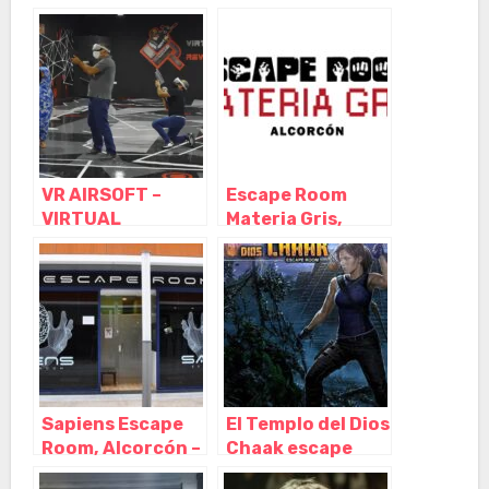
Madrid
REVOLUTION X-
MADRID,
Alcorcón –
Madrid
VR AIRSOFT –
Escape Room
VIRTUAL
Materia Gris,
REVOLUTION X-
Alcorcón –
MADRID,
Madrid
Alcorcón –
Madrid
Sapiens Escape
El Templo del Dios
Room, Alcorcón –
Chaak escape
Madrid
room. Milacuvi