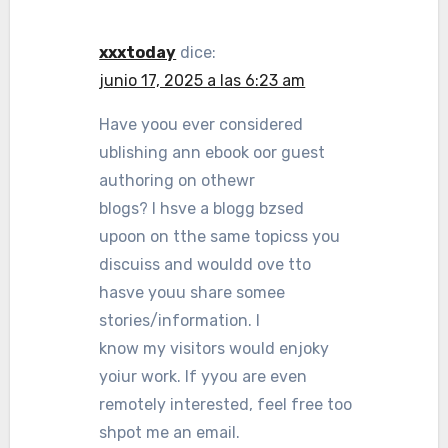
xxxtoday
dice:
junio 17, 2025 a las 6:23 am
Have yoou ever considered
ublishing ann ebook oor guest
authoring on othewr
blogs? I hsve a blogg bzsed
upoon on tthe same topicss you
discuiss and wouldd ove tto
hasve youu share somee
stories/information. I
know my visitors would enjoky
yoiur work. If yyou are even
remotely interested, feel free too
shpot me an email.